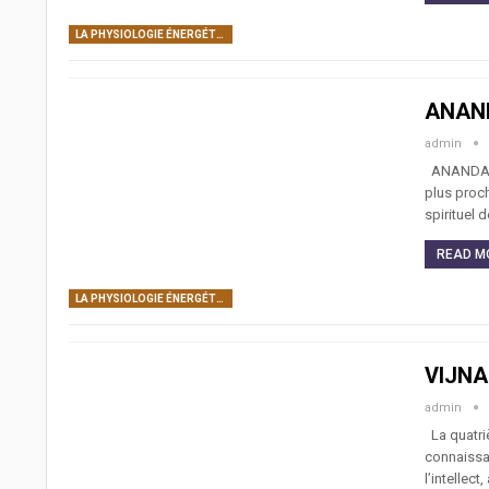
LA PHYSIOLOGIE ÉNERGÉTIQUE DE L’ÊTRE HUMAIN: CORPS SUBTILS, CENTRES DE FORCE, CANAUX ÉNERGÉTIQUES
ANAN
admin
ANANDA-MAY
plus proc
spirituel 
READ MO
LA PHYSIOLOGIE ÉNERGÉTIQUE DE L’ÊTRE HUMAIN: CORPS SUBTILS, CENTRES DE FORCE, CANAUX ÉNERGÉTIQUES
VIJN
admin
La quatri
connaissa
l’intellect