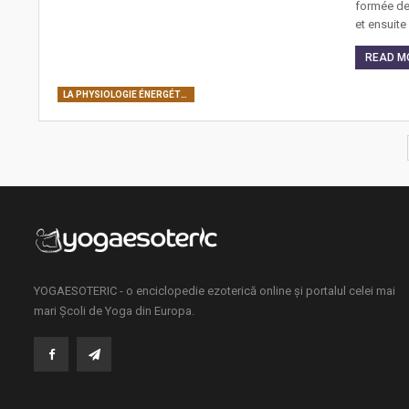
formée de 
et ensuit
READ MO
LA PHYSIOLOGIE ÉNERGÉTIQUE DE L’ÊTRE HUMAIN: CORPS SUBTILS, CENTRES DE FORCE, CANAUX ÉNERGÉTIQUES
YOGAESOTERIC - o enciclopedie ezoterică online și portalul celei mai
mari Școli de Yoga din Europa.