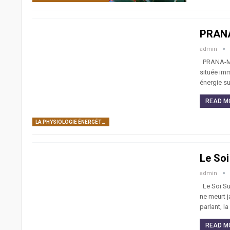
PRAN
admin
PRANA-MAY
située imm
énergie su
READ MO
LA PHYSIOLOGIE ÉNERGÉTIQUE DE L’ÊTRE HUMAIN: CORPS SUBTILS, CENTRES DE FORCE, CANAUX ÉNERGÉTIQUES
Le So
admin
Le Soi Sup
ne meurt 
parlant, l
READ MO