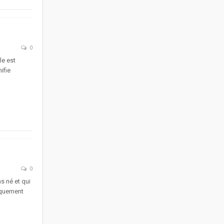
0
le est
ifie
0
s né et qui
iquement