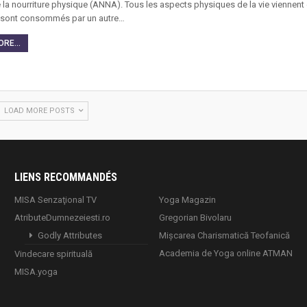
la nourriture physique (ANNA). Tous les aspects physiques de la vie viennent 
e sont consommés par un autre…
RE...
LOAD MORE POSTS
LIENS RECOMMANDÉS
MISA Senzaţional TV
Yoga Magazin
AtributeDumnezeiesti.ro
Gregorian Bivolaru
Godly Attributes
Mișcarea Charismatică Teofanică
Academia de Yoga online ATMAN
Vindecare spirituală
MISA.yoga