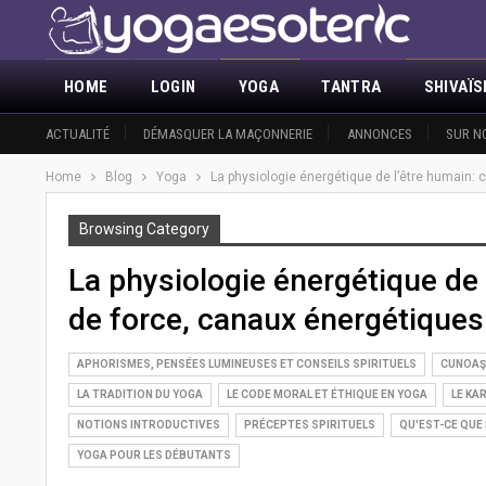
HOME
LOGIN
YOGA
TANTRA
SHIVAÏ
ACTUALITÉ
DÉMASQUER LA MAÇONNERIE
ANNONCES
SUR N
Home
Blog
Yoga
La physiologie énergétique de l’être humain: 
Browsing Category
La physiologie énergétique de 
de force, canaux énergétiques
APHORISMES, PENSÉES LUMINEUSES ET CONSEILS SPIRITUELS
CUNOAŞT
LA TRADITION DU YOGA
LE CODE MORAL ET ÉTHIQUE EN YOGA
LE KA
NOTIONS INTRODUCTIVES
PRÉCEPTES SPIRITUELS
QU'EST-CE QUE
YOGA POUR LES DÉBUTANTS