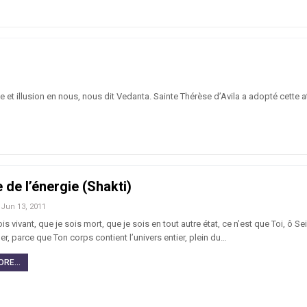
t illusion en nous, nous dit Vedanta. Sainte Thérèse d’Avila a adopté cette at
e de l’énergie (Shakti)
Jun 13, 2011
ois vivant, que je sois mort, que je sois en tout autre état, ce n’est que Toi, ô S
uer, parce que Ton corps contient l’univers entier, plein du…
RE...