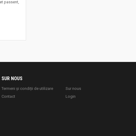
et passent,
SUR NOUS
Termeni și condiții de utilizare
Sur nous
Contact
Login