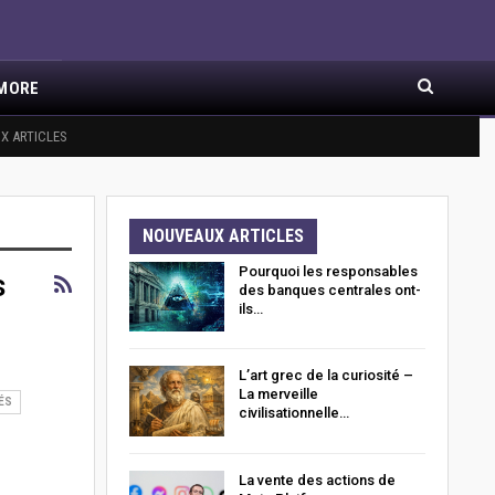
MORE
X ARTICLES
NOUVEAUX ARTICLES
Pourquoi les responsables
s
des banques centrales ont-
ils…
L’art grec de la curiosité –
La merveille
ÉS
civilisationnelle…
La vente des actions de