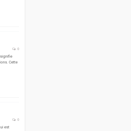
0
ignifie
ons. Cette
0
ui est