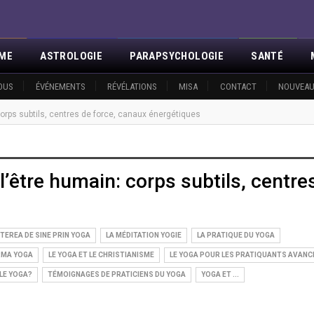
SME
ASTROLOGIE
PARAPSYCHOLOGIE
SANTÉ
OUS
ÉVÉNEMENTS
RÉVÉLATIONS
MISA
CONTACT
NOUVEAU
corps subtils, centres de force, canaux énergétiques
l’être humain: corps subtils, centre
EREA DE SINE PRIN YOGA
LA MÉDITATION YOGIE
LA PRATIQUE DU YOGA
RMA YOGA
LE YOGA ET LE CHRISTIANISME
LE YOGA POUR LES PRATIQUANTS AVANC
 LE YOGA?
TÉMOIGNAGES DE PRATICIENS DU YOGA
YOGA ET ...