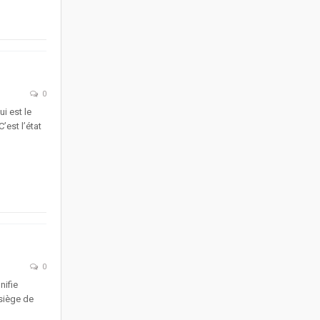
0
i est le
est l’état
0
ifie
siège de