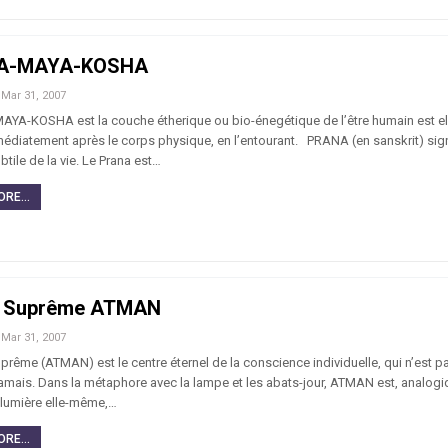
A-MAYA-KOSHA
Mar 31, 2007
A-KOSHA est la couche étherique ou bio-énegétique de l’être humain est el
édiatement après le corps physique, en l’entourant. PRANA (en sanskrit) sign
btile de la vie. Le Prana est…
RE...
i Suprême ATMAN
Mar 31, 2007
rême (ATMAN) est le centre éternel de la conscience individuelle, qui n’est pa
jamais. Dans la métaphore avec la lampe et les abats-jour, ATMAN est, analog
a lumière elle-même,…
RE...