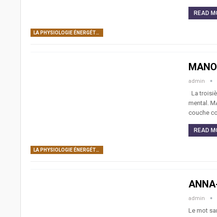
READ MO
LA PHYSIOLOGIE ÉNERGÉTIQUE DE L’ÊTRE HUMAIN: CORPS SUBTILS, CENTRES DE FORCE, CANAUX ÉNERGÉTIQUES
MANO
admin
La troisi
mental. M
couche con
READ MO
LA PHYSIOLOGIE ÉNERGÉTIQUE DE L’ÊTRE HUMAIN: CORPS SUBTILS, CENTRES DE FORCE, CANAUX ÉNERGÉTIQUES
ANNA
admin
Le mot sa