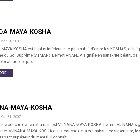
DA-MAYA-KOSHA
Mar 31, 2007
A-KOSHA est le plus intérieur et le plus subtil d’entre les KOSHAS, celui qu
he du Soi Suprême (ATMAN). Le mot ANANDA signifie en sanskrite béatitude. C’
de béatitude, et pas…
RE...
ANA-MAYA-KOSHA
Mar 31, 2007
ème couche de l’être humain est VIJNANA-MAYA-KOSHA. Le mot VIJNANA sign
nce. VIJNANA-MAYA-KOSHA est la couche de la connaissance supérieure, le 
, aspect supérieur du mental. Il connaît,…