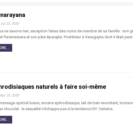
anarayana
Jul 23, 2020
us ne savons rien, exception faites des noms de membre de sa famille : son g
 Paramesvara et son père Aparajita. Postérieur à Vasugupta dont il était peut-
RE...
hrodisiaques naturels à faire soi-même
Apr 25, 2020
assage spécial luxure, encens aphrodisiaque, lait de bain envoûtant, boisson
u chocolat : la sexualité n'échappe pas à la tendance DIY. Certains…
RE...