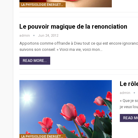
LA PHYSIOLOGIE ÉNERGÉTIQUE DE L’ÊTRE HUMAIN: CORPS SUBTILS, CENTRES DE FORCE, CANAUX ÉNERGÉTIQUES
Le pouvoir magique de la renonciation
admin
Jun 24, 2012
Apportons comme offrande à Dieu tout ce qui est encore ignorance e
suivons son conseil: « Voici ma vie, voici mon…
READ MORE...
Le rôl
admin
« Que je s
je veux lo
READ MO
LA PHYSIOLOGIE ÉNERGÉTIQUE DE L’ÊTRE HUMAIN: CORPS SUBTILS, CENTRES DE FORCE, CANAUX ÉNERGÉTIQUES