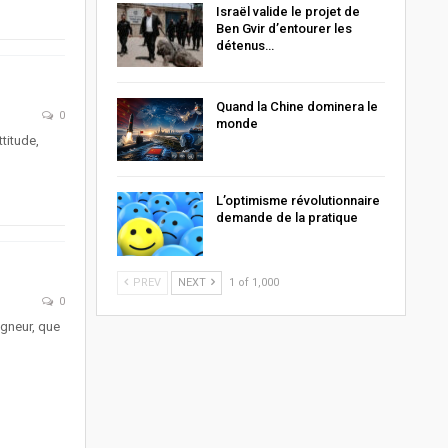
Israël valide le projet de
Ben Gvir d’entourer les
détenus…
Quand la Chine dominera le
0
monde
titude,
L’optimisme révolutionnaire
demande de la pratique
PREV
NEXT
1 of 1,000
0
eigneur, que