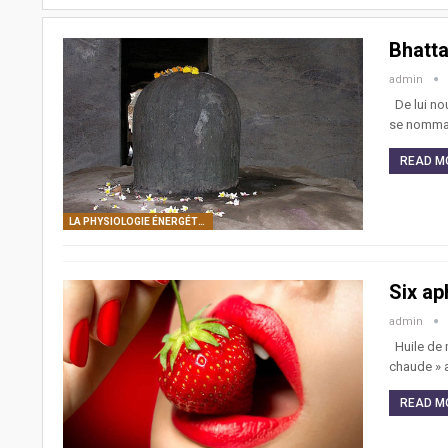
Bhatt
admin
De lui no
se nommait
READ MO
LA PHYSIOLOGIE ÉNERGÉTIQUE DE L’ÊTRE HUMAIN: CORPS SUBTILS, CENTRES DE FORCE, CANAUX ÉNERGÉTIQUES
Six ap
admin
Huile de m
chaude » a
READ MO