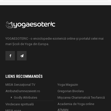
YOGAESOTERIC - o enciclopedie ezoterică online și portalul celei mai
mari Școli de Yoga din Europa.
LIENS RECOMMANDÉS
MISA Senzaţional TV
Yoga Magazin
AtributeDumnezeiesti.ro
Gregorian Bivolaru
Godly Attributes
Mișcarea Charismatică Teofanică
Academia de Yoga online
Vindecare spirituală
ATMAN
MISA.yoga