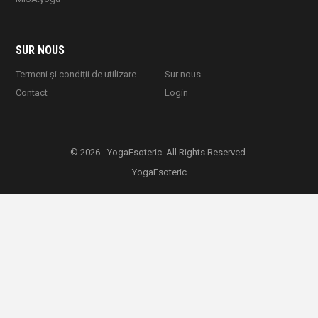
SUR NOUS
Termeni și condiții de utilizare
Sur nous
Contact
Login
© 2026 - YogaEsoteric. All Rights Reserved.
YogaEsoteric