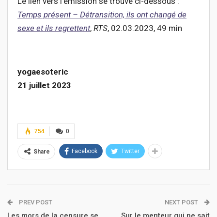
Le lien vers l’émission se trouve ci-dessous :
Temps présent – Détransition, ils ont changé de
sexe et ils regrettent
,
RTS
, 02.03.2023, 49 min
yogaesoteric
21 juillet 2023
754
0
Facebook
Twitter
Share
PREV POST
NEXT POST
Les mors de la censure se
Sur le menteur qui ne sait