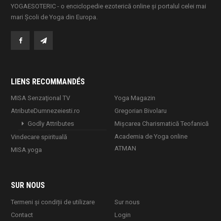
YOGAESOTERIC - o enciclopedie ezoterică online și portalul celei mai
mari Școli de Yoga din Europa.
LIENS RECOMMANDÉS
MISA Senzaţional TV
Yoga Magazin
AtributeDumnezeiesti.ro
Gregorian Bivolaru
Godly Attributes
Mișcarea Charismatică Teofanică
Academia de Yoga online
Vindecare spirituală
ATMAN
MISA.yoga
SUR NOUS
Termeni și condiții de utilizare
Sur nous
Contact
Login