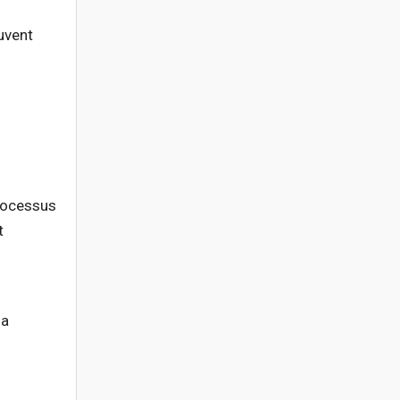
euvent
processus
t
la