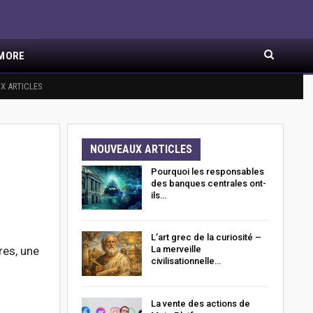
MORE
X ARTICLES
NOUVEAUX ARTICLES
Pourquoi les responsables
des banques centrales ont-
ils…
L’art grec de la curiosité –
res, une
La merveille
civilisationnelle…
La vente des actions de