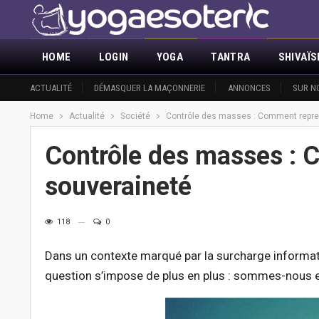
HOME
LOGIN
YOGA
TANTRA
SHIVAÏ
ACTUALITÉ
DÉMASQUER LA MAÇONNERIE
ANNONCES
SUR N
Home
Actualité
Société
Contrôle des masses : Comment repre
Contrôle des masses : 
souveraineté
118
0
Dans un contexte marqué par la surcharge informatio
question s’impose de plus en plus : sommes-nous