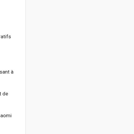
atifs
sant à
t de
 Naomi