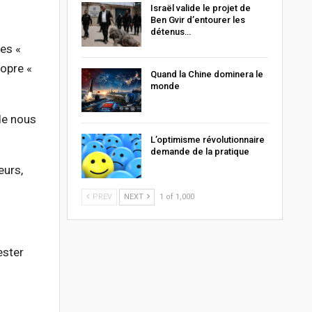
Israël valide le projet de
Ben Gvir d’entourer les
détenus…
les «
ropre «
Quand la Chine dominera le
monde
de nous
L’optimisme révolutionnaire
demande de la pratique
eurs,
PREV
NEXT
1 of 1,000
ester