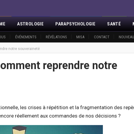
SME
ASTROLOGIE
PARAPSYCHOLOGIE
SANTÉ
OUS
ÉVÉNEMENTS
RÉVÉLATIONS
MISA
CONTACT
NOUVEAU
ndre notre souveraineté
Comment reprendre notre
nnelle, les crises à répétition et la fragmentation des repè
 encore réellement aux commandes de nos décisions ?