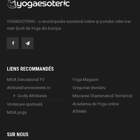
YOGAESOTERIC - o enciclopedie ezoterică online și portalul celei mai
mari Școli de Yoga din Europa.
LIENS RECOMMANDÉS
MISA Senzaţional TV
Yoga Magazin
AtributeDumnezeiesti.ro
Gregorian Bivolaru
Godly Attributes
Mișcarea Charismatică Teofanică
Academia de Yoga online
Vindecare spirituală
ATMAN
MISA.yoga
SUR NOUS