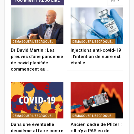
YOU MIGHT ALSO LIKE
All
DÉMASQUER L'ESCROQUERIE DE COVID
DÉMASQUER L'ESCROQUERIE DE COVID
Dr David Martin : Les
Injections anti-covid-19
preuves d’une pandémie
: l’intention de nuire est
de covid planifiée
établie
commencent au…
DÉMASQUER L'ESCROQUERIE DE COVID
DÉMASQUER L'ESCROQUERIE DE COVID
Dans une éventuelle
Ancien cadre de Pfizer :
deuxième affaire contre
« Il n’y a PAS eu de