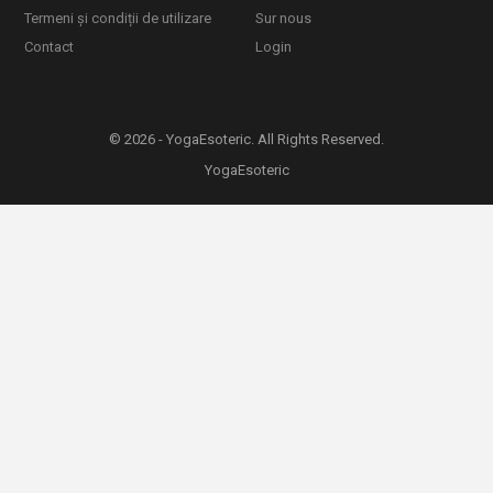
Termeni și condiții de utilizare
Sur nous
Contact
Login
© 2026 - YogaEsoteric. All Rights Reserved.
YogaEsoteric