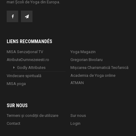
mari Școli de Yoga din Europa.
LIENS RECOMMANDÉS
MISA Senzaţional TV
Yoga Magazin
AtributeDumnezeiesti.ro
Gregorian Bivolaru
Godly Attributes
Mișcarea Charismatică Teofanică
Academia de Yoga online
Vindecare spirituală
ATMAN
MISA.yoga
SUR NOUS
Termeni și condiții de utilizare
Sur nous
Contact
Login