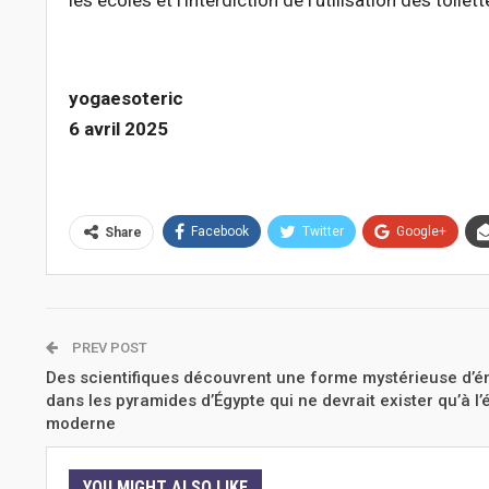
les écoles et l’interdiction de l’utilisation des toil
yogaesoteric
6 avril 2025
Facebook
Twitter
Google+
Share
PREV POST
Des scientifiques découvrent une forme mystérieuse d’é
dans les pyramides d’Égypte qui ne devrait exister qu’à l
moderne
YOU MIGHT ALSO LIKE