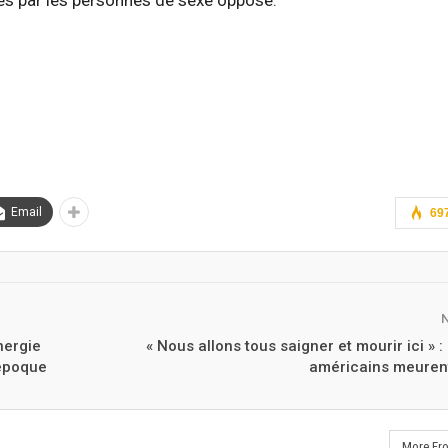
ettes par les personnes de sexe opposé.
Email
69
nergie
« Nous allons tous saigner et mourir ici » :
’époque
américains meuren
More Fr