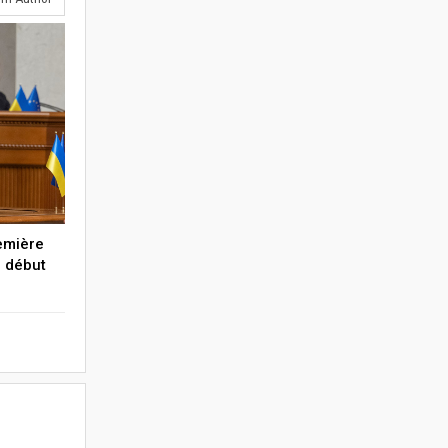
emière
e début