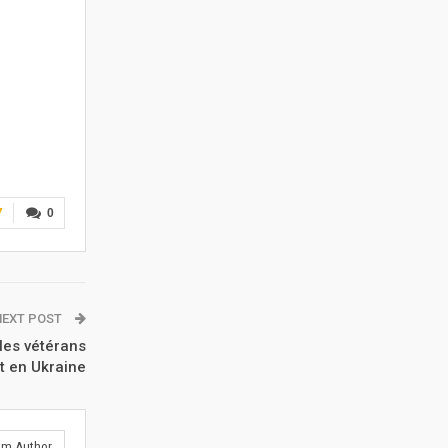
7
0
NEXT POST
 les vétérans
t en Ukraine
om Author