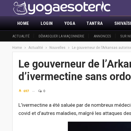
HOME
LOGIN
YOGA
TANTRA
SHIVAÏ
ACTUALITÉ
DÉMASQUER LA MAÇONNERIE
ANNONCES
SUR N
Home
Actualité
Nouvelles
Le gouverneur de l’Arkansas autoris
Le gouverneur de l’Arka
d’ivermectine sans ord
697
0
L’ivermectine a été saluée par de nombreux médeci
covid et d’autres maladies, malgré les attaques de