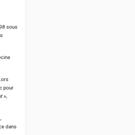
998 sous
ns
ecine
Lors
nc pour
nt
»,
,
ace dans