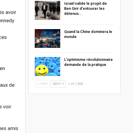
Israël valide le projet de
Ben Gvir d’entourer les
ès avoir
détenus…
Kennedy
Quand la Chine dominera le
 ces
monde
L’optimisme révolutionnaire
demande de la pratique
ien
a
PREV
NEXT
1 of 1,000
vaux de
e voir
 mes amis