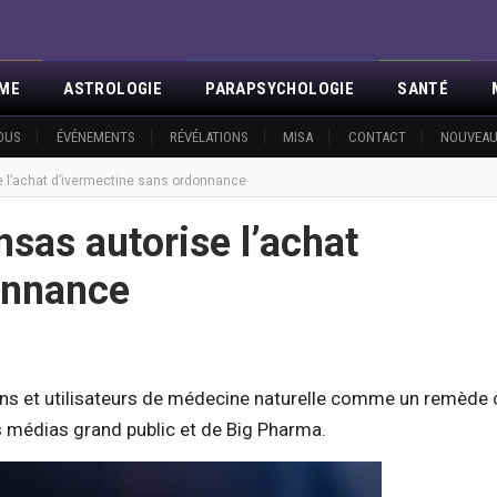
SME
ASTROLOGIE
PARAPSYCHOLOGIE
SANTÉ
OUS
ÉVÉNEMENTS
RÉVÉLATIONS
MISA
CONTACT
NOUVEAU
e l’achat d’ivermectine sans ordonnance
nsas autorise l’achat
onnance
ns et utilisateurs de médecine naturelle comme un remède c
s médias grand public et de Big Pharma.