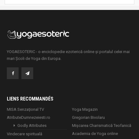
YOGAESOTERIC - o enciclopedie ezoterică online și portalul celei mai
mari Școli de Yoga din Europa.
LIENS RECOMMANDÉS
MISA Senzaţional TV
Yoga Magazin
AtributeDumnezeiesti.ro
Gregorian Bivolaru
Godly Attributes
Mișcarea Charismatică Teofanică
Academia de Yoga online
Vindecare spirituală