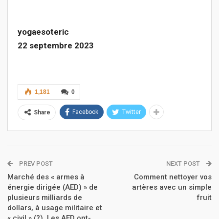
yogaesoteric
22 septembre 2023
1,181
0
Facebook
Twitter
Share
PREV POST
NEXT POST
Marché des « armes à
Comment nettoyer vos
énergie dirigée (AED) » de
artères avec un simple
plusieurs milliards de
fruit
dollars, à usage militaire et
« civil » (?). Les AED ont-