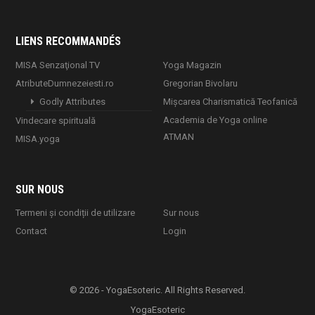
LIENS RECOMMANDÉS
MISA Senzaţional TV
Yoga Magazin
AtributeDumnezeiesti.ro
Gregorian Bivolaru
Godly Attributes
Mișcarea Charismatică Teofanică
Academia de Yoga online
Vindecare spirituală
ATMAN
MISA.yoga
SUR NOUS
Termeni și condiții de utilizare
Sur nous
Contact
Login
© 2026 - YogaEsoteric. All Rights Reserved.
YogaEsoteric