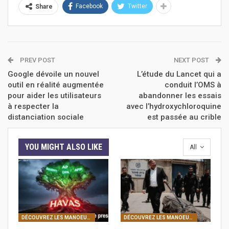
Facebook
Twitter
Share
PREV POST
NEXT POST
Google dévoile un nouvel
L’étude du Lancet qui a
outil en réalité augmentée
conduit l’OMS à
pour aider les utilisateurs
abandonner les essais
à respecter la
avec l’hydroxychloroquine
distanciation sociale
est passée au crible
YOU MIGHT ALSO LIKE
All
DÉCOUVREZ LES MANOEUVRES DE LA FRANC-MAÇONNERIE
DÉCOUVREZ LES MANOEUVRES DE LA FRANC-MAÇONNERIE