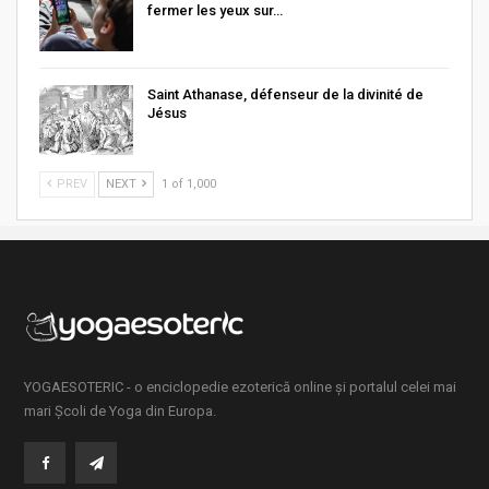
fermer les yeux sur…
Saint Athanase, défenseur de la divinité de
Jésus
PREV
NEXT
1 of 1,000
YOGAESOTERIC - o enciclopedie ezoterică online și portalul celei mai
mari Școli de Yoga din Europa.