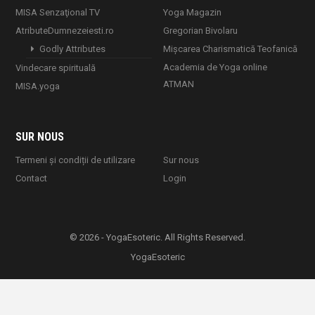
MISA Senzaţional TV
Yoga Magazin
AtributeDumnezeiesti.ro
Gregorian Bivolaru
Godly Attributes
Mișcarea Charismatică Teofanică
Academia de Yoga online
Vindecare spirituală
ATMAN
MISA.yoga
SUR NOUS
Termeni și condiții de utilizare
Sur nous
Contact
Login
© 2026 - YogaEsoteric. All Rights Reserved.
YogaEsoteric