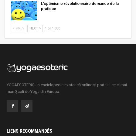
L’optimisme révolutionnaire demande de la
pratique
PREV
NEXT
1 of 1,000
YOGAESOTERIC - o enciclopedie ezoterică online și portalul celei mai
mari Școli de Yoga din Europa.
LIENS RECOMMANDÉS