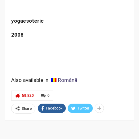
yogaesoteric
2008
Also available in:
Română
59,820
0
Facebook
Twitter
Share