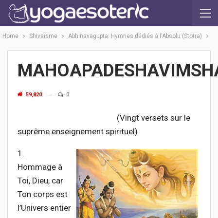
Home
Shivaïsme
Abhinavagupta: Hymnes dédiés à l'Absolu (Stotra)
MAHOAPADESHAVIMSH
59,820
0
(Vingt versets sur le
suprême enseignement spirituel)
1.
Hommage à
Toi, Dieu, car
Ton corps est
l’Univers entier