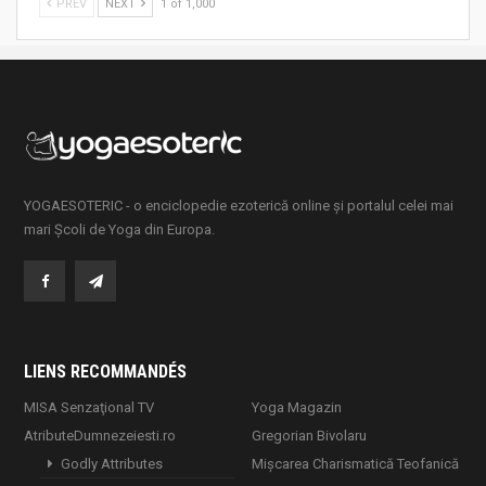
PREV
NEXT
1 of 1,000
YOGAESOTERIC - o enciclopedie ezoterică online și portalul celei mai
mari Școli de Yoga din Europa.
LIENS RECOMMANDÉS
MISA Senzaţional TV
Yoga Magazin
AtributeDumnezeiesti.ro
Gregorian Bivolaru
Godly Attributes
Mișcarea Charismatică Teofanică