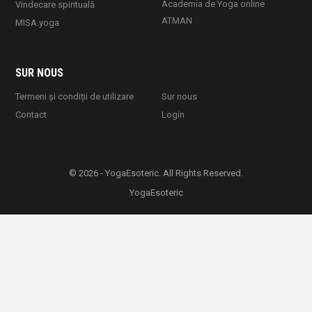
Academia de Yoga online
Vindecare spirituală
ATMAN
MISA.yoga
SUR NOUS
Termeni și condiții de utilizare
Sur nous
Contact
Login
© 2026 - YogaEsoteric. All Rights Reserved.
YogaEsoteric