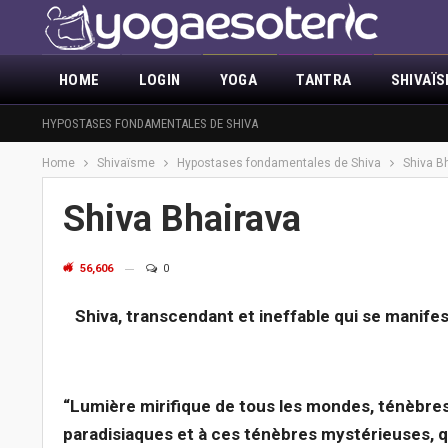
HOME
LOGIN
YOGA
TANTRA
SHIVAÏ
ACTUALITÉ
HYPOSTASES FONDAMENTALES DE SHIVA
DÉMASQUER LA MAÇONNERIE
ANNONCES
SUR N
Home
Shivaïsme
Hypostases fondamentales de Shiva
Shiva B
Shiva Bhairava
56,606
0
Shiva, transcendant et ineffable qui se manifest
un article de Gr
“Lumière mirifique de tous les mondes, ténèbre
paradisiaques et à ces ténèbres mystérieuses, q