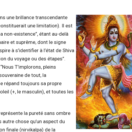
ans une brillance transcendante
nstituerait une limitation). Il est
 la non-existence”, étant au-delà
inaire et suprême, dont le signe
spire à s’identifier à l’état de Shiva
estion du voyage ou des étapes”.
 “Nous T’implorons, pleins
souveraine de tout, la
se répand toujours sa propre
soleil (+, le masculin), et toutes les
 représente la pureté sans ombre
pas autre chose qu’un aspect du
 finale (nirvikalpa) de la