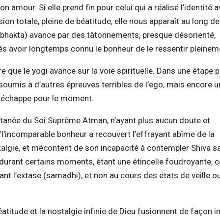
on amour. Si elle prend fin pour celui qui a réalisé l’identité 
ion totale, pleine de béatitude, elle nous apparaît au long de 
ur (bhakta) avance par des tâtonnements, presque désorienté,
ès avoir longtemps connu le bonheur de le ressentir pleinem
 que le yogi avance sur la voie spirituelle. Dans une étape p
 soumis à d’autres épreuves terribles de l’ego, mais encore 
ui échappe pour le moment.
antanée du Soi Suprême Atman, n’ayant plus aucun doute et
l’incomparable bonheur a recouvert l’effrayant abîme de la
nostalgie, et mécontent de son incapacité à contempler Shiva s
nt durant certains moments, étant une étincelle foudroyante
nt l’extase (samadhi), et non au cours des états de veille o
béatitude et la nostalgie infinie de Dieu fusionnent de façon i