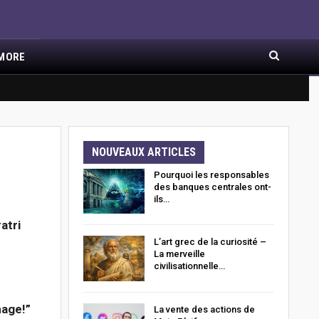
MORE
X ARTICLES
NOUVEAUX ARTICLES
Pourquoi les responsables
des banques centrales ont-
ils…
atri
L’art grec de la curiosité –
La merveille
civilisationnelle…
mage!”
La vente des actions de