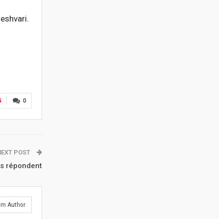
leshvari.
6
0
NEXT POST
ts répondent
om Author