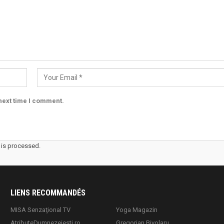
next time I comment.
is processed.
LIENS RECOMMANDÉS
MISA Senzaţional TV
Yoga Magazin
AtributeDumnezeiesti.ro
Gregorian Bivolaru