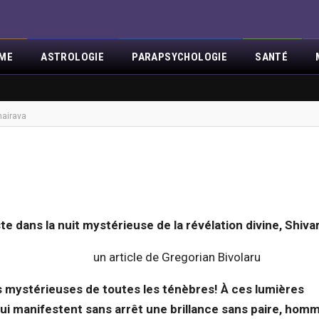
SME
ASTROLOGIE
PARAPSYCHOLOGIE
SANTÉ
OUS
ÉVÉNEMENTS
RÉVÉLATIONS
MISA
CONTACT
NOUVEAU
hairava
e dans la nuit mystérieuse de la révélation divine, Shivar
egorian Bivolaru
s mystérieuses de toutes les ténèbres! À ces lumières
ui manifestent sans arrêt une brillance sans paire, hom