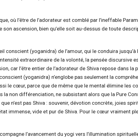
que, où l’être de l’adorateur est comblé par l’ineffable Para
 de son ascension, bien qu’elle soit au-dessus de toute descri
eil conscient (yoganidra) de l’amour, qui le conduira jusqu’à 
intensité extraordinaire de la volonté, la pensée discursive e
n, car l’être entier de l’adorateur de Shiva repose dans la p
a conscient (yoganidra) n’englobe pas seulement la compréh
aussi le cœur, parce que de même que le mental élimine les c
 la non différenciation, ne subsistant alors que la Pure Co
e que n’est pas Shiva : souvenir, dévotion concrète, joies spiri
’état immense, vide et pur de Shiva. Pour le cœur vraiment pl
compagne l’avancement du yogi vers l’illumination spirituell