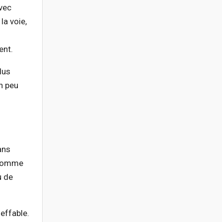
avec
la voie,
ent.
lus
un peu
ans
, comme
u de
neffable.