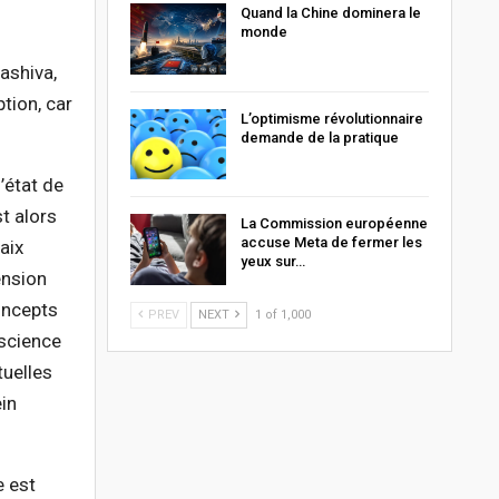
Quand la Chine dominera le
monde
mashiva,
ption, car
L’optimisme révolutionnaire
demande de la pratique
l’état de
st alors
La Commission européenne
accuse Meta de fermer les
aix
yeux sur…
ension
oncepts
PREV
NEXT
1 of 1,000
nscience
tuelles
ein
e est