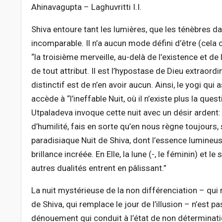
Ahinavagupta – Laghuvritti I.I.
Shiva entoure tant les lumières, que les ténèbres d
incomparable. Il n’a aucun mode défini d’être (cela co
“la troisième merveille, au-delà de l’existence et de
de tout attribut. Il est l’hypostase de Dieu extraord
distinctif est de n’en avoir aucun. Ainsi, le yogi qui a
accède à “l’ineffable Nuit, où il n’existe plus la qu
Utpaladeva invoque cette nuit avec un désir ardent:
d’humilité, fais en sorte qu’en nous règne toujours, 
paradisiaque Nuit de Shiva, dont l’essence lumineu
brillance incréée. En Elle, la lune (-, le féminin) et le 
autres dualités entrent en pâlissant.”
La nuit mystérieuse de la non différenciation – qui
de Shiva, qui remplace le jour de l’illusion – n’est 
dénouement qui conduit à l’état de non détermination