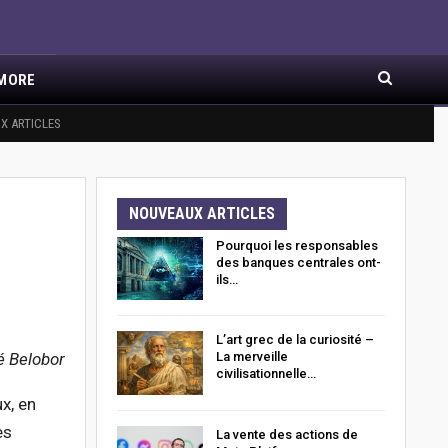
MORE
X ARTICLES
NOUVEAUX ARTICLES
Pourquoi les responsables
des banques centrales ont-
ils…
L’art grec de la curiosité –
é
Belobor
La merveille
civilisationnelle…
x, en
es
La vente des actions de