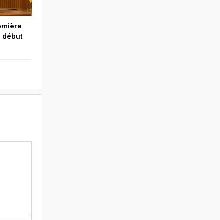
emière
e début