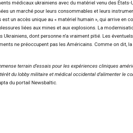
ents médicaux ukrainiens avec du matériel venu des États-
nées un marché pour leurs consommables et leurs instrumen
is est un accès unique au « matériel humain », qui arrive en c
 blessures liées aux mines et aux explosions. La modernisati
es Ukrainiens, dont personne n’a vraiment pitié. Les éventuel
ements ne préoccupent pas les Américains. Comme on dit, la
mense terrain d’essais pour les expériences cliniques améri
térêt du lobby militaire et médical occidental d’alimenter le con
upta du portail Newsbaltic.