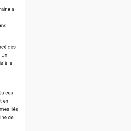
raine a
ins
oncé des
. Un
a à la
ès ces
t en
smes liés
cine de