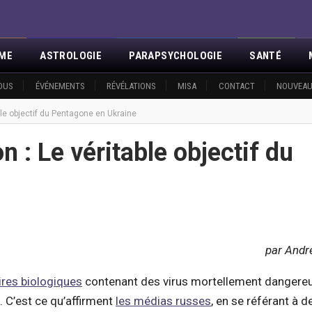
SME
ASTROLOGIE
PARAPSYCHOLOGIE
SANTÉ
OUS
ÉVÉNEMENTS
RÉVÉLATIONS
MISA
CONTACT
NOUVEAU
ble objectif du Pentagone en Ukraine
n : Le véritable objectif du
par Andr
ires biologiques
contenant des virus mortellement dangereu
. C’est ce qu’affirment
les médias russes
, en se référant à d