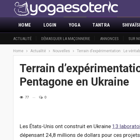
HOME
LOGIN
YOGA
TANTRA
SHIVAÏ
ACTUALITÉ
DÉMASQUER LA MAÇONNERIE
ANNONCES
SUR N
Home
Actualité
Nouvelles
Terrain d’expérimentation : Le vérita
Terrain d’expérimentatio
Pentagone en Ukraine
77
0
Les États-Unis ont construit en Ukraine
13 laborato
dépensant 24,8 millions de dollars pour ces projets