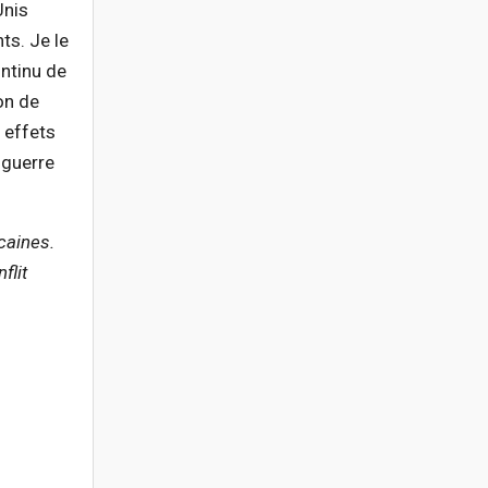
Unis
ts. Je le
ontinu de
on de
s effets
 guerre
caines.
flit