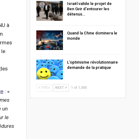
Israël valide le projet de
Ben Gvir d’entourer les
détenus…
ONU à
Quand la Chine dominera le
en
monde
 armes
 le
L’optimisme révolutionnaire
demande de la pratique
 des
PREV
NEXT
1 of 1,000
ue
: «
ommes
e un
ur le
cédures