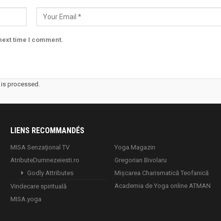
next time I comment.
is processed.
LIENS RECOMMANDÉS
MISA Senzaţional TV
Yoga Magazin
AtributeDumnezeiesti.ro
Gregorian Bivolaru
Godly Attributes
Mișcarea Charismatică Teofanică
Academia de Yoga online ATMAN
Vindecare spirituală
MISA.yoga