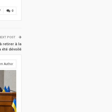
7
0
NEXT POST
 retirer à la
 été dévoilé
om Author