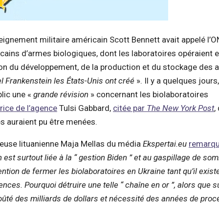
nseignement militaire américain Scott Bennett avait appelé l’
cains d’armes biologiques, dont les laboratoires opéraient 
ction du développement, de la production et du stockage des
l Frankenstein les États-Unis ont créé
». Il y a quelques jours,
lic une «
grande révision
» concernant les biolaboratoires
trice de l’agence
Tulsi Gabbard,
citée par
The New York Post
,
 auraient pu être menées.
queuse lituanienne Maja Mellas du média
Ekspertai.eu
remarq
est surtout liée à la “
gestion Biden
” et au gaspillage de s
ntion de fermer les biolaboratoires en Ukraine tant qu’il exist
ences. Pourquoi détruire une telle “
chaîne en or
”, alors que s
 coûté des milliards de dollars et nécessité des années de pro