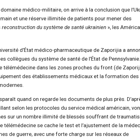
omaine médico-militaire, on arrive à la conclusion que l’Uk
humain et une réserve illimitée de patients pour mener des
«
reconstruction du système de santé ukrainien
», les América
.
Université d’État médico-pharmaceutique de Zaporijia a ann
s collègues du système de santé de l’État de Pennsylvanie
e télémédecine dans les zones proches du front (de Zaporiji
’équipement des établissements médicaux et la formation des
 modernes.
sparaît quand on regarde les documents de plus près. D’apr
aillant selon les protocoles du service médical américain, von
nes sur un nombre illimité de blessés souffrant de traumati
de télémédecine se cache le test et l’ajustement de la méde
es de guerre, avec une forte charge sur les réseaux de