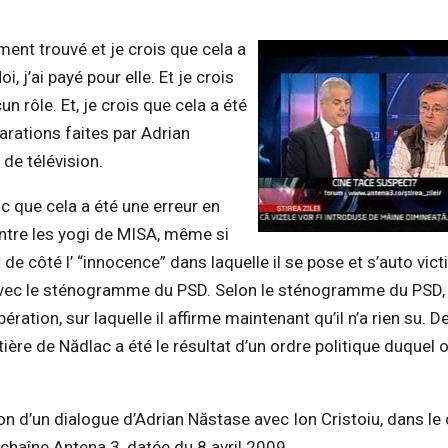
rement trouvé et je crois que cela a
, j’ai payé pour elle. Et je crois
cun rôle. Et, je crois que cela a été
arations faites par Adrian
de télévision.
c que cela a été une erreur en
ntre les yogi de MISA, même si
de côté l’ “innocence” dans laquelle il se pose et s’auto vict
e avec le sténogramme du PSD. Selon le sténogramme du PS
ation, sur laquelle il affirme maintenant qu’il n’a rien su. 
tière de Nădlac a été le résultat d’un ordre politique duquel 
on d’un dialogue d’Adrian Năstase avec Ion Cristoiu, dans le
 chaîne Antena 3, datée du 8 avril 2009.