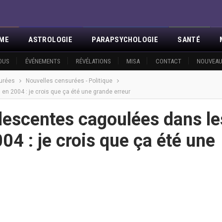
SME
ASTROLOGIE
PARAPSYCHOLOGIE
SANTÉ
OUS
ÉVÉNEMENTS
RÉVÉLATIONS
MISA
CONTACT
NOUVEAU
urées
Nouvelles censurées - Politique
n 2004 : je crois que ça été une grande erreur
descentes cagoulées dans le
4 : je crois que ça été une