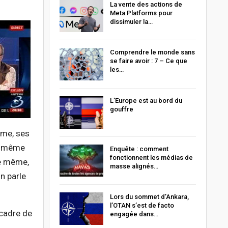
La vente des actions de
Meta Platforms pour
dissimuler la…
Comprendre le monde sans
se faire avoir : 7 – Ce que
les…
L’Europe est au bord du
gouffre
ime, ses
D, même
Enquête : comment
fonctionnent les médias de
De même,
masse alignés…
on parle
Lors du sommet d’Ankara,
l’OTAN s’est de facto
 cadre de
engagée dans…