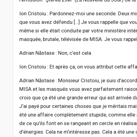
Ion Cristoiu : Pardonnez-moi une seconde. Deux minut
que vous avez défendu […] Je vous rappelle que vou
même si elle était conduite par votre ministère int
masquée, brutale, télévisée de MISA. Je vous rappelle
Adrian Năstase : Non, c’est cela
Ion Cristoiu : Et après ça, on vous attribut cette affa
Adrian Năstase : Monsieur Cristoiu, je suis d’accord
MISA et les masqués vous avez parfaitement raison. J
crois que ça été une grande erreur qui est arrivée da
J’ai payé pour certaines choses que je méritais mais
été une affaire complètement stupide, comme elle a é
de ce qu’ils font en se rangeant en cercle en réalis
d’énergies. Cela ne m’intéresse pas. Cela a été une 