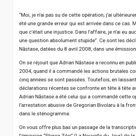
“Moi, je n’ai pas su de cette opération, j’ai ultérieu
été une grande erreur qui est arrivée dans ce cas. Moi
que c’était une injustice. Dans l’affaire, je n’ai eu au
une question absolument stupide”. Ce sont les décl
Năstase, datées du 8 avril 2008, dans une émission 
On se réjouit que Adrian Năstase a reconnu en publi
2004, quand il a commandé les actions brutales co
cinq années se sont passées. Toutefois, en laissant 
déclarations récentes se confronte en tête à têt
Adrian Năstase a été celui qui a commandé cette opér
l’arrestation abusive de Gregorian Bivolaru à la fron
dans le sténogramme.
On vous offre plus bas un passage de la transcripti
l’émission “Şterea Zilei” (La Nouvelle du Jour) de la