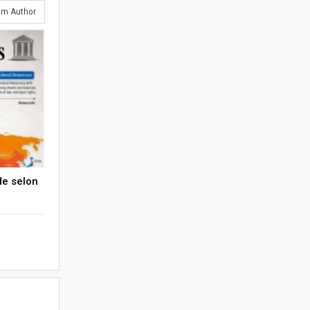
om Author
de selon