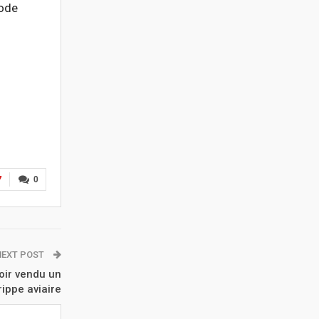
iode
7
0
NEXT POST
oir vendu un
rippe aviaire