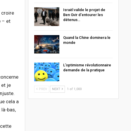
Israël valide le projet de
 croire
Ben Gvir d’entourer les
détenus…
 – et
Quand la Chine dominera le
monde
L’optimisme révolutionnaire
demande de la pratique
 concerne
 et je
PREV
NEXT
1 of 1,000
njuste.
ue cela a
 là-bas,
 cette