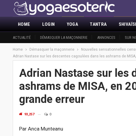
HOME
LOGIN
YOGA
TANTRA
SHIVAÏ
ACTUALITÉ
DÉMASQUER LA MAÇONNERIE
ANNONCES
SUR N
Home
Démasquer la maçonnerie
Nouvelles sensationnelles cens
Adrian Nastase sur les descentes cagoulées dans les ashrams de MISA, e
Adrian Nastase sur les 
ashrams de MISA, en 200
grande erreur
93,257
0
Par Anca Munteanu