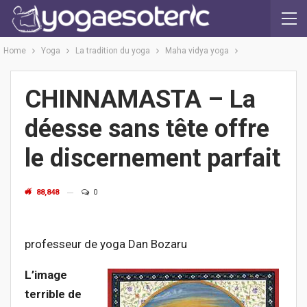
Home
Yoga
La tradition du yoga
Maha vidya yoga
CHINNAMASTA – La
déesse sans tête offre
le discernement parfait
88,848
0
d
professeur de yoga Dan Bozaru
L’image
terrible de