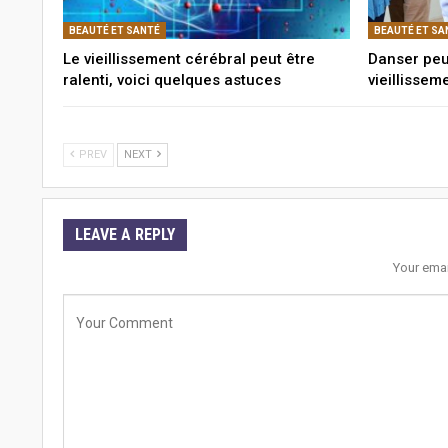
BEAUTÉ ET SANTÉ
BEAUTÉ ET SA
Le vieillissement cérébral peut être
Danser peu
ralenti, voici quelques astuces
vieillissem
PREV
NEXT
LEAVE A REPLY
Your emai