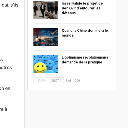
Israël valide le projet de
ui, s’ils
Ben Gvir d’entourer les
détenus…
Quand la Chine dominera le
monde
L’optimisme révolutionnaire
ns
demande de la pratique
autres
PREV
NEXT
1 of 1,000
on en
re à