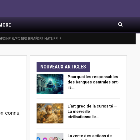
MORE
X ARTICLES
ECINE AVEC DES REMÈDES NATURELS
NOUVEAUX ARTICLES
Pourquoi les responsables
des banques centrales ont-
ils…
L’art grec de la curiosité –
La merveille
en connu,
civilisationnelle…
La vente des actions de