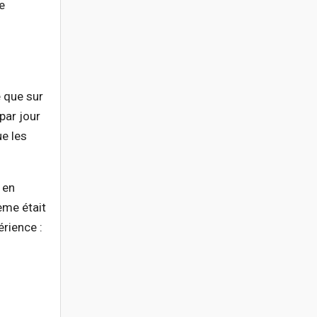
e
é que sur
par jour
ue les
 en
ème était
rience :