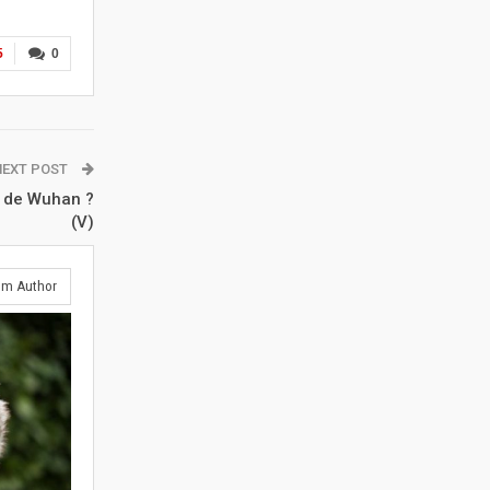
5
0
NEXT POST
s de Wuhan ?
(V)
om Author