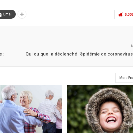
Email
6,00
e :
Qui ou quoi a déclenché l’épidémie de coronaviru
More Fr