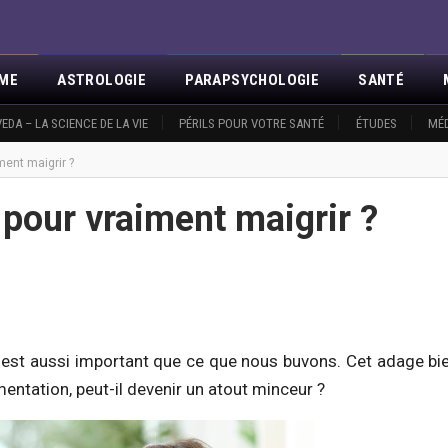
SME
ASTROLOGIE
PARAPSYCHOLOGIE
SANTÉ
OUS
EDA – LA SCIENCE DE LA VIE
ÉVÉNEMENTS
RÉVÉLATIONS
PÉRILS POUR VOTRE SANTÉ
MISA
CONTACT
ÉTUDES
NOUVEAU
MÉD
ment maigrir ?
pour vraiment maigrir ?
est aussi important que ce que nous buvons. Cet adage bi
mentation, peut-il devenir un atout minceur ?