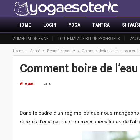
HOME
LOGIN
YOGA
TANTRA
SHIVAÏ
ACTUALITÉ
ALIMENTATION SAINE
DÉMASQUER LA MAÇONNERIE
TOUTE MALADIE EST UN PROFESSEUR
ANNONCES
SUR N
AYURV
Home
Santé
Beauté et santé
Comment boire de l’eau pour vrai
Comment boire de l’eau 
6,005
0
Dans le cadre d’un régime, ce que nous mangeons 
répété à l’envi par de nombreux spécialistes de l’ali