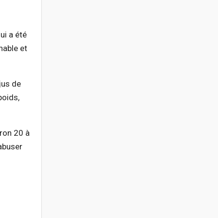
ui a été
nable et
 jus de
poids,
iron 20 à
 abuser