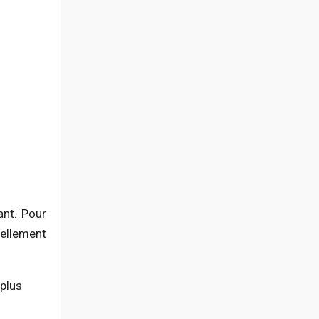
ant. Pour
éellement
 plus