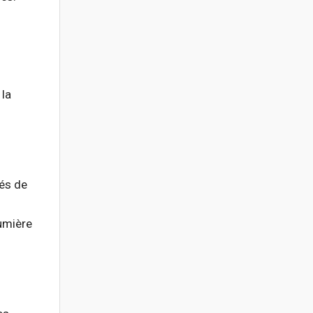
 la
vés de
lumière