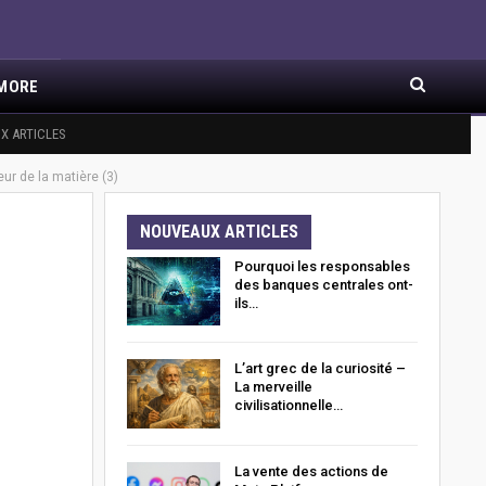
MORE
X ARTICLES
ur de la matière (3)
NOUVEAUX ARTICLES
Pourquoi les responsables
des banques centrales ont-
ils…
L’art grec de la curiosité –
La merveille
civilisationnelle…
La vente des actions de