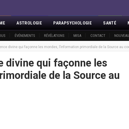
SME
ASTROLOGIE
PARAPSYCHOLOGIE
SANTÉ
OUS
ÉVÉNEMENTS
RÉVÉLATIONS
MISA
CONTACT
NOUVEAU
ence divine qui façonne les mondes, l’information primordiale de la Source au coe
e divine qui façonne les
rimordiale de la Source au