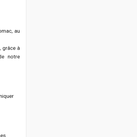
tomac, au
, grâce à
de notre
niquer
ues.