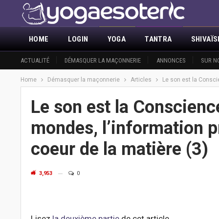
HOME
LOGIN
YOGA
TANTRA
SHIVAÏ
ACTUALITÉ
DÉMASQUER LA MAÇONNERIE
ANNONCES
SUR N
Home
Démasquer la maçonnerie
Articles
Le son est la Consci
Le son est la Conscienc
mondes, l’information p
coeur de la matière (3)
3,953
0
Lisez
la deuxième partie
de cet article