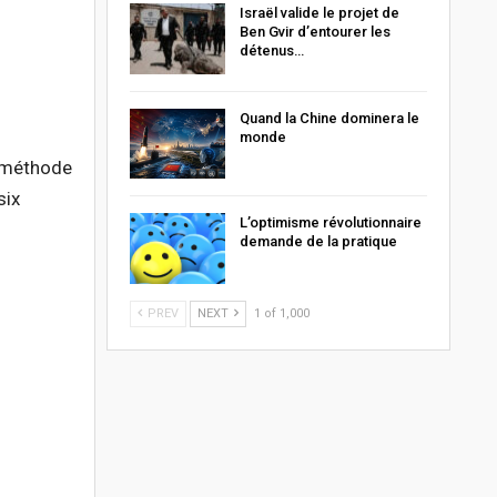
Israël valide le projet de
Ben Gvir d’entourer les
détenus…
Quand la Chine dominera le
monde
e méthode
six
L’optimisme révolutionnaire
demande de la pratique
PREV
NEXT
1 of 1,000