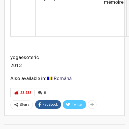
mémoire
yogaesoteric
2013
Also available in:
Română
23,438
0
Facebook
Twitter
Share