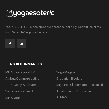
YOGAESOTERIC - o enciclopedie ezoterică online și portalul celei mai
mari Școli de Yoga din Europa.
LIENS RECOMMANDÉS
MISA Senzaţional TV
Yoga Magazin
AtributeDumnezeiesti.ro
Gregorian Bivolaru
Godly Attributes
Mișcarea Charismatică Teofanică
Academia de Yoga online
Vindecare spirituală
ATMAN
MISA.yoga