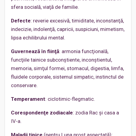
sfera socială, viaţă de familie.
Defecte
: reverie excesivă, timiditate, inconstanţă,
indecizie, indolenţă, capricii, suspiciuni, mimetism,
lipsa echilibrului mental.
Guvernează în fiinţă
: armonia funcţională,
funcţiile tainice subconştiente, inconştientul,
memoria, simţul formei, stomacul, digestia, limfa,
fluidele corporale, sistemul simpatic, instinctul de
conservare.
Temperament
: ciclotimic-flegmatic.
Corespondenţe zodiacale
: zodia Rac şi casa a
IV-a.
Maladii tipice
(pentru Luna prost aspectată):