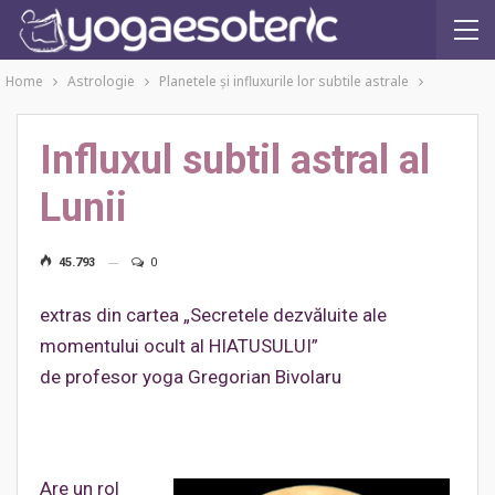
Home
Astrologie
Planetele şi influxurile lor subtile astrale
Influxul subtil astral al
Lunii
45.793
0
extras din cartea „Secretele dezvăluite ale
momentului ocult al HIATUSULUI”
de profesor yoga Gregorian Bivolaru
Are un rol