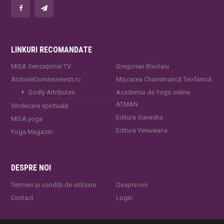
LINKURI RECOMANDATE
MISA Senzaţional TV
Gregorian Bivolaru
AtributeDumnezeiesti.ro
Mișcarea Charismatică Teofanică
Godly Attributes
Academia de Yoga online
ATMAN
Vindecare spirituală
Editura Ganesha
MISA.yoga
Editura Venusiana
Yoga Magazin
DESPRE NOI
Termeni și condiții de utilizare
Despre noi
Contact
Login