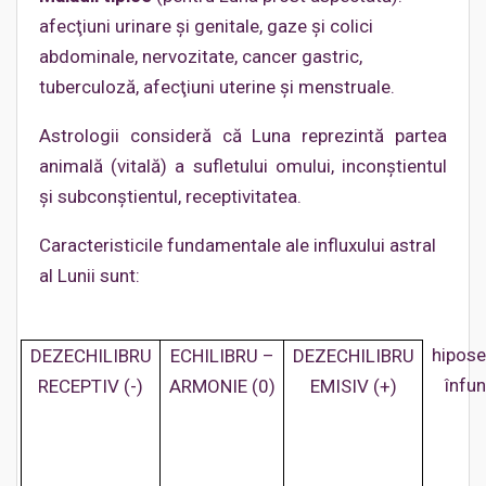
afecţiuni urinare şi genitale, gaze şi colici
abdominale, nervozitate, cancer gastric,
tuberculoză, afecţiuni uterine şi menstruale.
Astrologii consideră că Luna reprezintă partea
animală (vitală) a sufletului omului, inconştientul
şi subconştientul, receptivitatea.
Caracteristicile fundamentale ale influxului astral
al Lunii sunt:
hipose
DEZECHILIBRU
ECHILIBRU –
DEZECHILIBRU
înfu
RECEPTIV (-)
ARMONIE (0)
EMISIV (+)