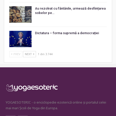
Au rezolvat cu fântânile, urmează desființarea
sobelor pe…
Dictatura – forma supremă a democrației
PREV
NEXT
1 din 3.744
YOGAESOTERIC - o enciclopedie ezoterică online și portalul celei
mai mari Școli de Yoga din Europa.