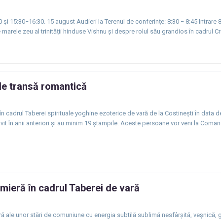
și 15:30−16:30. 15 august Audieri la Terenul de conferințe: 8:30 − 8:45 Intrare 8
marele zeu al trinității hinduse Vishnu și despre rolul său grandios în cadrul C
 de transă romantică
în cadrul Taberei spirituale yoghine ezoterice de vară de la Costinești în data 
lvit în anii anteriori şi au minim 19 ştampile. Aceste persoane vor veni la Com
mieră în cadrul Taberei de vară
ră ale unor stări de comuniune cu energia subtilă sublimă nesfârșită, veșnică, g