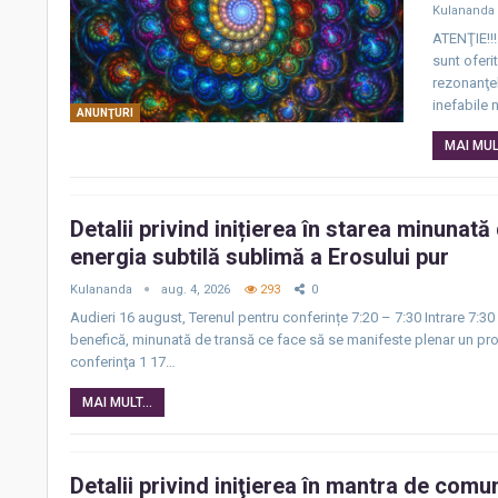
Kulananda
ATENŢIE!!!
sunt oferi
rezonanţel
inefabile 
ANUNŢURI
MAI MULT
Detalii privind inițierea în starea minunat
energia subtilă sublimă a Erosului pur
Kulananda
aug. 4, 2026
293
0
Audieri 16 august, Terenul pentru conferințe 7:20 – 7:30 Intrare 7:3
benefică, minunată de transă ce face să se manifeste plenar un pr
conferinţa 1 17…
MAI MULT...
Detalii privind iniţierea în mantra de com