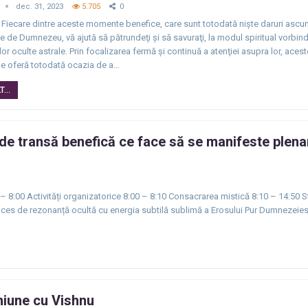
dec. 31, 2023
5.705
0
 Fiecare dintre aceste momente benefice, care sunt totodată nişte daruri ascu
te de Dumnezeu, vă ajută să pătrundeţi şi să savuraţi, la modul spiritual vorbind
or oculte astrale. Prin focalizarea fermă şi continuă a atenţiei asupra lor, ac
ne oferă totodată ocazia de a…
...
ă de transă benefică ce face să se manifeste plena
0 – 8:00 Activități organizatorice 8:00 – 8:10 Consacrarea mistică 8:10 – 14:50 
oces de rezonanță ocultă cu energia subtilă sublimă a Erosului Pur Dumnezeie
uniune cu Vishnu