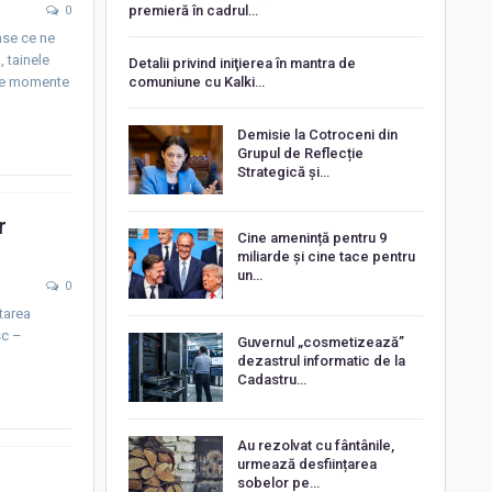
premieră în cadrul…
0
nse ce ne
, tainele
Detalii privind iniţierea în mantra de
este momente
comuniune cu Kalki…
Demisie la Cotroceni din
Grupul de Reflecție
Strategică și…
r
Cine amenință pentru 9
miliarde și cine tace pentru
un…
0
Starea
sc –
Guvernul „cosmetizează”
dezastrul informatic de la
Cadastru…
Au rezolvat cu fântânile,
urmează desființarea
sobelor pe…