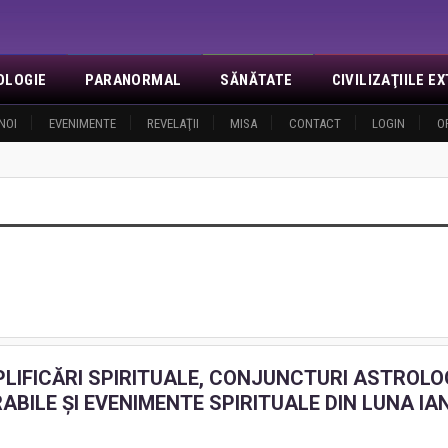
OLOGIE
PARANORMAL
SĂNĂTATE
CIVILIZAŢIILE 
NOI
EVENIMENTE
REVELAŢII
MISA
CONTACT
LOGIN
O
LIFICĂRI SPIRITUALE, CONJUNCTURI ASTROLO
ABILE ŞI EVENIMENTE SPIRITUALE DIN LUNA IA