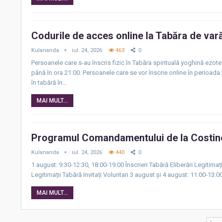
Codurile de acces online la Tabăra de var
Kulananda
iul. 24, 2026
463
0
Persoanele care s-au înscris fizic în Tabăra spirituală yoghină ezoter
până în ora 21:00. Persoanele care se vor înscrie online în perioada 
în tabără în…
MAI MULT...
Programul Comandamentului de la Costineș
Kulananda
iul. 24, 2026
440
0
1 august: 9:30-12:30, 18:00-19:00 Înscrieri Tabără Eliberări Legitimați
Legitimații Tabără Invitați Voluntari 3 august și 4 august: 11:00-13:0
MAI MULT...