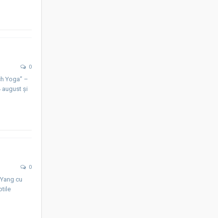
0
ach Yoga” –
4 august și
0
ă Yang cu
tile