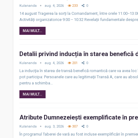
Kulananda
aug. 4, 2026
233
0
14 august Tragerea la sorți la Comandament, între orele 11:00−13:00 
Activități organizatorice 9:00 − 10:32 Revelații fundamentale despre 
MAI MULT...
Detalii privind inducția în starea benefică
Kulananda
aug. 4, 2026
201
0
La inducţia în starea de transă benefică romantică care va avea loc 
pot participa: Persoanele care au legitimaţii Transă A, care au abso
pentru a schimba…
MAI MULT...
Atribute Dumnezeiești exemplificate în pre
Kulananda
aug. 3, 2026
307
0
În programul Taberei de vară au fost incluse exemplificări în premie