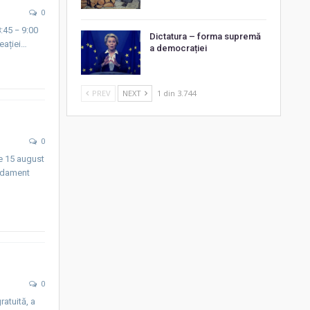
0
:45 − 9:00
Dictatura – forma supremă
reației…
a democrației
PREV
NEXT
1 din 3.744
0
de 15 august
andament
0
ratuită, a