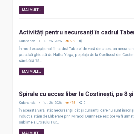
MAI MULT...
Activități pentru necursanți în cadrul Tabe
Kulananda
iul. 26, 2026
509
0
În mod excepțional, în cadrul Taberei de vară din acest an necursanț
practică ghidată de Hatha Yoga, pe plaja de la Obeliscul din Costineș
sâmbătă 15…
MAI MULT...
Spirale cu acces liber la Costinești, pe 8 ș
Kulananda
iul. 26, 2026
475
0
În această vară, atât necursanții, cât și cursanții care nu sunt înscr
Inducția stării de Eliberare prin Miracol Dumnezeiesc (ce va fi urma
sublime a Erosului Pur…
MAI MULT...