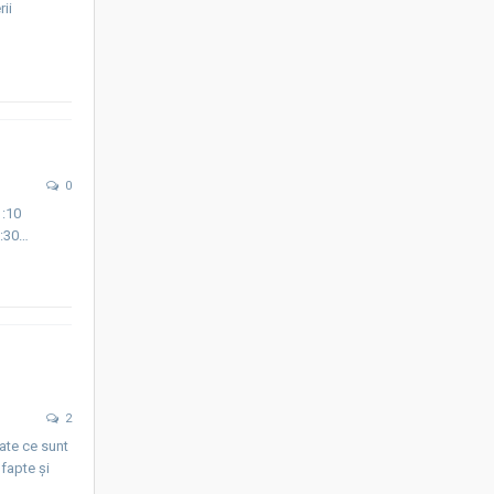
ii
0
1:10
0:30…
2
tate ce sunt
 fapte și