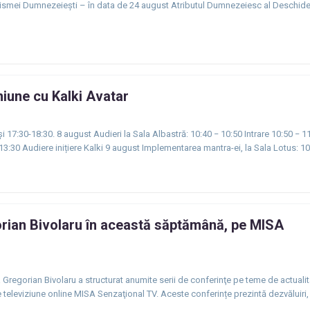
ismei Dumnezeiești – în data de 24 august Atributul Dumnezeiesc al Deschider
niune cu Kalki Avatar
 17:30-18:30. 8 august Audieri la Sala Albastră: 10:40 − 10:50 Intrare 10:50 − 1
13:30 Audiere inițiere Kalki 9 august Implementarea mantra-ei, la Sala Lotus: 1
orian Bivolaru în această săptămână, pe MISA
a Gregorian Bivolaru a structurat anumite serii de conferinţe pe teme de actuali
e televiziune online MISA Senzaţional TV. Aceste conferințe prezintă dezvăluiri,