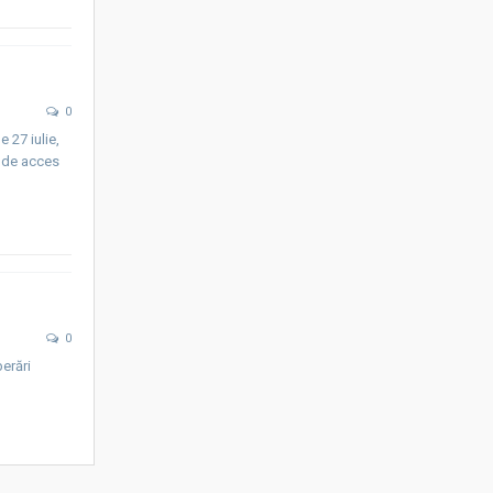
0
 27 iulie,
l de acces
0
berări