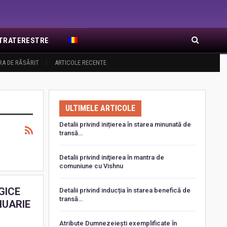
EXTRATERESTRE
RA DE RĂSĂRIT
ARTICOLE RECENTE
ULTIMELE ARTICOLE
Detalii privind inițierea în starea minunată de
transă…
Detalii privind iniţierea în mantra de
comuniune cu Vishnu
GICE
Detalii privind inducția în starea benefică de
transă…
NUARIE
Atribute Dumnezeiești exemplificate în