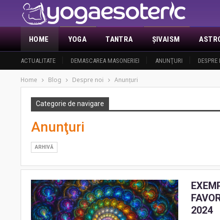
HOME
YOGA
TANTRA
ŞIVAISM
ASTR
ACTUALITATE
DEMASCAREA MASONERIEI
ANUNŢURI
DESPRE 
Home
Blog
Despre noi
Anunţuri
Categorie de navigare
Anunţuri
ARHIVĂ
EXEMP
FAVOR
2024