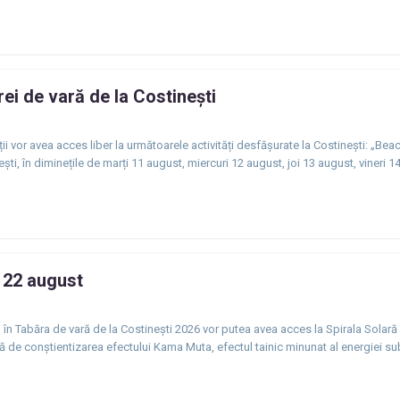
rei de vară de la Costinești
ii vor avea acces liber la următoarele activități desfășurate la Costinești: „Be
ti, în diminețile de marți 11 august, miercuri 12 august, joi 13 august, vineri 1
i 22 august
iși în Tabăra de vară de la Costinești 2026 vor putea avea acces la Spirala Solar
tă de conștientizarea efectului Kama Muta, efectul tainic minunat al energiei sub