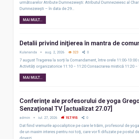
următoarelor Atribute Dumnezeiești: Atributul Dumnezeiesc al Char
Dumnezeiești – în data de 29…
MAI MULT...
Detalii privind iniţierea în mantra de comu
Kulananda
aug. 2, 2026
323
0
7 august Tragerea la sorți la Comandament, între orele 11:00-13:00 și
Activități organizatorice 11:10 − 11:20 Consacrarea mistică 11:20 − 
MAI MULT...
Conferinţe ale profesorului de yoga Greg
Senzaţional TV [actualizat 27.07]
admin
iul. 27, 2026
157.915
0
Dat fiind vremurile apocaliptice pe care le trăim, profesorul de yog
de un maxim interes pentru noi toţi, care vor fi difuzate pe postul d
dovezi…