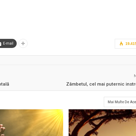
E-mail
19.41
otală
Zâmbetul, cel mai puternic instr
Mai Multe De Ace