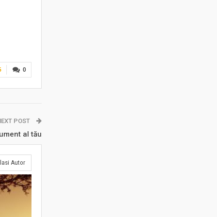
5
0
NEXT POST
ument al tău
lasi Autor