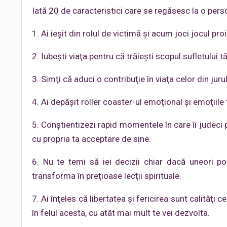
Iată 20 de caracteristici care se regăsesc la o per
1. Ai ieşit din rolul de victimă şi acum joci jocul proi
2. Iubeşti viaţa pentru că trăiești scopul sufletului t
3. Simţi că aduci o contribuţie în viaţa celor din jurul
4. Ai depăşit roller coaster-ul emoţional şi emoţiil
5. Conştientizezi rapid momentele în care îi judeci pe
cu propria ta acceptare de sine.
6. Nu te temi să iei decizii chiar dacă uneori po
transforma în preţioase lecţii spirituale.
7. Ai înţeles că libertatea şi fericirea sunt calităţi c
în felul acesta, cu atât mai mult te vei dezvolta.