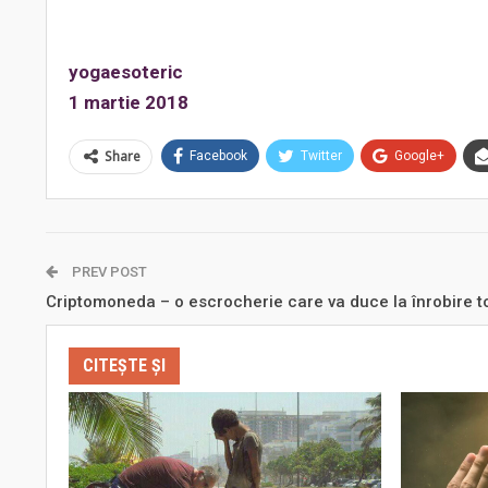
yogaesoteric
1 martie 2018
Share
Facebook
Twitter
Google+
PREV POST
Criptomoneda – o escrocherie care va duce la înrobire t
CITEȘTE ȘI