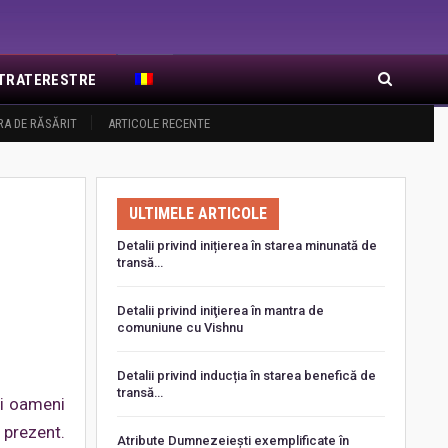
EXTRATERESTRE
RA DE RĂSĂRIT
ARTICOLE RECENTE
ULTIMELE ARTICOLE
Detalii privind inițierea în starea minunată de
transă…
Detalii privind iniţierea în mantra de
comuniune cu Vishnu
Detalii privind inducția în starea benefică de
transă…
ti oameni
l prezent.
Atribute Dumnezeiești exemplificate în