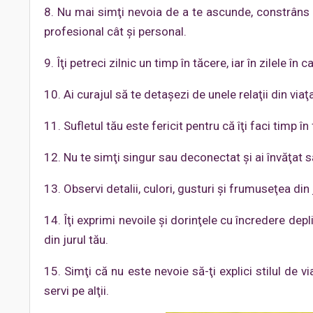
8. Nu mai simţi nevoia de a te ascunde, constrâns f
profesional cât şi personal.
9. Îţi petreci zilnic un timp în tăcere, iar în zilele în
10. Ai curajul să te detaşezi de unele relaţii din via
11. Sufletul tău este fericit pentru că îţi faci timp în
12. Nu te simţi singur sau deconectat şi ai învăţat s
13. Observi detalii, culori, gusturi şi frumuseţea din 
14. Îţi exprimi nevoile şi dorinţele cu încredere dep
din jurul tău.
15. Simţi că nu este nevoie să-ţi explici stilul de 
servi pe alţii.