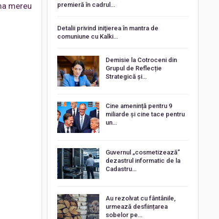
premieră în cadrul…
rma mereu
Detalii privind iniţierea în mantra de
comuniune cu Kalki…
Demisie la Cotroceni din
Grupul de Reflecție
Strategică și…
Cine amenință pentru 9
miliarde și cine tace pentru
un…
Guvernul „cosmetizează”
dezastrul informatic de la
Cadastru…
Au rezolvat cu fântânile,
urmează desființarea
sobelor pe…