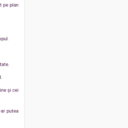
t pe plan
opul.
tate.
l.
ine şi cei
-ar putea