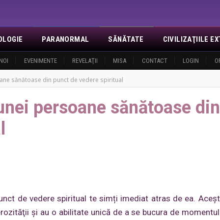
OLOGIE
PARANORMAL
SĂNĂTATE
CIVILIZAŢIILE 
NOI
EVENIMENTE
REVELAŢII
MISA
CONTACT
LOGIN
O
oane sănătoase din punct de vedere spiritual
 unei persoane sănătoase din
l
nct de vedere spiritual te simți imediat atras de ea. Aceş
 generozităţii şi au o abilitate unică de a se bucura de momentu