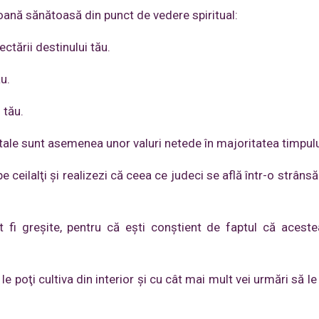
soană sănătoasă din punct de vedere spiritual:
ectării destinului tău.
ău.
 tău.
e tale sunt asemenea unor valuri netede în majoritatea timpulu
 ceilalţi şi realizezi că ceea ce judeci se află într-o strâns
t fi greşite, pentru că eşti conştient de faptul că acest
e le poţi cultiva din interior şi cu cât mai mult vei urmări să le