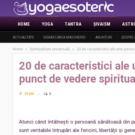
HOME
YOGA
TANTRA
ŞIVAISM
ASTR
ACTUALITATE
DEMASCAREA MASONERIEI
ANUNŢURI
DESPRE 
Home
Spiritualitate universală
20 de caracteristici ale unei pers
20 de caracteristici ale
punct de vedere spiritua
19.415
0
Atunci când întâlneşti o persoană sănătoasă din pu
sunt veritabile întrupări ale fericirii, libertăţii şi