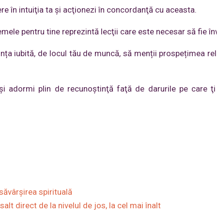
re în intuiţia ta şi acţionezi în concordanţă cu aceasta.
emele pentru tine reprezintă lecţii care este necesar să fie în
iința iubită, de locul tău de muncă, să menții prospețimea rel
şi adormi plin de recunoştinţă faţă de darurile pe care ţi
săvârşirea spirituală
alt direct de la nivelul de jos, la cel mai înalt