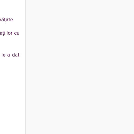
văţate.
ațiilor cu
 le-a dat