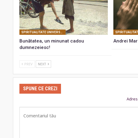
SPIRITUALITATE UNIVERSALĂ
Bunătatea, un minunat cadou
Andrei Marg
dumnezeiesc!
PREV
NEXT
SPUNE CE CREZI
Adresa