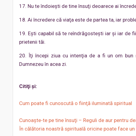
17. Nu te îndoieşti de tine însuţi deoarece ai încrede
18. Ai încredere că viaţa este de partea ta, iar probl
19. Eşti capabil să te reîndrăgostești iar şi iar de f
prietenii tăi.
20. Îţi începi ziua cu intenţia de a fi un om bun 
Dumnezeu în acea zi.
Citiţi şi:
Cum poate fi cunoscută o fiinţă iluminată spiritual
Cunoaşte-te pe tine însuţi – Reguli de aur pentru de
În călătoria noastră spirituală oricine poate face un s