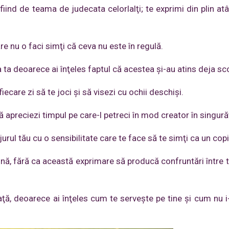
iind de teama de judecata celorlalţi; te exprimi din plin atâ
 care nu o faci simţi că ceva nu este în regulă.
ţa ta deoarece ai înţeles faptul că acestea şi-au atins deja sc
 fiecare zi să te joci şi să visezi cu ochii deschişi.
ă apreciezi timpul pe care-l petreci în mod creator în singură
jurul tău cu o sensibilitate care te face să te simţi ca un copi
lină, fără ca această exprimare să producă confruntări între t
viaţă, deoarece ai înţeles cum te serveşte pe tine şi cum nu i