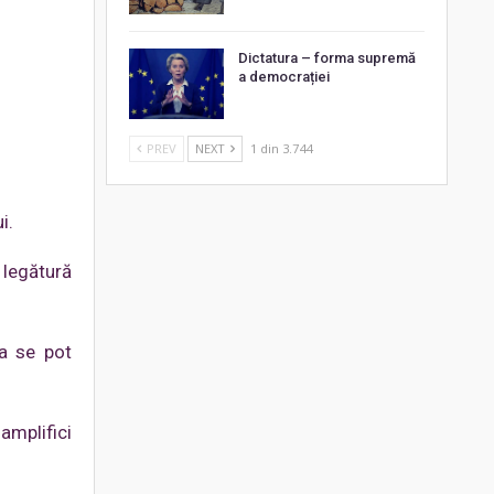
Dictatura – forma supremă
a democrației
PREV
NEXT
1 din 3.744
i.
ă legătură
ea se pot
 amplifici