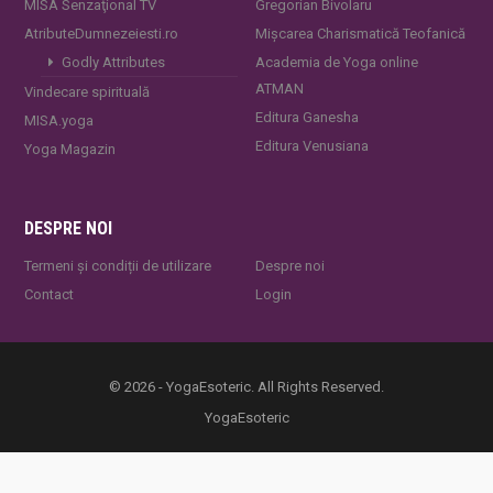
MISA Senzaţional TV
Gregorian Bivolaru
AtributeDumnezeiesti.ro
Mișcarea Charismatică Teofanică
Godly Attributes
Academia de Yoga online
ATMAN
Vindecare spirituală
Editura Ganesha
MISA.yoga
Editura Venusiana
Yoga Magazin
DESPRE NOI
Termeni și condiții de utilizare
Despre noi
Contact
Login
© 2026 - YogaEsoteric. All Rights Reserved.
YogaEsoteric