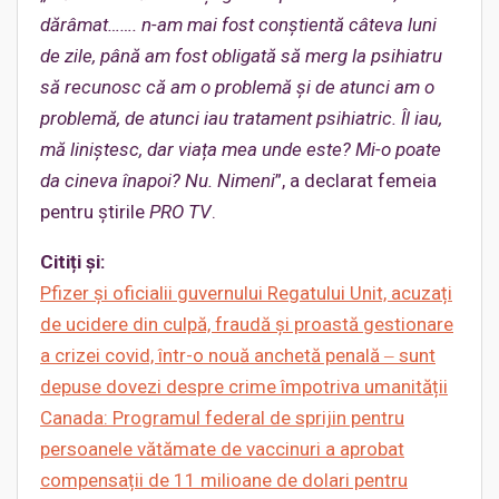
dărâmat……. n-am mai fost conștientă câteva luni
de zile, până am fost obligată să merg la psihiatru
să recunosc că am o problemă și de atunci am o
problemă, de atunci iau tratament psihiatric.
Îl iau,
mă liniștesc, dar viața mea unde este? Mi-o poate
da cineva înapoi? Nu. Nimeni
”, a declarat femeia
pentru știrile
PRO TV
.
Citiți și:
Pfizer și oficialii guvernului Regatului Unit, acuzați
de ucidere din culpă, fraudă și proastă gestionare
a crizei covid, într-o nouă anchetă penală ‒ sunt
depuse dovezi despre crime împotriva umanității
Canada: Programul federal de sprijin pentru
persoanele vătămate de
vaccinuri a aprobat
compensații de 11 milioane de dolari pentru