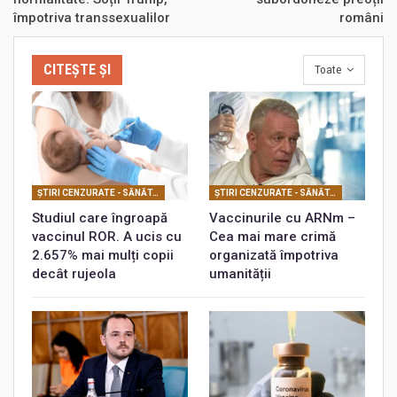
împotriva transsexualilor
români
CITEȘTE ȘI
Toate
ŞTIRI CENZURATE - SĂNĂTATE
ŞTIRI CENZURATE - SĂNĂTATE
Studiul care îngroapă
Vaccinurile cu ARNm –
vaccinul ROR. A ucis cu
Cea mai mare crimă
2.657% mai mulți copii
organizată împotriva
decât rujeola
umanității