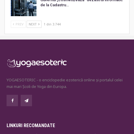
de la Cadastru…
PREV
NEXT
1 din 3.744
YOGAESOTERIC - o enciclopedie ezoterică online și portalul celei
mai mari Școli de Yoga din Europa.
LINKURI RECOMANDATE