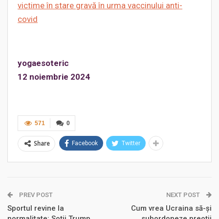
victime în stare gravă în urma vaccinului anti-
covid
yogaesoteric
12 noiembrie 2024
571
0
Share
Facebook
Twitter
PREV POST
NEXT POST
Sportul revine la
Cum vrea Ucraina să-și
normalitate: Soții Trump,
subordoneze preoții