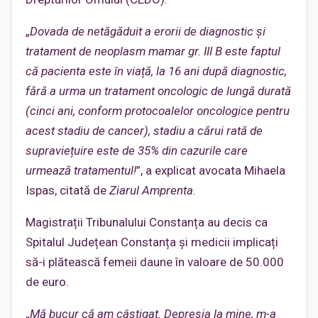
„
Dovada de netăgăduit a erorii de diagnostic și
tratament de neoplasm mamar gr. III B este faptul
că pacienta e
ste în viață, la 16 ani după diagnostic,
fără a urma un tratament oncologic de lungă durată
(cinci ani, conform protocoalelor oncologice pentru
acest stadiu de cancer), stadiu a cărui rată de
supraviețuire este de 35% din cazurile care
urmează tratamentul!
”, a explicat avocata Mihaela
Ispas, citată de
Ziarul Amprenta
.
Magistrații Tribunalului Constanța au decis ca
Spitalul Județean Constanța și medicii implicați
să-i plătească femeii daune în valoare de 50.000
de euro.
„
Mă bucur că am câștigat.
Depresia la mine, m-a