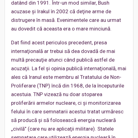
datând din 1991. Într-un mod similar, Bush
acuzase şi Irakul în 2002 că deţine arme de
distrugere în masă. Evenimentele care au urmat
au dovedit că aceasta era o mare minciună.
Dat fiind acest periculos precedent, presa
internaţională ar trebui să dea dovadă de mai
multă precauţie atunci când publică astfel de
acuzaţii. La fel şi opinia publică internaţională, mai
ales că Iranul este membru al Tratatului de Non-
Proliferare (TNP) încă din 1968, de la începuturile
acestuia. TNP vizează nu doar stoparea
proliferării armelor nucleare, ci şi monitorizarea
felului în care semnatarii acestui tratat urmăresc
să producă şi să folosească energia nucleară
„civilă” (care nu are aplicaţii militare). Statele
semnatare care utilizează energia nucleară în