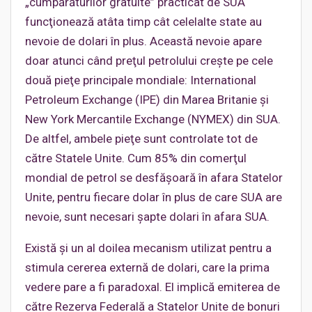
„cumpărăturilor gratuite” practicat de SUA
funcţionează atâta timp cât celelalte state au
nevoie de dolari în plus. Această nevoie apare
doar atunci când preţul petrolului creşte pe cele
două pieţe principale mondiale: International
Petroleum Exchange (IPE) din Marea Britanie şi
New York Mercantile Exchange (NYMEX) din SUA.
De altfel, ambele pieţe sunt controlate tot de
către Statele Unite. Cum 85% din comerţul
mondial de petrol se desfăşoară în afara Statelor
Unite, pentru fiecare dolar în plus de care SUA are
nevoie, sunt necesari şapte dolari în afara SUA.
Există şi un al doilea mecanism utilizat pentru a
stimula cererea externă de dolari, care la prima
vedere pare a fi paradoxal. El implică emiterea de
către Rezerva Federală a Statelor Unite de bonuri