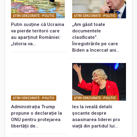
ŞTIRI CENZURATE - POLITIC
ŞTIRI CENZURATE - POLITIC
Putin susține că Ucraina
„Am găsit toate
va pierde teritorii care
documentele
au aparținut României:
clasificate”.
„Istoria va…
Înregistrările pe care
Biden a încercat ani…
ŞTIRI CENZURATE - POLITIC
ŞTIRI CENZURATE - POLITIC
Administrația Trump
Ies la iveală detalii
propune o declarație la
șocante despre
ONU pentru protejarea
asasinarea liderei pro
libertății de…
viață din partidul lui…