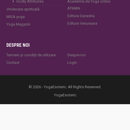
Godly Attributes
Academia de Yoga online
ATMAN
Vindecare spirituală
Editura Ganesha
MISA.yoga
Editura Venusiana
Yoga Magazin
DESPRE NOI
Termeni și condiții de utilizare
Despre noi
Contact
Login
© 2026 - YogaEsoteric. All Rights Reserved.
YogaEsoteric