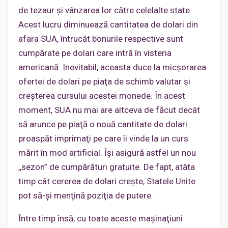
de tezaur şi vânzarea lor către celelalte state.
Acest lucru diminuează cantitatea de dolari din
afara SUA, întrucât bonurile respective sunt
cumpărate pe dolari care intră în visteria
americană. Inevitabil, aceasta duce la micşorarea
ofertei de dolari pe piaţa de schimb valutar şi
creşterea cursului acestei monede. În acest
moment, SUA nu mai are altceva de făcut decât
să arunce pe piaţă o nouă cantitate de dolari
proaspăt imprimaţi pe care îi vinde la un curs
mărit în mod artificial. Îşi asigură astfel un nou
,,sezon” de cumpărături gratuite. De fapt, atâta
timp cât cererea de dolari creşte, Statele Unite
pot să-şi menţină poziţia de putere.
Între timp însă, cu toate aceste maşinaţiuni