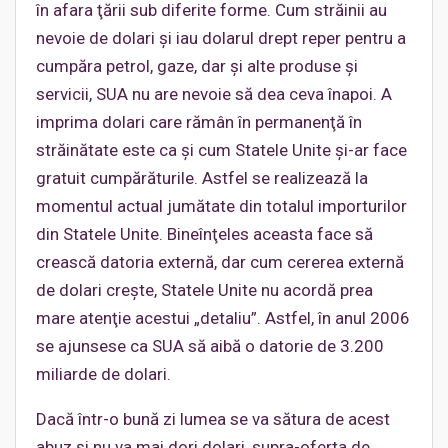
în afara ţării sub diferite forme. Cum străinii au
nevoie de dolari şi iau dolarul drept reper pentru a
cumpăra petrol, gaze, dar şi alte produse şi
servicii, SUA nu are nevoie să dea ceva înapoi. A
imprima dolari care rămân în permanenţă în
străinătate este ca şi cum Statele Unite şi-ar face
gratuit cumpărăturile. Astfel se realizează la
momentul actual jumătate din totalul importurilor
din Statele Unite. Bineînţeles aceasta face să
crească datoria externă, dar cum cererea externă
de dolari creşte, Statele Unite nu acordă prea
mare atenţie acestui „detaliu”. Astfel, în anul 2006
se ajunsese ca SUA să aibă o datorie de 3.200
miliarde de dolari.
Dacă într-o bună zi lumea se va sătura de acest
abuz şi nu va mai dori dolari, supra-oferta de