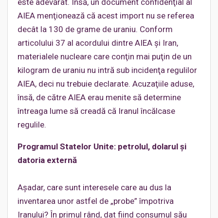
este adevărat. Însă, un document confidenţial al
AIEA menţionează că acest import nu se referea
decât la 130 de grame de uraniu. Conform
articolului 37 al acordului dintre AIEA şi Iran,
materialele nucleare care conţin mai puţin de un
kilogram de uraniu nu intră sub incidenţa regulilor
AIEA, deci nu trebuie declarate. Acuzaţiile aduse,
însă, de către AIEA erau menite să determine
întreaga lume să creadă că Iranul încălcase
regulile.
Programul Statelor Unite: petrolul, dolarul şi
datoria externă
Aşadar, care sunt interesele care au dus la
inventarea unor astfel de „probe” împotriva
Iranului? În primul rând, dat fiind consumul său