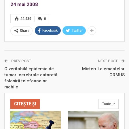
24 mai 2008
44.439
0
Share
Facebook
Twitter
PREV POST
NEXT POST
O veritabilă epidemie de
Misterul elementelor
tumori cerebrale datorată
ORMUS
folosirii telefoanelor
mobile
CITEȘTE ȘI
Toate