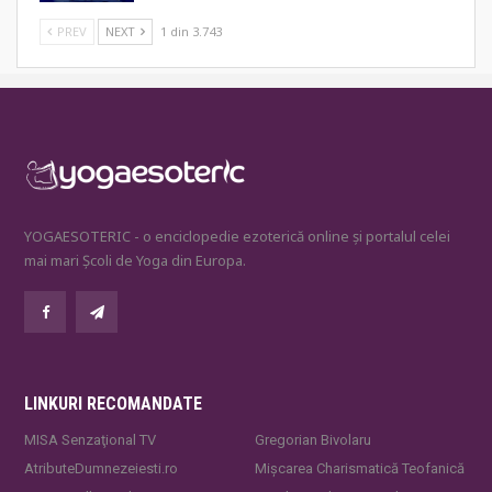
PREV
NEXT
1 din 3.743
YOGAESOTERIC - o enciclopedie ezoterică online și portalul celei
mai mari Școli de Yoga din Europa.
LINKURI RECOMANDATE
MISA Senzaţional TV
Gregorian Bivolaru
AtributeDumnezeiesti.ro
Mișcarea Charismatică Teofanică