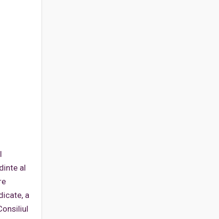
l
dinte al
re
dicate, a
Consiliul