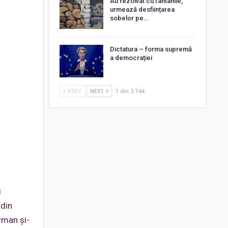
Au rezolvat cu fântânile,
urmează desființarea
sobelor pe…
Dictatura – forma supremă
a democrației
PREV
NEXT
1 din 3.744
i
 din
rman și-