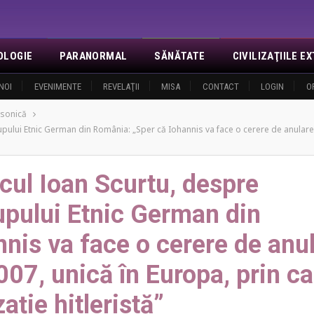
OLOGIE
PARANORMAL
SĂNĂTATE
CIVILIZAŢIILE 
NOI
EVENIMENTE
REVELAŢII
MISA
CONTACT
LOGIN
O
sonică
upului Etnic German din România: „Sper că Iohannis va face o cerere de anulare a
icul Ioan Scurtu, despre
upului Etnic German din
nis va face o cerere de anu
007, unică în Europa, prin ca
ație hitleristă”