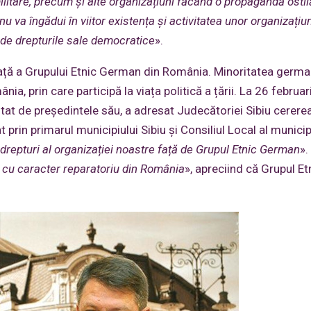
militare, precum și alte org
anizațiuni făcând o propagandă ostil
nu va îngădui în viitor existența și activitatea unor organizațiu
 de drepturile sale democratice
».
față a Grupului Etnic German din România. Minoritatea germa
, prin care participă la viața politică a țării. La 26 februa
at de președintele său, a adresat Judecătoriei Sibiu cerere
 prin primarul municipiului Sibiu și Consiliul Local al municip
 drepturi al organizației noastre față de Grupul Etnic German
».
a cu caracter reparatoriu din România
», apreciind că Grupul Et