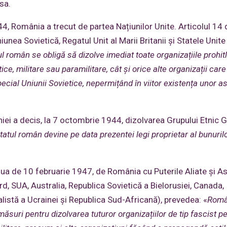
 sa.
, România a trecut de partea Națiunilor Unite. Articolul 14 
ea Sovietică, Regatul Unit al Marii Britanii și Statele Unite
 român se obligă să dizolve imediat toate organizațiile prohitl
tice, militare sau paramilitare, cât și orice alte organizații care
ecial Uniunii Sovietice, nepermițând în viitor existența unor as
i a decis, la 7 octombrie 1944, dizolvarea Grupului Etnic 
tatul român devine pe data prezentei legi proprietar al bunuril
 ziua de 10 februarie 1947, de România cu Puterile Aliate și A
ord, SUA, Australia, Republica Sovietică a Bielorusiei, Canada,
listă a Ucrainei și Republica Sud-Africană), prevedea: «
Româ
ăsuri pentru dizolvarea tuturor organizațiilor de tip fascist p