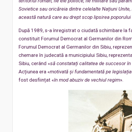
teritoriul român, fie ele politice, fie militare sau para
Sovietice sau oricăreia dintre celelalte Națiuni Unite, 
această natură care au drept scop lipsirea poporului
După 1989, s-a înregistrat o ciudată schimbare la 
constituit Forumul Democrat al Germanilor din România
Forumul Democrat al Germanilor din Sibiu, reprezent
chemare în judecată a municipiului Sibiu, reprezentat
Sibiu, cerând «
să constatați calitatea de succesor în
Acțiunea era «
motivată și fundamentată pe legislați
fost desființat «
în mod abuziv de vechiul regim
».