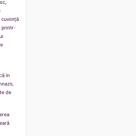
sc,
i
 cuviință
printr-
ui
te
că în
mnazii,
cte de
ierea
ceară