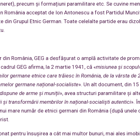
tineret), precum și formațiuni paramilitare etc. Se cuvine me
c din România acceptat de Ion Antonescu a fost Partidul Munc
 din Grupul Etnic German. Toate celelalte partide erau dizo
tu.
r din România, GEG a desfășurat o amplă activitate de prom
n cadrul GEG afirma, la 2 martie 1941, că «
misiunea și scopul
eilor germane etnice care trăiesc în România, de la vârsta de 2
mamelor germane național-socialiste
». Un alt document, din 15
dispune de arme și muniții
», avea structuri paramilitare și alt
i și
transformării
membrilor în național-socialiști autentici
». Î
 unui mare număr de etnici germani din România (după unele c
rist.
t pentru însușirea a cât mai multor bunuri, mai ales imobil