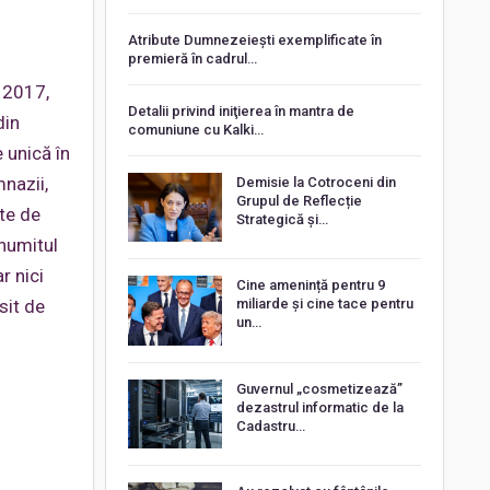
Atribute Dumnezeiești exemplificate în
premieră în cadrul…
n 2017,
Detalii privind iniţierea în mantra de
din
comuniune cu Kalki…
 unică în
mnazii,
Demisie la Cotroceni din
Grupul de Reflecție
cte de
Strategică și…
numitul
r nici
Cine amenință pentru 9
sit de
miliarde și cine tace pentru
un…
Guvernul „cosmetizează”
dezastrul informatic de la
Cadastru…