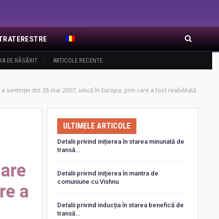
EXTRATERESTRE
RA DE RĂSĂRIT
ARTICOLE RECENTE
 sentinței din 28 mai 2007, unică în Europa, prin care a fost reabilitată
ULTIMELE ARTICOLE
Detalii privind inițierea în starea minunată de
transă…
lare
Detalii privind iniţierea în mantra de
comuniune cu Vishnu
re a
Detalii privind inducția în starea benefică de
transă…