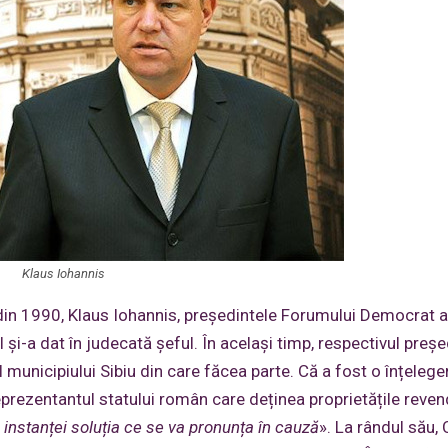
Klaus Iohannis
 din 1990, Klaus Iohannis, președintele Forumului Democrat a
și-a dat în judecată șeful. În același timp, respectivul preșe
l municipiului Sibiu din care făcea parte. Că a fost o înțelege
 reprezentantul statului român care deținea proprietățile reven
 instanței soluția ce se va pronunța în cauză
». La rândul său, 