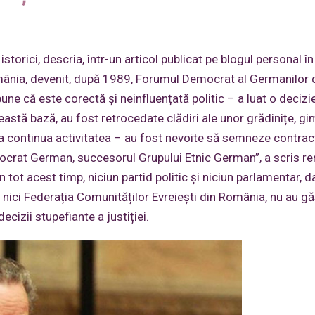
istorici, descria, într-un articol publicat pe blogul personal î
mânia, devenit, după 1989, Forumul Democrat al Germanilor 
e că este corectă și neinfluențată politic – a luat o decizie
ceastă bază, au fost retrocedate clădiri ale unor grădinițe, gi
putea continua activitatea – au fost nevoite să semneze contra
ocrat German, succesorul Grupului Etnic German”, a scris re
n tot acest timp, niciun partid politic și niciun parlamentar, da
i nici Federația Comunităților Evreiești din România, nu au gă
cizii stupefiante a justiției.