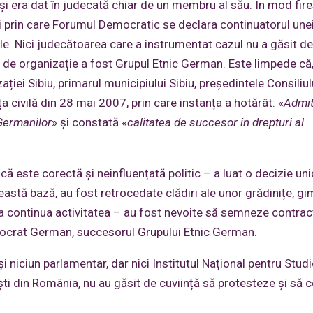
deși era dat în judecată chiar de un membru al său. În mod fire
ii prin care Forumul Democratic se declara continuatorul une
nale. Nici judecătoarea care a instrumentat cazul nu a găsit de
 de organizație a fost Grupul Etnic German. Este limpede că, 
ației Sibiu, primarul municipiului Sibiu, președintele Consiliul
 civilă din 28 mai 2007, prin care instanța a hotărât: «
Admi
Germanilor
» și constată «
calitatea de succesor în drepturi al
ă este corectă și neinfluențată politic – a luat o decizie uni
ceastă bază, au fost retrocedate clădiri ale unor grădinițe, gi
putea continua activitatea – au fost nevoite să semneze contra
mocrat German, succesorul Grupului Etnic German.
și niciun parlamentar, dar nici Institutul Național pentru Stud
ști din România, nu au găsit de cuviință să protesteze și să 