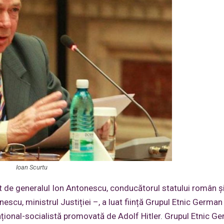
Ioan Scurtu
 de generalul Ion Antonescu, conducătorul statului român ș
nescu, ministrul Justiției –, a luat ființă Grupul Etnic German
țional-socialistă promovată de Adolf Hitler. Grupul Etnic Ge