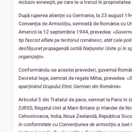
inclusiv evreiești, pe care le-a trecut în proprietatea
După ruperea alianței cu Germania, la 23 august 1944
Convenția de Armistițiu, semnată de România cu Uniun
Americii la 12 septembrie 1944, prevedea: «
Guvernul
tip fasci
st aflate pe teritoriul românesc, atât cele poli
desfășurat propagandă ostilă Națiunilor Unite și în sp
organizații
».
Conformându-se acestei prevederi, guvernul Românie
Decretul-lege, semnat de regele Mihai, prevedea: «
S
aparținând Grupului Etnic German din România
».
Articolul 5 din Tratatul de pace, semnat la Paris în
(URSS, Regatul Unit al Marii Britanii și Irlandei de N
Cehoslovacia, India, Noua Zeelandă, Republica Socia
în conformitate cu Convențiunea de armistițiu a luat m