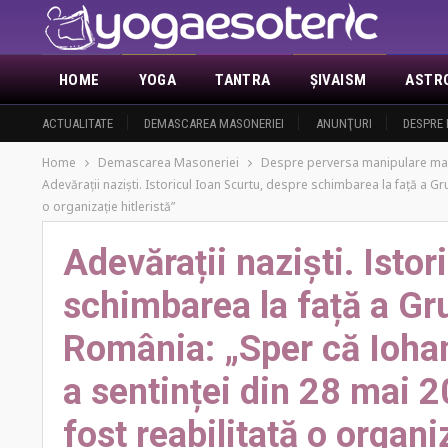
HOME
YOGA
TANTRA
ŞIVAISM
ASTR
ACTUALITATE
DEMASCAREA MASONERIEI
ANUNŢURI
DESPRE 
Home
Demascarea Masoneriei
Despre perversa manipulare ma
Adevărații naziști. Istoricul Ioan Scurtu, despre schimbarea la față a Gr
o organizație hitleristă”
Adevărații naziști. Istor
schimbarea la față a Gr
România: „Sper că Iohan
a sentinței din 28 mai 2
fost reabilitată o organiz