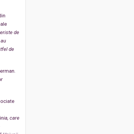
din
 ale
eriste de
 au
tfel de
German.
or
sociate
nia, care
e