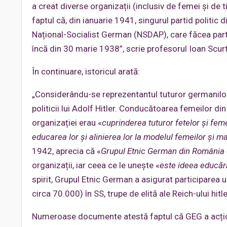
a creat diverse organizații (inclusiv de femei și de 
faptul că, din ianuarie 1941, singurul partid politi
Național-Socialist German (NSDAP), care făcea parte
încă din 30 marie 1938”, scrie profesorul Ioan Scur
În continuare, istoricul arată:
„Considerându-se reprezentantul tuturor germanilo
politicii lui Adolf Hitler. Conducătoarea femeilor di
organizației erau «
cuprinderea tuturor fetelor și fem
educarea lor și alinierea lor la modelul femeilor și 
1942, aprecia că «
Grupul Etnic German din România 
organizații, iar ceea ce le unește «
este ideea educări
spirit, Grupul Etnic German a asigurat participarea
circa 70.000) în SS, trupe de elită ale Reich-ului hitle
Numeroase documente atestă faptul că GEG a acționa