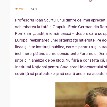
940
0
Profesorul Ioan Scurtu, unul dintre cei mai apreciați 
schimbarea la față a Grupului Etnic German din Ro
România. „Justiția românească – despre care se spun
Europa: reabilitarea unei organizații hitleriste. Pe a
licee și alte instituții publice, care – pentru a-și 
închiriere, plătind sume consistente Forumului Dem
istoric în analiza de pe blog. Nu fără a constata că, î
Institutul Național pentru Studierea Holocaustului ș
cuviință să protesteze și să ceară anularea acestei de