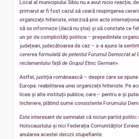
Local al municipiului Sibiu nu a avut nicio reacție, 
primarul ar fi fost cazul să ceară respingerea cerer
organizații hitleriste, interzisă prin acte internațio
să se informeze (dacă nu știa) și să constate ce fel
un șir de complicități politice – președintele organiz
județean, judecătoarea de caz – s-a ajuns la sentința
cererea formulată de petentul Forumul Democrat al 
reclamantului față de Grupul Etnic German
».
Astfel, justiția românească – despre care se spune c
Europa: reabilitarea unei organizații hitleriste. Pe a
licee și alte instituții publice, care – pentru a-și 
închiriere, plătind sume consistente Forumului De
Este interesant de semnalat că niciun partid politic 
Holocaustului și nici Federația Comunităților Evreie
anularea acestei decizii stupefiante.