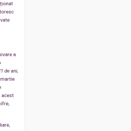
nționat
itoresc
lvate
ovare a
»
1 de ani,
 martie
e
n acest
ifre,
iare,