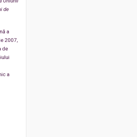
ă Uniunii
ni de
nă a
rie 2007,
a de
iului
nic a