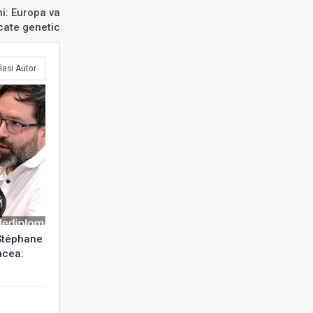
ni: Europa va
cate genetic
lasi Autor
 Stéphane
ncea: