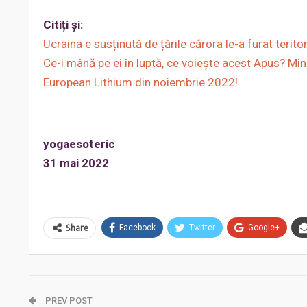
Citiți și:
Ucraina e susținută de țările cărora le-a furat terit
Ce-i mână pe ei în luptă, ce voiește acest Apus? Mine
European Lithium din noiembrie 2022!
yogaesoteric
31 mai 2022
Share
Facebook
Twitter
Google+
PREV POST