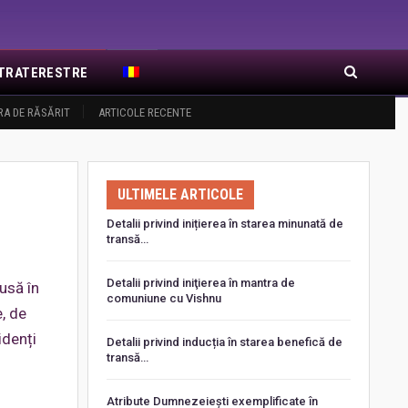
EXTRATERESTRE
RA DE RĂSĂRIT
ARTICOLE RECENTE
ULTIMELE ARTICOLE
Detalii privind inițierea în starea minunată de
transă…
Detalii privind iniţierea în mantra de
usă în
comuniune cu Vishnu
, de
idenți
Detalii privind inducția în starea benefică de
transă…
Atribute Dumnezeiești exemplificate în