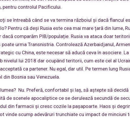
 pentru controlul Pacificului.
i se întreabă când se va termina războiul și dacă flancul es
lo? Pentru că deși Rusia este cea mai mare țară din lume, R
r dacă comparăm PIB/populație. Rusia va ataca doar teritorii 
 poate urma Transnistria. Controlează Azerbaidjanul, Armen
trategic cu China, este necesar să aducă ceva în asociere. La 
b nivelul lui 2018 dar ocupând teritorii, cum este cel al Ucrai
acceptată ca partener. Nu egal, dar util. Pe termen lung Rusi
ol din Bosnia sau Venezuela.
lumea? Nu. Preferă, confortabil și laș, să aștepte să decidă a
țită de scenele apocaliptice ce se derulează secundă de sec
e iodul din farmacii și cresc cozile la pașapoarte. Haos și degr
 pot vinde scump adevăruri trunchiate cu impact de minciuni t