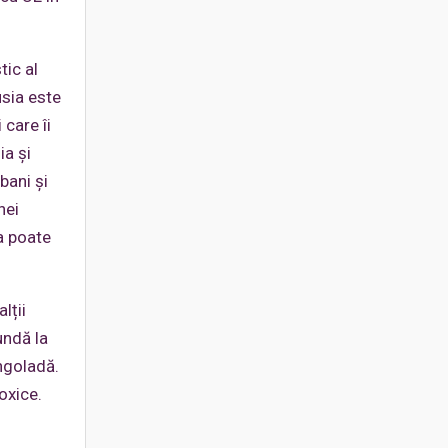
tic al
usia este
care îi
ia și
bani și
nei
a poate
lții
undă la
ingoladă.
oxice.