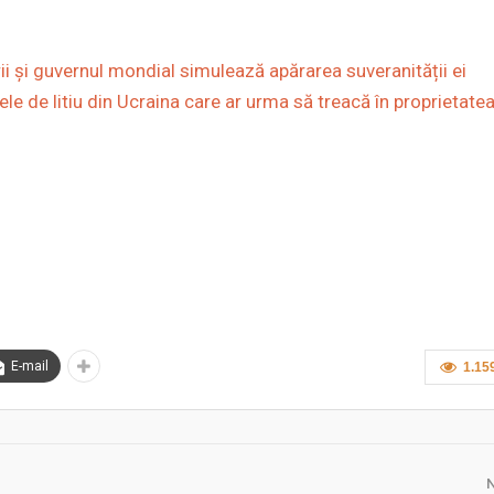
orii și guvernul mondial simulează apărarea suveranității ei
le de litiu din Ucraina care ar urma să treacă în proprietate
E-mail
1.15