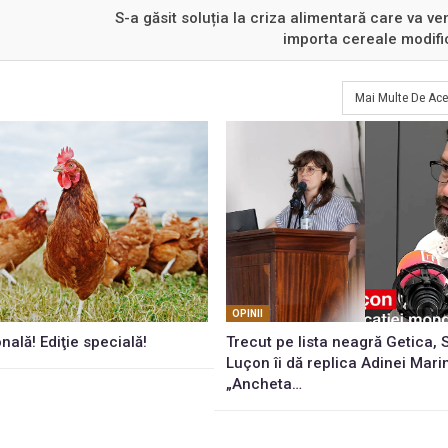
S-a găsit soluția la criza alimentară care va ve
importa cereale modifi
Mai Multe De Ace
OPINII
onală! Ediţie specială!
Trecut pe lista neagră Getica,
Luçon îi dă replica Adinei Mari
„Ancheta…