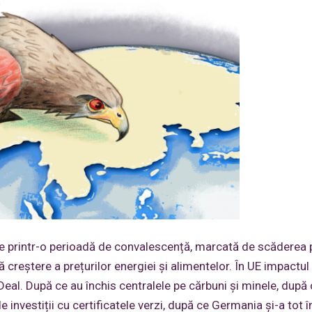
 printr-o perioadă de convalescență, marcată de scăderea p
 creștere a prețurilor energiei și alimentelor. În UE impactul
eal. După ce au închis centralele pe cărbuni și minele, după
 investiții cu certificatele verzi, după ce Germania și-a tot î