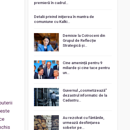
premieră în cadrul…
Detalii privind iniţierea în mantra de
comuniune cu Kalki…
Demisie la Cotroceni din
Grupul de Reflecție
Strategică și…
Cine amenință pentru 9
miliarde și cine tace pentru
un…
Guvernul „cosmetizează”
dezastrul informatic de la
Cadastru…
uterii
 este
Au rezolvat cu fântânile,
 ce
urmează desființarea
nchis
sobelor pe…