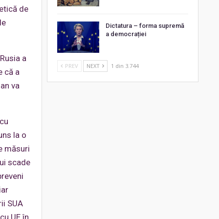
etică de
le
Dictatura – forma supremă
a democrației
 Rusia a
PREV
NEXT
1 din 3.744
e că a
ian va
 cu
uns la o
de măsuri
lui scade
preveni
iar
rii SUA
 cu UE în