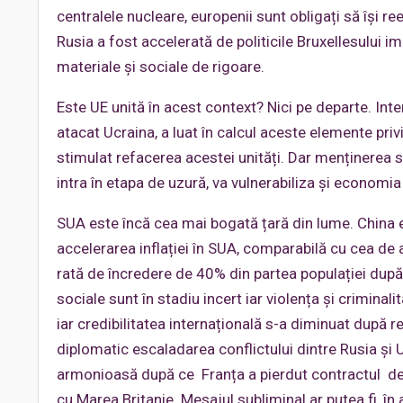
centralele nucleare, europenii sunt obligați să își 
Rusia a fost accelerată de politicile Bruxellesului
materiale și sociale de rigoare.
Este UE unită în acest context? Nici pe departe. Int
atacat Ucraina, a luat în calcul aceste elemente priv
stimulat refacerea acestei unități. Dar menținerea s
intra în etapa de uzură, va vulnerabiliza și economia
SUA este încă cea mai bogată țară din lume. China e
accelerarea inflației în SUA, comparabilă cu cea de
rată de încredere de 40% din partea populației după
sociale sunt în stadiu incert iar violența și crimin
iar credibilitatea internațională s-a diminuat după 
diplomatic escaladarea conflictului dintre Rusia și 
armonioasă după ce Franța a pierdut contractul de 
cu Marea Britanie. Mesajul subliminal ar putea fi, în