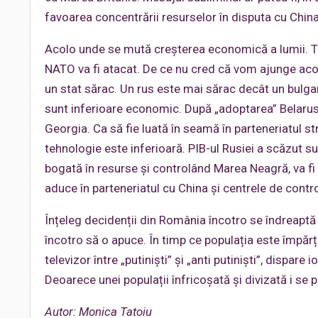
favoarea concentrării resurselor în disputa cu China,
Acolo unde se mută creșterea economică a lumii. Toț
NATO va fi atacat. De ce nu cred că vom ajunge aco
un stat sărac. Un rus este mai sărac decât un bulga
sunt inferioare economic. După „adoptarea” Belarus
Georgia. Ca să fie luată în seamă în parteneriatul s
tehnologie este inferioară. PIB-ul Rusiei a scăzut su
bogată în resurse și controlând Marea Neagră, va fi 
aduce în parteneriatul cu China și centrele de contr
Înțeleg decidenții din România încotro se îndreaptă 
încotro să o apuce. În timp ce populația este împăr
televizor între „putiniști” și „anti putiniști”, dispar
Deoarece unei populații înfricoșată și divizată i se
Autor: Monica Tatoiu