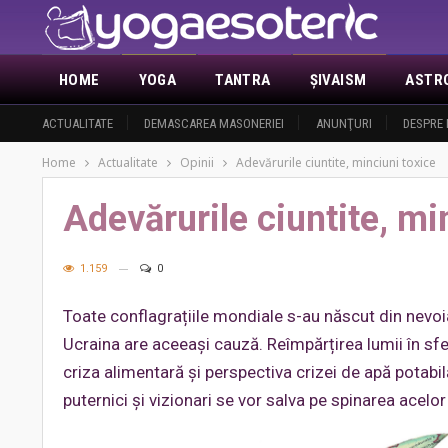
HOME
YOGA
TANTRA
ŞIVAISM
ASTR
ACTUALITATE
DEMASCAREA MASONERIEI
ANUNŢURI
DESPRE 
Home
Actualitate
Opinii
Adevărurile ciuntite, minciuni toxice
Adevărurile ciuntite, mi
1.159
0
Toate conflagrațiile mondiale s-au născut din nevoi
Ucraina are aceeași cauză. Reîmpărțirea lumii în sfe
criza alimentară și perspectiva crizei de apă potabil
puternici și vizionari se vor salva pe spinarea acelor