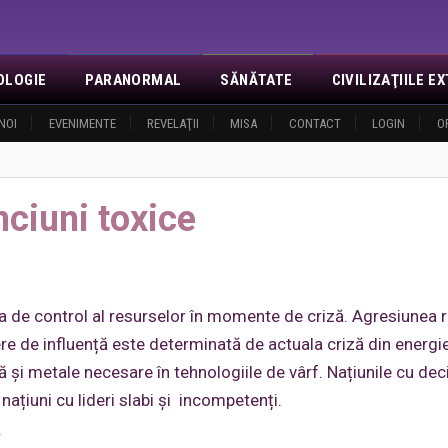
OLOGIE
PARANORMAL
SĂNĂTATE
CIVILIZAŢIILE 
NOI
EVENIMENTE
REVELAŢII
MISA
CONTACT
LOGIN
O
nciuni toxice
a de control al resurselor în momente de criză. Agresiunea r
re de influență este determinată de actuala criză din energie
ă și metale necesare în tehnologiile de vârf. Națiunile cu dec
 națiuni cu lideri slabi și incompetenți.