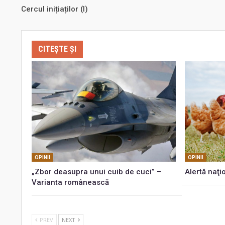
Cercul inițiaților (I)
CITEȘTE ȘI
OPINII
OPINII
„Zbor deasupra unui cuib de cuci” –
Alertă naţi
Varianta românească
PREV
NEXT