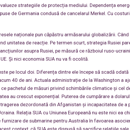
reevalueze strategiile de protecția mediului. Dependența energ
 impuse de Germania condusă de cancelarul Merkel. Cu costuri
eresele naționale pun căpăstru armăsarului globalizării. Când
ind unitatea de reacție. Pe termen scurt, strategia Rusiei par
ancțiunilor asupra Rusiei, pe măsură ce războiul ruso-ucrain
 UE. Și nici economia SUA nu va fi ocolită.
ste pe locul doi. Diferența dintre ele începe să scadă odată
 acum 40 de ani. Actuala administrație de la Washington a aj
 ce pachetul de măsuri privind schimbările climatice și cel 
alitatea au crescut exponențial. Puterea de cumpărare a dolaru
retragerea dezordonată din Afganistan și incapacitatea de a 
Ucraina. Relația SUA cu Uniunea Europeană nu este nici ea ch
furnizare de submarine pentru Australia în favoarea asocie
 acest context, că SUA este dispusă să sacrifice relațiile sale