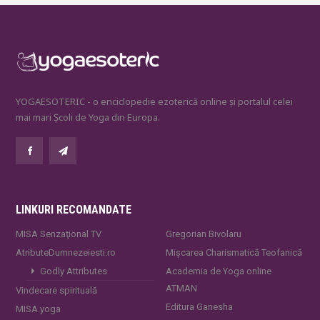
YOGAESOTERIC - o enciclopedie ezoterică online și portalul celei
mai mari Școli de Yoga din Europa.
LINKURI RECOMANDATE
MISA Senzaţional TV
Gregorian Bivolaru
AtributeDumnezeiesti.ro
Mișcarea Charismatică Teofanică
Godly Attributes
Academia de Yoga online
ATMAN
Vindecare spirituală
Editura Ganesha
MISA.yoga