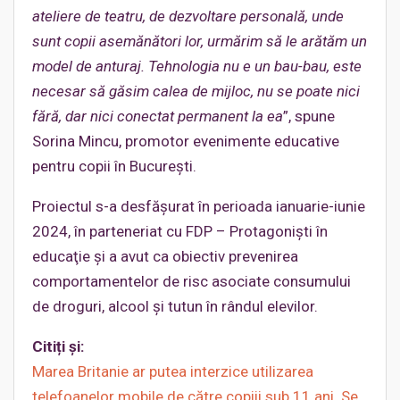
ateliere de teatru, de dezvoltare personală, unde
sunt copii asemănători lor, urmărim să le arătăm un
model de anturaj. Tehnologia nu e un bau-bau, este
necesar să găsim calea de mijloc, nu se poate nici
fără, dar nici conectat permanent la ea
”, spune
Sorina Mincu, promotor evenimente educative
pentru copii în Bucureşti.
Proiectul s-a desfăşurat în perioada ianuarie-iunie
2024, în parteneriat cu FDP – Protagonişti în
educaţie şi a avut ca obiectiv prevenirea
comportamentelor de risc asociate consumului
de droguri, alcool şi tutun în rândul elevilor.
Citiți și:
Marea Britanie ar putea interzice utilizarea
telefoanelor mobile de către copiii sub 11 ani. Se