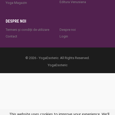
Editura Venusiana
Yoga Magazin
DESPRE NOI
Termeni și condiții de utilizare
Despre noi
Contact
Login
© 2026 - YogaEsoteric. All Rights Reserved.
YogaEsoteric
This website uses cookies to improve your experience. We'll