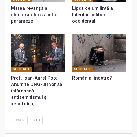
Marea revanșă a
Lipsa de umilință a
electoratului stă între
liderilor politici
paranteze
occidentali
SOCIETATE
SOCIETATE
Prof. Ioan-Aurel Pop:
România, încotro?
Anumite ONG-uri vor să
întărească
antisemitismul și
xenofobia,…
PREV
NEXT