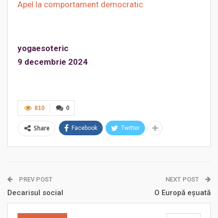
Apel la comportament democratic
yogaesoteric
9 decembrie 2024
810
0
Share
Facebook
Twitter
PREV POST
NEXT POST
Decarisul social
O Europă eșuată