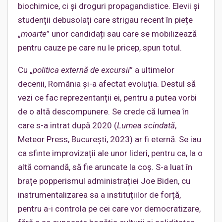
biochimice, ci și droguri propagandistice. Elevii și
studenții debusolați care strigau recent în piețe
„
moarte
” unor candidați sau care se mobilizează
pentru cauze pe care nu le pricep, spun totul.
Cu „
politica externă de excursii
” a ultimelor
decenii, România și-a afectat evoluția. Destul să
vezi ce fac reprezentanții ei, pentru a putea vorbi
de o altă descompunere. Se crede că lumea în
care s-a intrat după 2020 (
Lumea scindată
,
Meteor Press, București, 2023) ar fi eternă. Se iau
ca sfinte improvizații ale unor lideri, pentru ca, la o
altă comandă, să fie aruncate la coș. S-a luat în
brațe popperismul administrației Joe Biden, cu
instrumentalizarea sa a instituțiilor de forță,
pentru a-i controla pe cei care vor democratizare,