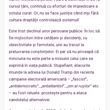
cursul țării, continuă cu eforturi de împiedicare a
votului curat. Or, nu se face justiție când inși fără
cultura dreptății controlează sistemul!
Este trist declinul unor persoane publice. În loc să
fie mijlocitori între cetățeni și decidenți, cu
obiectivitate și fermitate, unii au trecut la
prelucrarea conștiințelor. Ei par să nu priceapă că
minciuna nu este parte a misiunii celui care se
exprimă în viața publică. Stupefiant, atacurile
imunde la adresa lui Donald Trump din recenta
campanie electorală americană – „
fascist
”,
„
antidemocratic
”, „
antiatlantist
”, „
om al rușilor
” etc.
– au fost reluate prostește pentru a ataca
candidatul alternativei.