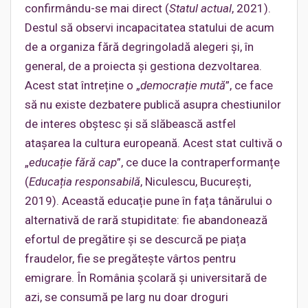
confirmându-se mai direct (
Statul actual
, 2021).
Destul să observi incapacitatea statului de acum
de a organiza fără degringoladă alegeri și, în
general, de a proiecta și gestiona dezvoltarea.
Acest stat întreține o „
democrație mută
”, ce face
să nu existe dezbatere publică asupra chestiunilor
de interes obștesc și să slăbească astfel
atașarea la cultura europeană. Acest stat cultivă o
„
educație fără cap
”, ce duce la contraperformanțe
(
Educația responsabilă
, Niculescu, București,
2019). Această educație pune în fața tânărului o
alternativă de rară stupiditate: fie abandonează
efortul de pregătire și se descurcă pe piața
fraudelor, fie se pregătește vârtos pentru
emigrare. În România școlară și universitară de
azi, se consumă pe larg nu doar droguri