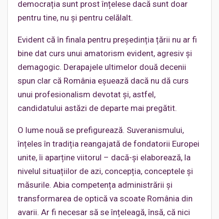
democrația sunt prost înțelese dacă sunt doar
pentru tine, nu și pentru celălalt.
Evident că în finala pentru președinția țării nu ar fi
bine dat curs unui amatorism evident, agresiv și
demagogic. Derapajele ultimelor două decenii
spun clar că România eșuează dacă nu dă curs
unui profesionalism devotat și, astfel,
candidatului astăzi de departe mai pregătit.
O lume nouă se prefigurează. Suveranismului,
înțeles în tradiția reangajată de fondatorii Europei
unite, îi aparține viitorul – dacă-și elaborează, la
nivelul situațiilor de azi, concepția, conceptele și
măsurile. Abia competența administrării și
transformarea de optică va scoate România din
avarii. Ar fi necesar să se înțeleagă, însă, că nici