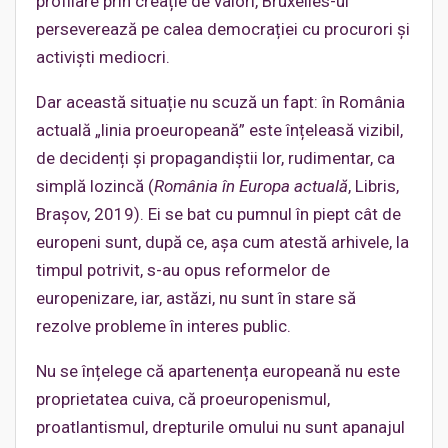
profilare prin creație de valori, Bruxelles-ul
perseverează pe calea democrației cu procurori și
activiști mediocri.
Dar această situație nu scuză un fapt: în România
actuală „linia proeuropeană” este înțeleasă vizibil,
de decidenți și propagandiștii lor, rudimentar, ca
simplă lozincă (
România în Europa actuală
, Libris,
Brașov, 2019). Ei se bat cu pumnul în piept cât de
europeni sunt, după ce, așa cum atestă arhivele, la
timpul potrivit, s-au opus reformelor de
europenizare, iar, astăzi, nu sunt în stare să
rezolve probleme în interes public.
Nu se înțelege că apartenența europeană nu este
proprietatea cuiva, că proeuropenismul,
proatlantismul, drepturile omului nu sunt apanajul