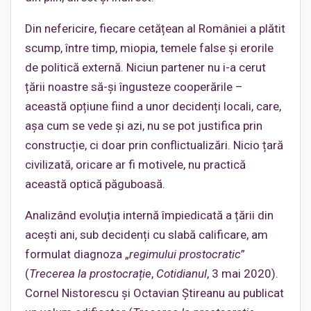
Din nefericire, fiecare cetățean al României a plătit
scump, între timp, miopia, temele false și erorile
de politică externă. Niciun partener nu i-a cerut
țării noastre să-și îngusteze cooperările –
această opțiune fiind a unor decidenți locali, care,
așa cum se vede și azi, nu se pot justifica prin
construcție, ci doar prin conflictualizări. Nicio țară
civilizată, oricare ar fi motivele, nu practică
această optică păguboasă.
Analizând evoluția internă împiedicată a țării din
acești ani, sub decidenți cu slabă calificare, am
formulat diagnoza „
regimului prostocratic
”
(
Trecerea la prostocrație
,
Cotidianul
, 3 mai 2020).
Cornel Nistorescu și Octavian Știreanu au publicat