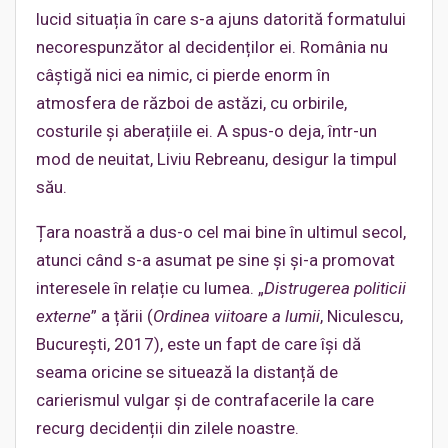
lucid situația în care s-a ajuns datorită formatului
necorespunzător al decidenților ei. România nu
câștigă nici ea nimic, ci pierde enorm în
atmosfera de război de astăzi, cu orbirile,
costurile și aberațiile ei. A spus-o deja, într-un
mod de neuitat, Liviu Rebreanu, desigur la timpul
său.
Țara noastră a dus-o cel mai bine în ultimul secol,
atunci când s-a asumat pe sine și și-a promovat
interesele în relație cu lumea. „
Distrugerea politicii
externe
” a țării (
Ordinea viitoare a lumii
, Niculescu,
București, 2017), este un fapt de care își dă
seama oricine se situează la distanță de
carierismul vulgar și de contrafacerile la care
recurg decidenții din zilele noastre.