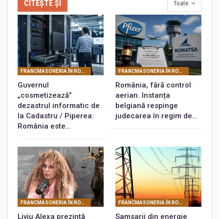
CITEȘTE ȘI
Toate
FRANCMASONERIA ÎN ROMÂNIA
FRANCMASONERIA ÎN ROMÂNIA
Guvernul
România, fără control
„cosmetizează”
aerian. Instanța
dezastrul informatic de
belgiană respinge
la Cadastru / Piperea:
judecarea în regim de…
România este…
FRANCMASONERIA ÎN ROMÂNIA
FRANCMASONERIA ÎN ROMÂNIA
Liviu Alexa prezintă
Samsarii din energie