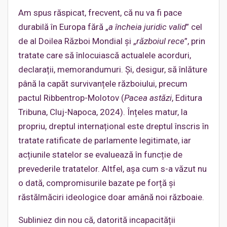
Am spus răspicat, frecvent, că nu va fi pace
durabilă în Europa fără „
a încheia juridic valid
” cel
de al Doilea Război Mondial și „
războiul rece
”, prin
tratate care să înlocuiască actualele acorduri,
declarații, memorandumuri. Și, desigur, să înlăture
până la capăt survivanțele războiului, precum
pactul Ribbentrop-Molotov (
Pacea astăzi
, Editura
Tribuna, Cluj-Napoca, 2024). Înțeles matur, la
propriu, dreptul internațional este dreptul înscris în
tratate ratificate de parlamente legitimate, iar
acțiunile statelor se evaluează în funcție de
prevederile tratatelor. Altfel, așa cum s-a văzut nu
o dată, compromisurile bazate pe forță și
răstălmăciri ideologice doar amână noi războaie.
Subliniez din nou că, datorită incapacității