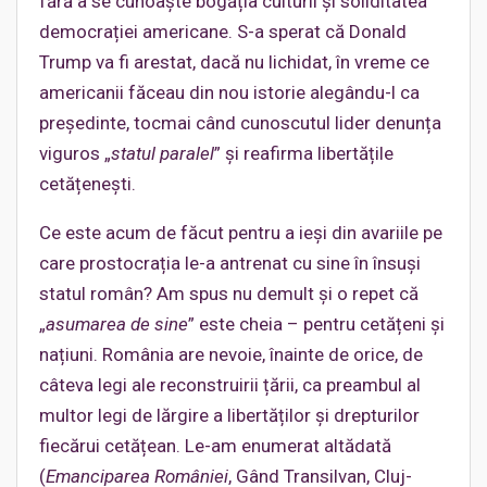
fără a se cunoaște bogăția culturii și soliditatea
democrației americane. S-a sperat că Donald
Trump va fi arestat, dacă nu lichidat, în vreme ce
americanii făceau din nou istorie alegându-l ca
președinte, tocmai când cunoscutul lider denunța
viguros „
statul paralel
” și reafirma libertățile
cetățenești.
Ce este acum de făcut pentru a ieși din avariile pe
care prostocrația le-a antrenat cu sine în însuși
statul român? Am spus nu demult și o repet că
„
asumarea de sine
” este cheia – pentru cetățeni și
națiuni. România are nevoie, înainte de orice, de
câteva legi ale reconstruirii țării, ca preambul al
multor legi de lărgire a libertăților și drepturilor
fiecărui cetățean. Le-am enumerat altădată
(
Emanciparea României
, Gând Transilvan, Cluj-