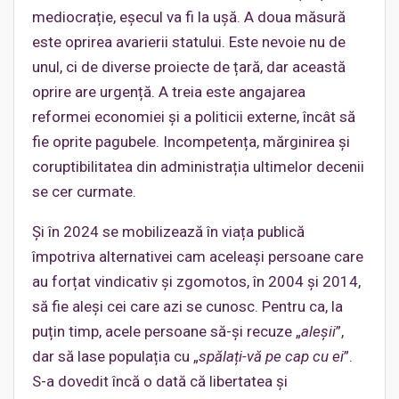
mediocrație, eșecul va fi la ușă. A doua măsură
este oprirea avarierii statului. Este nevoie nu de
unul, ci de diverse proiecte de țară, dar această
oprire are urgență. A treia este angajarea
reformei economiei și a politicii externe, încât să
fie oprite pagubele. Incompetența, mărginirea și
coruptibilitatea din administrația ultimelor decenii
se cer curmate.
Și în 2024 se mobilizează în viața publică
împotriva alternativei cam aceleași persoane care
au forțat vindicativ și zgomotos, în 2004 și 2014,
să fie aleși cei care azi se cunosc. Pentru ca, la
puțin timp, acele persoane să-și recuze „
aleșii
”,
dar să lase populația cu „
spălați-vă pe cap cu ei
”.
S-a dovedit încă o dată că libertatea și