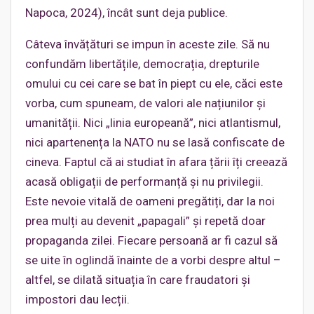
Napoca, 2024), încât sunt deja publice.
Câteva învățături se impun în aceste zile. Să nu
confundăm libertățile, democrația, drepturile
omului cu cei care se bat în piept cu ele, căci este
vorba, cum spuneam, de valori ale națiunilor și
umanității. Nici „linia europeană”, nici atlantismul,
nici apartenența la NATO nu se lasă confiscate de
cineva. Faptul că ai studiat în afara țării îți creează
acasă obligații de performanță și nu privilegii.
Este nevoie vitală de oameni pregătiți, dar la noi
prea mulți au devenit „papagali” și repetă doar
propaganda zilei. Fiecare persoană ar fi cazul să
se uite în oglindă înainte de a vorbi despre altul –
altfel, se dilată situația în care fraudatori și
impostori dau lecții.