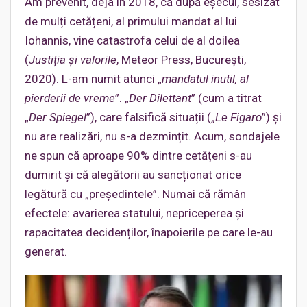
Am prevenit, deja în 2018, că după eșecul, sesizat
de mulți cetățeni, al primului mandat al lui
Iohannis, vine catastrofa celui de al doilea
(
Justiția și valorile
, Meteor Press, București,
2020). L-am numit atunci „
mandatul inutil, al
pierderii de vreme
”. „
Der Dilettant
” (cum a titrat
„
Der Spiegel
”), care falsifică situații („
Le Figaro
”) și
nu are realizări, nu s-a dezmințit. Acum, sondajele
ne spun că aproape 90% dintre cetățeni s-au
dumirit și că alegătorii au sancționat orice
legătură cu „președintele”. Numai că rămân
efectele: avarierea statului, nepriceperea și
rapacitatea decidenților, înapoierile pe care le-au
generat.