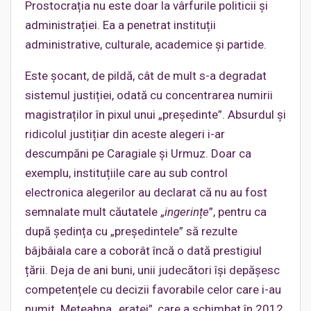
Prostocrația nu este doar la vârfurile politicii și
administrației. Ea a penetrat instituții
administrative, culturale, academice și partide.
Este șocant, de pildă, cât de mult s-a degradat
sistemul justiției, odată cu concentrarea numirii
magistraților în pixul unui „președinte”. Absurdul și
ridicolul justițiar din aceste alegeri i-ar
descumpăni pe Caragiale și Urmuz. Doar ca
exemplu, instituțiile care au sub control
electronica alegerilor au declarat că nu au fost
semnalate mult căutatele „
ingerințe
”, pentru ca
după ședința cu „președintele” să rezulte
bâjbâiala care a coborât încă o dată prestigiul
țării. Deja de ani buni, unii judecători își depășesc
competențele cu decizii favorabile celor care i-au
numit. Meteahna „eratei”, care a schimbat în 2012