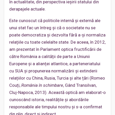
în actualitate, din perspectiva ieșirii statului din
derapajele actuale.
Este cunoscut că politicile internă și externă ale
unui stat fac un întreg și că o societate nu se
poate democratiza și dezvolta fără a-și normaliza
relațiile cu toate celelalte state. De aceea, în 2012,
am prezentat în Parlament optica fructificării de
către România a calității de parte a Uniunii
Europene și a alianței atlantice, a parteneriatului
cu SUA și propunerea normalizării și extinderii
relațiilor cu China, Rusia, Turcia și alte țări (Romeo
Couți,
România în schimbare
, Gând Transilvan,
Cluj-Napoca, 2013). Această optică am elaborat-o
cunoscând istoria, realitățile și abordările
responsabile ale timpului nostru și s-a confirmat
din plin, direct și indirect.