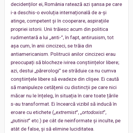
decidenților ei, România ratează azi șansa pe care
i-a deschis-o evoluția internațională de a-și
atinge, competent și în cooperare, aspirațiile
propriei istorii. Unii trăiesc acum din politica
rudimentară a lui „anti-”, în fapt, antirusism, tot
așa cum, în anii cincizeci, se trăia din
antiamericanism. Politrucii anilor cincizeci erau
preocupați să blocheze ivirea conștiințelor libere;
azi, destui „părerologi” se străduie ca nu cumva
conștiințele libere să evadeze din clișee. Ei caută
să manipuleze cetățenii cu distincții pe care nici
măcar nu le înțeleg, în situația în care toate țările
s-au transformat. Ei încearcă vizibil să inducă în
eroare cu etichete („
extremist
”, „
ortodoxist
”,
„
putinist
” etc.) pe cât de neinformate și inculte, pe
atât de false, și să elimine luciditatea.