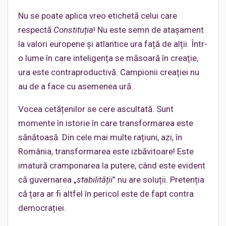
Nu se poate aplica vreo etichetă celui care
respectă
Constituția
! Nu este semn de atașament
la valori europene și atlantice ura față de alții. Într-
o lume în care inteligența se măsoară în creație,
ura este contraproductivă. Campionii creației nu
au de a face cu asemenea ură.
Vocea cetățenilor se cere ascultată. Sunt
momente în istorie în care transformarea este
sănătoasă. Din cele mai multe rațiuni, azi, în
România, transformarea este izbăvitoare! Este
imatură cramponarea la putere, când este evident
că guvernarea „
stabilității
” nu are soluții. Pretenția
că țara ar fi altfel în pericol este de fapt contra
democrației.