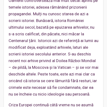
Oamenii controversează mai mult decât aprins pe
temele istoriei, adesea rămânând prizonierii
propagandei. Mulți nu cunosc starea de azi a
scrierii istoriei. Bunăoară, istoria României
ultimului secol, bazată pe epuizarea arhivelor, nu
s-a scris calificat, din păcate, nici măcar la
Centenarul țării. Istoricii azi de referință ai lumii au
modificat deja, exploatând arhivele, laturi ale
scrierii istoriei secolului anterior. S-au deschis
recent noi arhive privind al Doilea Război Mondial
– de pildă, la Moscova și la Vatican – și se vor mai
deschide altele. Peste toate, este azi mai clar ca
oricând că istoria se cere lămurită fără resturi, iar
crimele este necesar să fie condamnate, dar ea
nu se încheie cu nicio ideologie sau persoană.
Criza Europei continuă câtă vreme nu se asumă