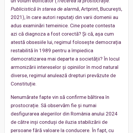
un volum edificator (
Trecerea la prostocrație.
Publicistică în starea de alarmă
, Artprint, București,
2021), în care autori reputați din varii domenii au
adus examinări temeinice. Cine poate contesta
azi că diagnoza a fost corectă? Și că, așa cum
atestă obsesiile lui, regimul folosește democrația
restabilită în 1989 pentru a împiedica
democratizarea mai departe a societății? În locul
armonizării intereselor și opiniilor în mod natural
diverse, regimul anulează drepturi prevăzute de
Constituție.
Nenumărate fapte vin să confirme băltirea în
prostocrație. Să observăm fie și numai
desfigurarea alegerilor din România anului 2024
de către inși conduși de iluzia stabilizării de
persoane fără valoare la conducere. În fapt, cu