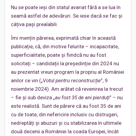
Nu se poate ieși din statul avariat fără a se lua în
seamă astfel de adevăruri. Se iese dacă se fac și
câțiva pași prealabili.
Îmi mențin părerea, exprimată chiar în această
publicație, că, din motive felurite – incapacitate,
superficialitate, poate și fiindcă nu au fost
solicitați – candidații la președinție din 2024 nu
au prezentat vreun program la propriu al României
anilor ce vin („
Votul pentru reconstrucție
”, 9
noiembrie 2024). Am arătat că revenirea la trecut
– fie și sub deviza „
au fost 35 de ani pierduți
” – nu
este realistă. Sunt de părere că au fost 35 de ani
cu de toate, din nefericire inclusiv cu distrugeri,
nedreptăți și abuzuri și cu stabilizarea în ultimele
două decenii a României la coada Europei, încât