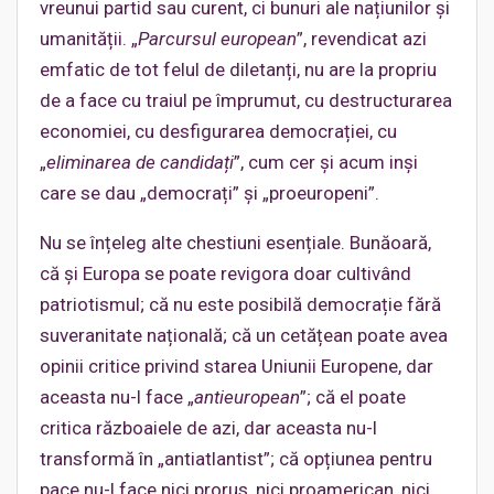
vreunui partid sau curent, ci bunuri ale națiunilor și
umanității. „
Parcursul european
”, revendicat azi
emfatic de tot felul de diletanți, nu are la propriu
de a face cu traiul pe împrumut, cu destructurarea
economiei, cu desfigurarea democrației, cu
„
eliminarea de candidați
”, cum cer și acum inși
care se dau „democrați” și „proeuropeni”.
Nu se înțeleg alte chestiuni esențiale. Bunăoară,
că și Europa se poate revigora doar cultivând
patriotismul; că nu este posibilă democrație fără
suveranitate națională; că un cetățean poate avea
opinii critice privind starea Uniunii Europene, dar
aceasta nu-l face „
antieuropean
”; că el poate
critica războaiele de azi, dar aceasta nu-l
transformă în „antiatlantist”; că opțiunea pentru
pace nu-l face nici prorus, nici proamerican, nici