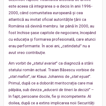
este aceea că integrarea s-a decis în anii 1996-
2000, când comunitatea europeană și cea
atlantică au invitat oficial autoritățile țării ca
România să devină membru. Iar până în 2000, au
fost închise șase capitole de negociere, începând
cu educația și formarea profesională, care atunci
erau performante. În acei ani, „catindatul” nu a
avut vreo contribuție.
Am vorbit de „
statul avariat
” ca diagnoză a stării
statului român actual. Traian Băsescu vorbise de
„
stat mafiot
”, iar Klaus Johannis de „
stat eșuat
”.
Primul, după ce a doborât meritocrația care mai
pâlpâia, sub deviza „
aducerii de tineri la decizii
” –
în fapt, persoane docile, fie și incompetente. Al
doilea, după ce a extins implicarea noii Securități