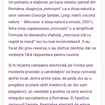
Un psihiatru a elaborat, pe baza datelor, parțial din
România, diagnoza „minciunii” ca a doua natură a
unor oameni (George Șerban,
Lying: man’s second
nature – Minciuna: a doua natură a omului
, 2001).
Între timp, expansiunea „minciunii” s-a amplificat.
Formula lui Alexandru Vlahuță, „
minciuna stă cu
regele la masă
” nici nu mai incomodează. S-au
furat din greu resurse, s-au distrus destine, dar se
vorbește fără răspundere pentru cuvinte.
Și în recenta campanie electorală, pe fondul unei
modeste prestații a candidaților (ei înșiși recrutați
astfel încât, dintre primii șase, de pildă, doi au o
pregătire școlară vădit mediocră, iar doi sunt
plagiatori), un candidat a pretins că este autorul
integrării euroatlantice a României. El falsifica
dezinvolt faptele. Realitatea atestată de arhive