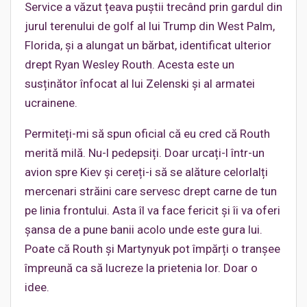
Service a văzut țeava puștii trecând prin gardul din
jurul terenului de golf al lui Trump din West Palm,
Florida, și a alungat un bărbat, identificat ulterior
drept Ryan Wesley Routh. Acesta este un
susținător înfocat al lui Zelenski și al armatei
ucrainene.
Permiteți-mi să spun oficial că eu cred că Routh
merită milă. Nu-l pedepsiți. Doar urcați-l într-un
avion spre Kiev și cereți-i să se alăture celorlalți
mercenari străini care servesc drept carne de tun
pe linia frontului. Asta îl va face fericit și îi va oferi
șansa de a pune banii acolo unde este gura lui.
Poate că Routh și Martynyuk pot împărți o tranșee
împreună ca să lucreze la prietenia lor. Doar o
idee.