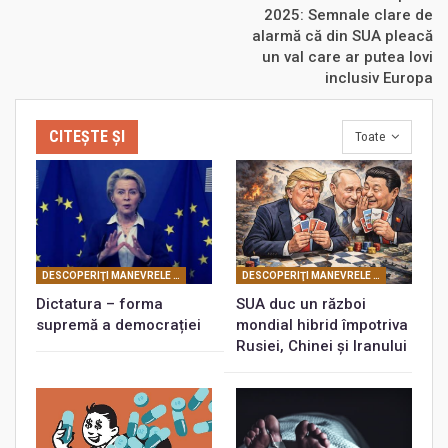
2025: Semnale clare de
alarmă că din SUA pleacă
un val care ar putea lovi
inclusiv Europa
CITEȘTE ȘI
Toate
DESCOPERIŢI MANEVRELE FRANCMASONERIEI
DESCOPERIŢI MANEVRELE FRANCMASONERIEI
Dictatura – forma
SUA duc un război
supremă a democrației
mondial hibrid împotriva
Rusiei, Chinei și Iranului