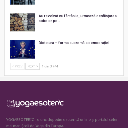
Au rezolvat cu fântânile, urmează desființarea
sobelor pe…
Dictatura – forma supremă a democrației
PREV
NEXT
1 din 3.744
YOGAESOTERIC - o enciclopedie ezoterică online și portalul celei
mai mari Școli de Yoga din Europa.