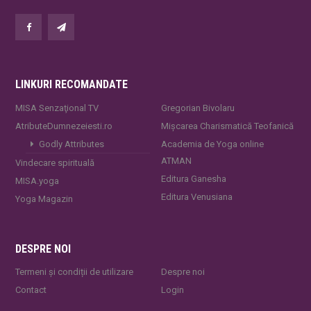
LINKURI RECOMANDATE
MISA Senzaţional TV
Gregorian Bivolaru
AtributeDumnezeiesti.ro
Mișcarea Charismatică Teofanică
Godly Attributes
Academia de Yoga online
ATMAN
Vindecare spirituală
Editura Ganesha
MISA.yoga
Editura Venusiana
Yoga Magazin
DESPRE NOI
Termeni și condiții de utilizare
Despre noi
Contact
Login