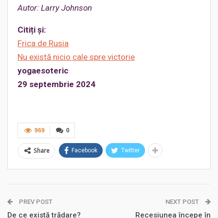
Autor: Larry Johnson
Citiți și:
Frica de Rusia
Nu există nicio cale spre victorie
yogaesoteric
29 septembrie 2024
969
0
Share
Facebook
Twitter
PREV POST
NEXT POST
De ce există trădare?
Recesiunea începe în