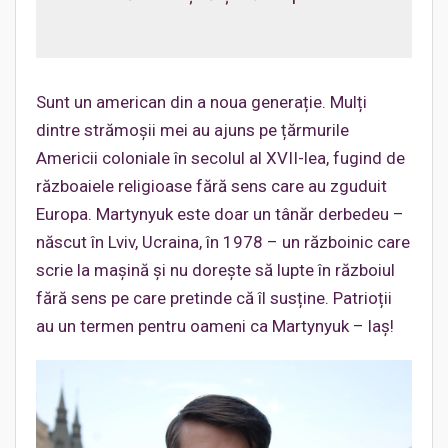
Sunt un american din a noua generație. Mulți
dintre strămoșii mei au ajuns pe țărmurile
Americii coloniale în secolul al XVII-lea, fugind de
războaiele religioase fără sens care au zguduit
Europa. Martynyuk este doar un tânăr derbedeu –
născut în Lviv, Ucraina, în 1978 – un războinic care
scrie la mașină și nu dorește să lupte în războiul
fără sens pe care pretinde că îl susține. Patrioții
au un termen pentru oameni ca Martynyuk – laș!