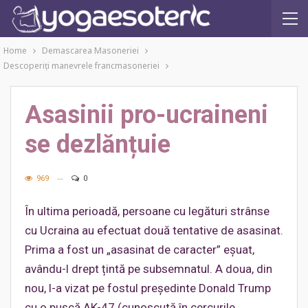
Home
Demascarea Masoneriei
Descoperiţi manevrele francmasoneriei
Asasinii pro-ucraineni
se dezlănțuie
969
0
În ultima perioadă, persoane cu legături strânse
cu Ucraina au efectuat două tentative de asasinat.
Prima a fost un „asasinat de caracter” eșuat,
avându-l drept țintă pe subsemnatul. A doua, din
nou, l-a vizat pe fostul președinte Donald Trump
cu o pușcă AK-47 (cunoscută în cercurile