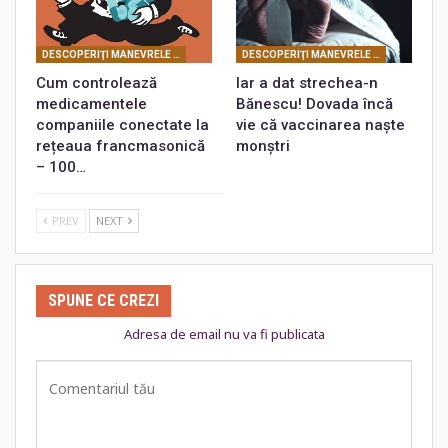
DESCOPERIŢI MANEVRELE FRANCMASONERIEI
DESCOPERIŢI MANEVRELE FRANCMASONERIEI
Cum controlează
Iar a dat strechea-n
medicamentele
Bănescu! Dovada încă
companiile conectate la
vie că vaccinarea naște
rețeaua francmasonică
monștri
– 100…
PREV
NEXT
SPUNE CE CREZI
Adresa de email nu va fi publicata