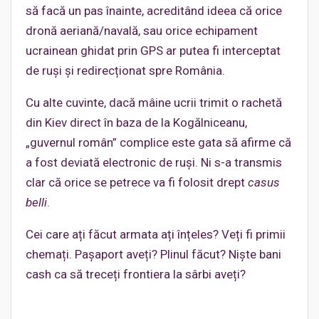
să facă un pas înainte, acreditând ideea că orice
dronă aeriană/navală, sau orice echipament
ucrainean ghidat prin GPS ar putea fi interceptat
de ruși și redirecționat spre România.
Cu alte cuvinte, dacă mâine ucrii trimit o rachetă
din Kiev direct în baza de la Kogălniceanu,
„guvernul român” complice este gata să afirme că
a fost deviată electronic de ruși. Ni s-a transmis
clar că orice se petrece va fi folosit drept
casus
belli
.
Cei care ați făcut armata ați înțeles? Veți fi primii
chemați. Pașaport aveți? Plinul făcut? Niște bani
cash ca să treceți frontiera la sârbi aveți?