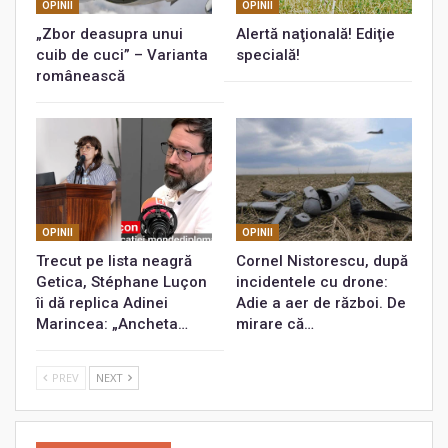
OPINII
OPINII
„Zbor deasupra unui
Alertă naţională! Ediţie
cuib de cuci” – Varianta
specială!
românească
OPINII
OPINII
Trecut pe lista neagră
Cornel Nistorescu, după
Getica, Stéphane Luçon
incidentele cu drone:
îi dă replica Adinei
Adie a aer de război. De
Marincea: „Ancheta…
mirare că…
PREV
NEXT