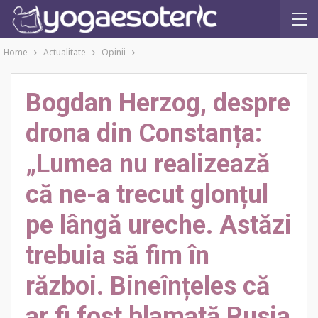
Home
Actualitate
Opinii
Bogdan Herzog, despre
drona din Constanța:
„Lumea nu realizează
că ne-a trecut glonțul
pe lângă ureche. Astăzi
trebuia să fim în
război. Bineînțeles că
ar fi fost blamată Rusia