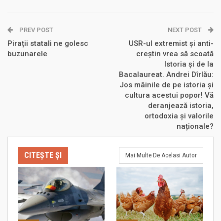
PREV POST
NEXT POST
Pirații statali ne golesc
USR-ul extremist și anti-
buzunarele
creștin vrea să scoată
Istoria și de la
Bacalaureat. Andrei Dîrlău:
Jos mâinile de pe istoria și
cultura acestui popor! Vă
deranjează istoria,
ortodoxia și valorile
naționale?
CITEȘTE ȘI
Mai Multe De Acelasi Autor