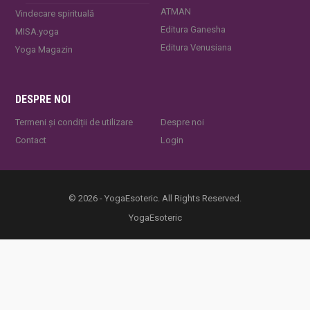
ATMAN
Vindecare spirituală
Editura Ganesha
MISA.yoga
Editura Venusiana
Yoga Magazin
DESPRE NOI
Termeni și condiții de utilizare
Despre noi
Contact
Login
© 2026 - YogaEsoteric. All Rights Reserved.
YogaEsoteric