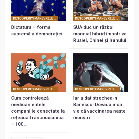
DESCOPERIŢI MANEVRELE FRANCMASONERIEI
DESCOPERIŢI MANEVRELE FRANCMASONERIEI
Dictatura – forma
SUA duc un război
supremă a democrației
mondial hibrid împotriva
Rusiei, Chinei și Iranului
DESCOPERIŢI MANEVRELE FRANCMASONERIEI
DESCOPERIŢI MANEVRELE FRANCMASONERIEI
Cum controlează
Iar a dat strechea-n
medicamentele
Bănescu! Dovada încă
companiile conectate la
vie că vaccinarea naște
rețeaua francmasonică
monștri
– 100…