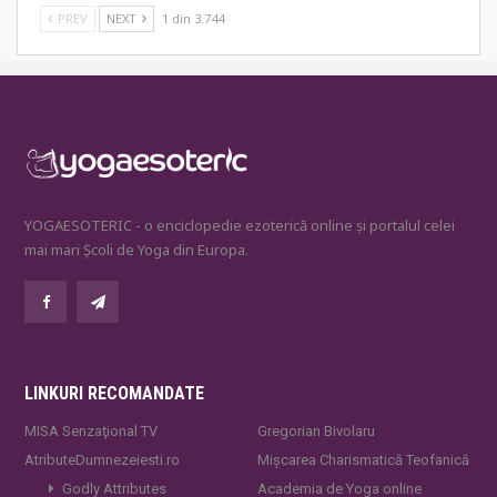
PREV
NEXT
1 din 3.744
YOGAESOTERIC - o enciclopedie ezoterică online și portalul celei
mai mari Școli de Yoga din Europa.
LINKURI RECOMANDATE
MISA Senzaţional TV
Gregorian Bivolaru
AtributeDumnezeiesti.ro
Mișcarea Charismatică Teofanică
Godly Attributes
Academia de Yoga online