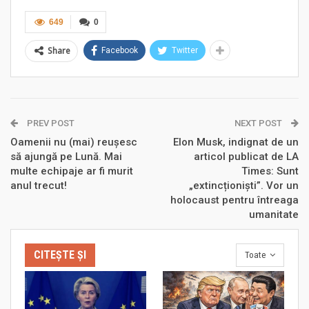
649
0
Share
Facebook
Twitter
PREV POST
NEXT POST
Oamenii nu (mai) reușesc
Elon Musk, indignat de un
să ajungă pe Lună. Mai
articol publicat de LA
multe echipaje ar fi murit
Times: Sunt
anul trecut!
„extincționiști”. Vor un
holocaust pentru întreaga
umanitate
CITEȘTE ȘI
Toate