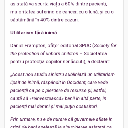
asistată va scurta viața a 60% dintre pacienți,
majoritatea suferind de cancer, cu o lună, și cu o
săptămână în 40% dintre cazuri.
Utilitarism fără inimă
Daniel Frampton, ofițer editorial SPUC (
Society for
the protection of unborn children –
Societatea
pentru protecția copiilor nenăscuți), a declarat:
„
Acest nou studiu sinistru subliniază un utilitarism
lipsit de inimă, răspândit în Occident, care vede
pacienții ca pe o pierdere de resurse și, astfel,
caută să
«reinvestească»
banii în altă parte, în
pacienți mai demni și mai puțin costisitori.
Prin urmare, nu e de mirare că guvernele aflate în
criză de bani apelează la sinuciderea asistată ca