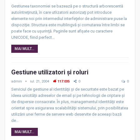
Gestiunea taxonomiei se bazează pe o structură arborescentă
autoîntreţinută, în care utlizatorii autorizaţi pot introduce
elemente noi prin intermediul interfeţelor de administrare puse la
dispoziţie. Structura este multilingvă şi comutarea între limbi se
poate face cu uşurinţă. Paginile sunt afişate cu caractere
UNICODE, fiind perfect…
MAI MULT...
Gestiune utilizatori şi roluri
admin
iul. 21, 2004
117.035
0
0
Serviciul de gestiune al identităţii şi de securitate este bazat pe
ideea unicităţii adreselor de email şi pe tehnologii de criptare şi
de dispersie consacrate. În plus, managementul identităţii este
orientat spre asigurarea scalabilităţii sistemului, prin posibilitatea
utilizării unei ferme de servere web deservite de aceeaşi bază
de…
MAI MULT...