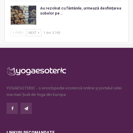
Au rezolvat cu fântânile, urmează desființarea
sobelor pe…
PREV
NEXT
1 din 3.743
YOGAESOTERIC - o enciclopedie ezoterică online și portalul celei
mai mari Școli de Yoga din Europa.
LINKURI RECOMANDATE