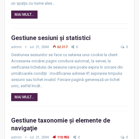
un spaţiu cu nume ales…
MAI MULT...
Gestiune sesiuni şi statistici
admin
iul. 21, 2004
62.317
0
0
Gestiunea sesiunilor se face cu setarea unui cookie la client.
Accesarea oricărei pagini conduce automat, la server, la
verificarea tichetului de sesiune care poate expira în oricare din
următoarele condiţii : modificarea adresei IP, expirarea timpului
sesiunii sau tichet invalid. Fiecare pagină generează un tichet
unic, astfel încât…
MAI MULT...
Gestiune taxonomie şi elemente de
navigaţie
admin
iul. 21, 2004
110.955
0
0