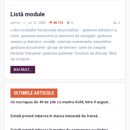
Listă module
admin
iul. 21, 2004
80.714
0
0
Lista modulelor funcţionale ale portalului: - gestiune utilizatori şi
roluri- gestiune taxonomie şi elemente de navigaţie- gestiune
sesiuni şi statistici- noutăţi- calendar evenimente- newsletter-
gestiune documente- glosar de termeni- carte de oaspeţi-
întrebări frecvente- gestiune audienţe- forumuri de discuţii- filtre
de conţinut-…
MAI MULT...
ULTIMELE ARTICOLE
Un nou tapas de 49 de zile cu mantra AUM, între 9 august…
Detalii privind inițierea în starea minunată de transă…
Detalii privind iniţierea în mantra de comuniune cu Vishnu