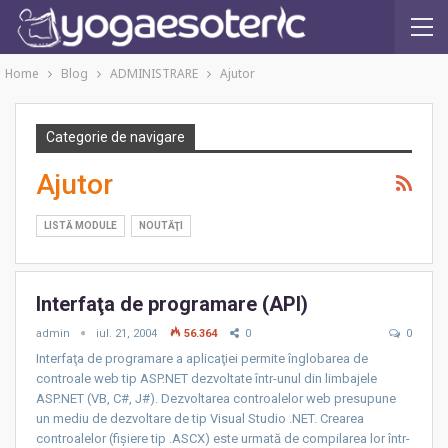
Home
Blog
ADMINISTRARE
Ajutor
Categorie de navigare
Ajutor
LISTĂ MODULE
NOUTĂŢI
Interfaţa de programare (API)
admin
iul. 21, 2004
56.364
0
0
Interfaţa de programare a aplicaţiei permite înglobarea de
controale web tip ASP.NET dezvoltate într-unul din limbajele
ASP.NET (VB, C#, J#). Dezvoltarea controalelor web presupune
un mediu de dezvoltare de tip Visual Studio .NET. Crearea
controalelor (fişiere tip .ASCX) este urmată de compilarea lor într-