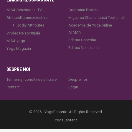
MISA Senzaţional TV
Gregorian Bivolaru
AtributeDumnezeiesti.ro
Mișcarea Charismatică Teofanică
Godly Attributes
Academia de Yoga online
ATMAN
Vindecare spirituală
Editura Ganesha
MISA.yoga
Editura Venusiana
Yoga Magazin
DESPRE NOI
Termeni și condiții de utilizare
Despre noi
Contact
Login
© 2026 - YogaEsoteric. All Rights Reserved.
YogaEsoteric