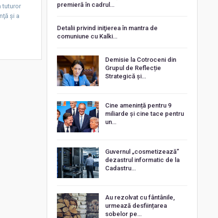
premieră în cadrul…
 tuturor
nţă şi a
Detalii privind iniţierea în mantra de
comuniune cu Kalki…
Demisie la Cotroceni din
Grupul de Reflecție
Strategică și…
Cine amenință pentru 9
miliarde și cine tace pentru
un…
Guvernul „cosmetizează”
dezastrul informatic de la
Cadastru…
Au rezolvat cu fântânile,
urmează desființarea
sobelor pe…