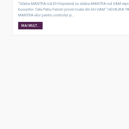
“Silaba MANTRA-ică EH împreună cu silaba MANTRA-ică VAM reprezin
bucuriilor. Cele Patru Fericiri provin toate din EH-VAM.” HEVAJRA TA
MANTRA-elor pentru controlul şi…
MAI MULT...