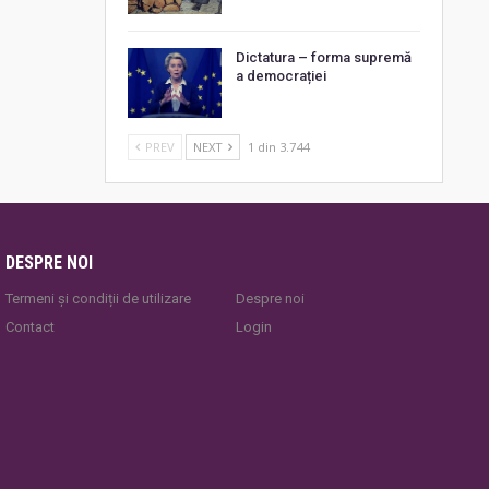
Dictatura – forma supremă
a democrației
PREV
NEXT
1 din 3.744
DESPRE NOI
Termeni și condiții de utilizare
Despre noi
Contact
Login