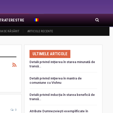
EXTRATERESTRE
RA DE RĂSĂRIT
ARTICOLE RECENTE
ULTIMELE ARTICOLE
Detalii privind inițierea în starea minunată de
transă…
Detalii privind iniţierea în mantra de
comuniune cu Vishnu
Detalii privind inducția în starea benefică de
transă…
0
Atribute Dumnezeiești exemplificate în