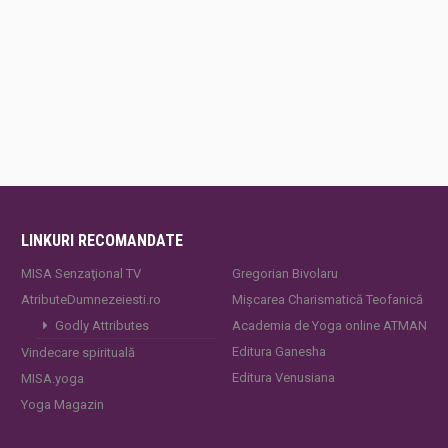
LINKURI RECOMANDATE
MISA Senzaţional TV
Gregorian Bivolaru
AtributeDumnezeiesti.ro
Mișcarea Charismatică Teofanică
Godly Attributes
Academia de Yoga online ATMAN
Editura Ganesha
Vindecare spirituală
Editura Venusiana
MISA.yoga
Yoga Magazin