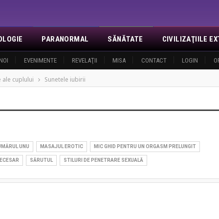
OLOGIE
PARANORMAL
SĂNĂTATE
CIVILIZAŢIILE 
NOI
EVENIMENTE
REVELAŢII
MISA
CONTACT
LOGIN
O
ale cuplului
Sunetele iubirii
NUMĂRUL UNU
MASAJUL EROTIC
MIC GHID PENTRU UN ORGASM PRELUNGIT
NECESAR
SĂRUTUL
STILURI DE PENETRARE SEXUALĂ