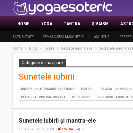
HOME
YOGA
TANTRA
ŞIVAISM
ASTR
ACTUALITATE
DEMASCAREA MASONERIEI
ANUNŢURI
DESPRE 
Home
Blog
Tantra
Secrete amoroase
Secretele amoroase 
Categorie de navigare
Sunetele iubirii
DIMENSIUNILE ORGANELOR SEXUALE
FLIRTUL
GELOZIA - INAMICUL 
PLĂCEREA - PRO SAU CONTRA
POSTLUDIUL
PRELUDIUL - ABSOLUT 
Sunetele iubirii şi mantra-ele
admin
apr. 1, 2003
165.742
0