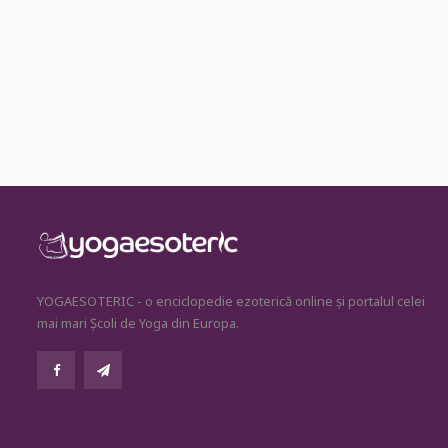
YOGAESOTERIC - o enciclopedie ezoterică online și portalul celei
mai mari Școli de Yoga din Europa.