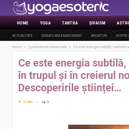
HOME
YOGA
TANTRA
ŞIVAISM
ASTR
ACTUALITATE
DEMASCAREA MASONERIEI
ANUNŢURI
DESPRE 
Home
Spiritualitate universală
Ce este energia subtilă, sublimă a 
Ce este energia subtilă,
în trupul și în creierul
Descoperirile științei…
13.491
0