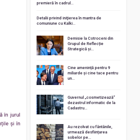
premieră în cadrul…
Detalii privind iniţierea în mantra de
comuniune cu Kalki…
Demisie la Cotroceni din
Grupul de Reflecție
Strategică și…
Cine amenință pentru 9
miliarde și cine tace pentru
un…
Guvernul „cosmetizează”
dezastrul informatic de la
Cadastru…
 în jurul
ile și în
Au rezolvat cu fântânile,
urmează desființarea
sobelor pe…