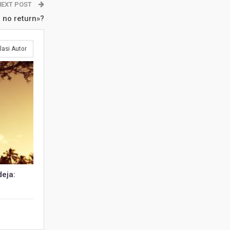
NEXT POST
 no return»?
lasi Autor
deja: