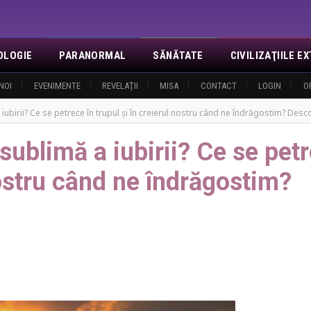
OLOGIE
PARANORMAL
SĂNĂTATE
CIVILIZAŢIILE 
NOI
EVENIMENTE
REVELAŢII
MISA
CONTACT
LOGIN
O
iubirii? Ce se petrece în trupul și în creierul nostru când ne îndrăgostim? Descop
 sublimă a iubirii? Ce se pet
 nostru când ne îndrăgostim?