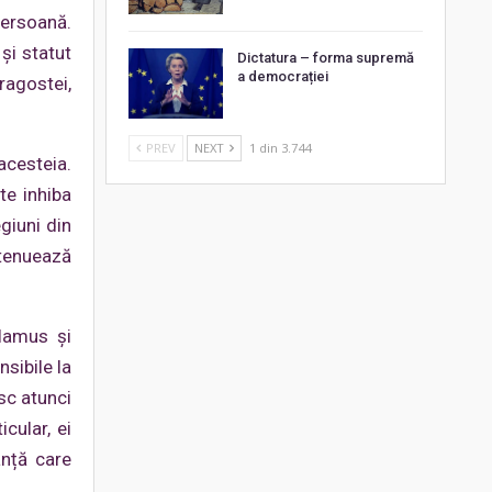
persoană.
și statut
Dictatura – forma supremă
a democrației
ragostei,
PREV
NEXT
1 din 3.744
acesteia.
te inhiba
giuni din
atenuează
lamus şi
nsibile la
sc atunci
cular, ei
anță care