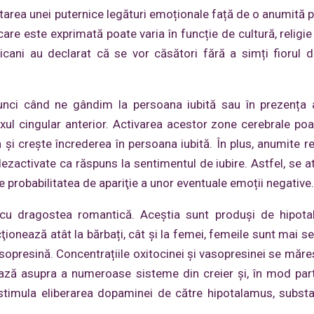
voltarea unei puternice legături emoționale față de o anumită 
are este exprimată poate varia în funcție de cultură, religie 
cani au declarat că se vor căsători fără a simți fiorul d
unci când ne gândim la persoana iubită sau în prezența 
ul cingular anterior. Activarea acestor zone cerebrale poa
i crește încrederea în persoana iubită. În plus, anumite re
 dezactivate ca răspuns la sentimentul de iubire. Astfel, se 
uce probabilitatea de apariţie a unor eventuale emoții negative.
 cu dragostea romantică. Aceștia sunt produşi de hipota
ţionează atât la bărbați, cât și la femei, femeile sunt mai se
vasopresină. Concentrațiile oxitocinei și vasopresinei se măre
ză asupra a numeroase sisteme din creier și, în mod parti
stimula eliberarea dopaminei de către hipotalamus, subst
.