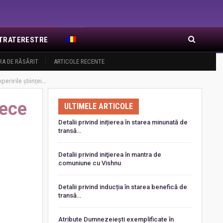
EXTRATERESTRE
RA DE RĂSĂRIT
ARTICOLE RECENTE
eririle științei…
rece
ULTIMELE ARTICOLE
Detalii privind inițierea în starea minunată de
transă…
Detalii privind iniţierea în mantra de
comuniune cu Vishnu
Detalii privind inducția în starea benefică de
transă…
Atribute Dumnezeiești exemplificate în