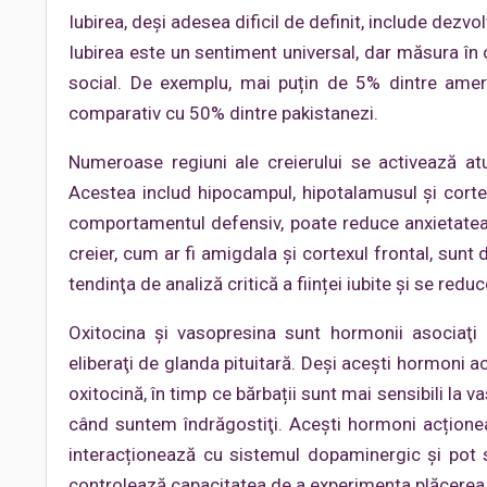
Iubirea, deși adesea dificil de definit, include dez
Iubirea este un sentiment universal, dar măsura în c
social. De exemplu, mai puțin de 5% dintre ameri
comparativ cu 50% dintre pakistanezi.
Numeroase regiuni ale creierului se activează at
Acestea includ hipocampul, hipotalamusul și cortex
comportamentul defensiv, poate reduce anxietatea ș
creier, cum ar fi amigdala și cortexul frontal, sunt
tendinţa de analiză critică a ființei iubite şi se red
Oxitocina și vasopresina sunt hormonii asociaţi
eliberaţi de glanda pituitară. Deşi aceşti hormoni ac
oxitocină, în timp ce bărbații sunt mai sensibili la 
când suntem îndrăgostiţi. Acești hormoni acționea
interacționează cu sistemul dopaminergic şi pot 
controlează capacitatea de a experimenta plăcerea