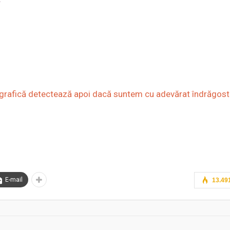
grafică detectează apoi dacă suntem cu adevărat îndrăgosti
E-mail
13.49