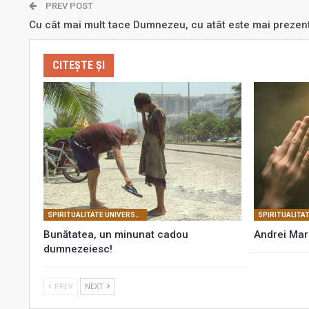
PREV POST
Cu cât mai mult tace Dumnezeu, cu atât este mai prezen
CITEȘTE ȘI
SPIRITUALITATE UNIVERSALĂ
Bunătatea, un minunat cadou
Andrei Marg
dumnezeiesc!
PREV
NEXT