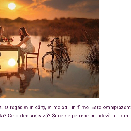
 O regăsim în cărți, în melodii, în filme. Este omniprezentă
ta? Ce o declanșează? Și ce se petrece cu adevărat în minț