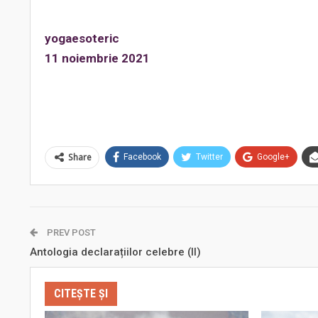
yogaesoteric
11 noiembrie 2021
Share
Facebook
Twitter
Google+
PREV POST
Antologia declarațiilor celebre (II)
CITEȘTE ȘI