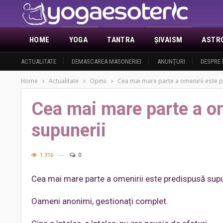
HOME
YOGA
TANTRA
ŞIVAISM
ASTR
ACTUALITATE
DEMASCAREA MASONERIEI
ANUNŢURI
DESPRE 
Home
Actualitate
Opinii
Cea mai mare parte a omenirii este 
Cea mai mare parte a om
supunerii
1.316
0
Cea mai mare parte a omenirii este predispusă supu
Oameni anonimi, gestionați complet.