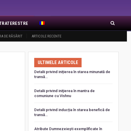
EXTRATERESTRE
RA DE RĂSĂRIT
ARTICOLE RECENTE
ULTIMELE ARTICOLE
Detalii privind inițierea în starea minunată de
transă…
Detalii privind iniţierea în mantra de
comuniune cu Vishnu
Detalii privind inducția în starea benefică de
transă…
Atribute Dumnezeiești exemplificate în