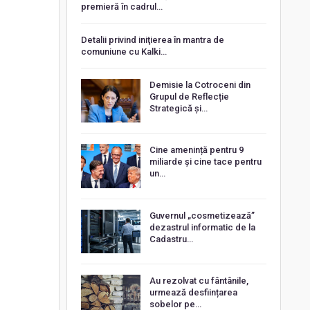
premieră în cadrul…
Detalii privind iniţierea în mantra de
comuniune cu Kalki…
Demisie la Cotroceni din
Grupul de Reflecție
Strategică și…
Cine amenință pentru 9
miliarde și cine tace pentru
un…
Guvernul „cosmetizează”
dezastrul informatic de la
Cadastru…
Au rezolvat cu fântânile,
urmează desființarea
sobelor pe…