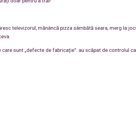
ați doar pentru a trăi!
ăresc televizorul, mănâncă pizza sâmbătă seara, merg la jocu
ceva.
care sunt „defecte de fabricație”: au scăpat de controlul cal