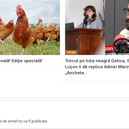
OPINII
onală! Ediţie specială!
Trecut pe lista neagră Getica,
Luçon îi dă replica Adinei Mari
„Ancheta…
 de email nu va fi publicata