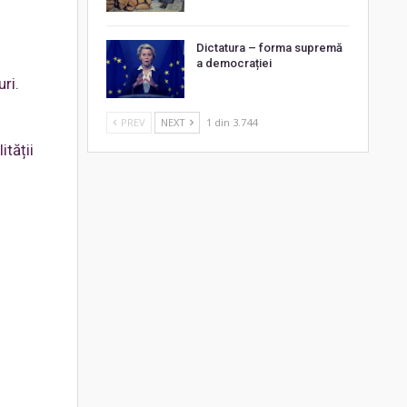
Dictatura – forma supremă
a democrației
ri.
PREV
NEXT
1 din 3.744
ității