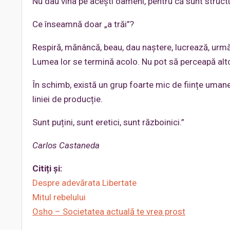
Nu dau vina pe acești oameni, pentru că sunt structur
Ce înseamnă doar „a trăi”?
Respiră, mănâncă, beau, dau naștere, lucrează, urm
Lumea lor se termină acolo. Nu pot să perceapă alt
În schimb, există un grup foarte mic de ființe umane 
liniei de producție.
Sunt puțini, sunt eretici, sunt războinici.”
Carlos Castaneda
Citiți și:
Despre adevărata Libertate
Mitul rebelului
Osho – Societatea actuală te vrea prost