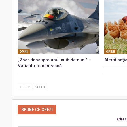
OPINII
OPINII
„Zbor deasupra unui cuib de cuci” –
Alertă naţi
Varianta românească
PREV
NEXT
SPUNE CE CREZI
Adresa