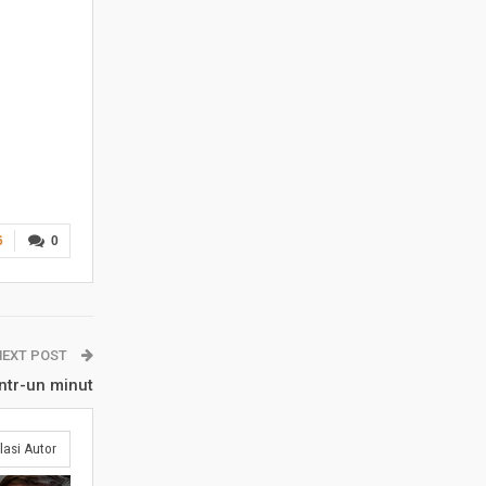
6
0
NEXT POST
ntr-un minut
lasi Autor