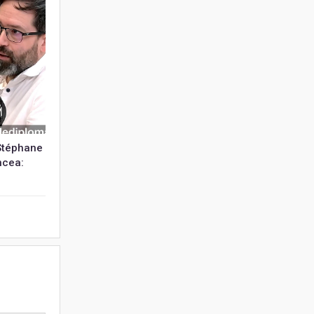
 Stéphane
ncea: