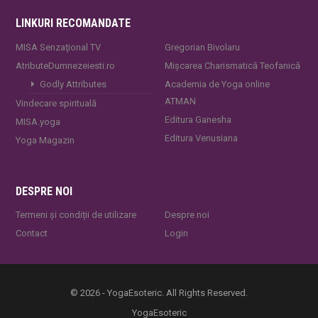
LINKURI RECOMANDATE
MISA Senzaţional TV
Gregorian Bivolaru
AtributeDumnezeiesti.ro
Mișcarea Charismatică Teofanică
Godly Attributes
Academia de Yoga online
ATMAN
Vindecare spirituală
Editura Ganesha
MISA.yoga
Editura Venusiana
Yoga Magazin
DESPRE NOI
Termeni și condiții de utilizare
Despre noi
Contact
Login
© 2026 - YogaEsoteric. All Rights Reserved.
YogaEsoteric