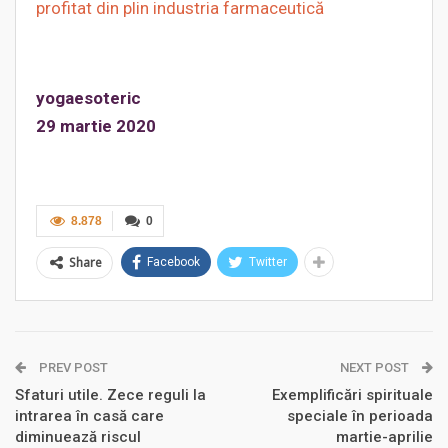
profitat din plin industria farmaceutică
yogaesoteric
29 martie 2020
8.878
0
Share
Facebook
Twitter
PREV POST
NEXT POST
Sfaturi utile. Zece reguli la
Exemplificări spirituale
intrarea în casă care
speciale în perioada
diminuează riscul
martie-aprilie