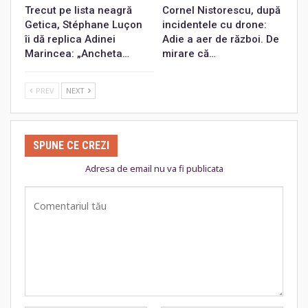
Trecut pe lista neagră
Cornel Nistorescu, după
Getica, Stéphane Luçon
incidentele cu drone:
îi dă replica Adinei
Adie a aer de război. De
Marincea: „Ancheta…
mirare că…
PREV
NEXT
SPUNE CE CREZI
Adresa de email nu va fi publicata