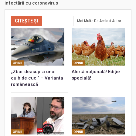
infectării cu coronavirus
CITEȘTE ȘI
Mai Multe De Acelasi Autor
OPINII
OPINII
„Zbor deasupra unui
Alertă naţională! Ediţie
cuib de cuci” – Varianta
specială!
românească
OPINII
OPINII