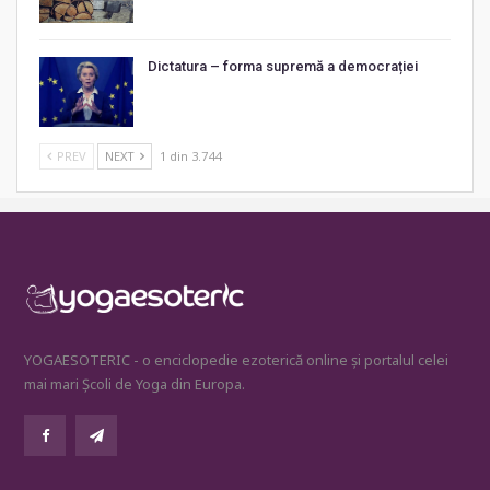
Dictatura – forma supremă a democrației
PREV
NEXT
1 din 3.744
YOGAESOTERIC - o enciclopedie ezoterică online și portalul celei
mai mari Școli de Yoga din Europa.