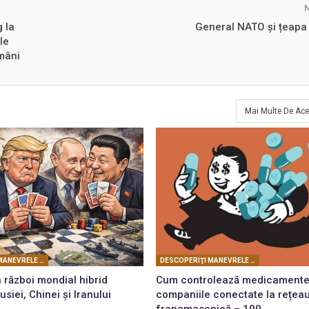
g la
General NATO și țeapa
le
omâni
Mai Multe De Ace
DESCOPERIŢI MANEVRELE FRANCMASONERIEI
DESCOPERIŢI MANEVRELE FRANCMASONERIEI
 război mondial hibrid
Cum controlează medicamente
usiei, Chinei și Iranului
companiile conectate la rețea