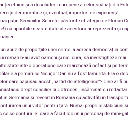
anței etnice și a deschiderii europene a celor scăpați din Est
rciții democratice și, eventual, importuri de experiență
mai puțin Serviciilor Secrete, păstorite strategic de Florian C
!) că aparițiile neașteptate ale acestora ar reprezenta și c
omâniei.
un abuz de proporțiile unei crime la adresa democrației co
ului român n-au avut oameni și nici curaj să investigheze mai
 alte state într-o operațiune care marchează nefast și pe ter
n pălărie a primarului Nicușor Dan nu a fost lămurită. Era o dec
r care păpușau acest „partid de intelligence”? Cine ar fi p
Anastasiu drept consilier la Cotroceni, însărcinat cu redactar
 în Germania și revenit în România cu activități în transport
turarea unui viitor pentru țară. Numai propriile slăbiciuni și
c ce se contura. Şi care a făcut loc unui personaj de mini-ga