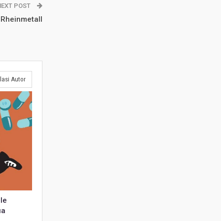
NEXT POST
 Rheinmetall
lasi Autor
le
ua