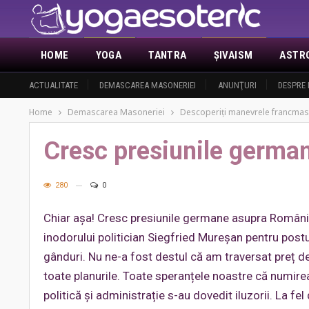
HOME
YOGA
TANTRA
ŞIVAISM
ASTR
ACTUALITATE
DEMASCAREA MASONERIEI
ANUNŢURI
DESPRE 
Home
Demascarea Masoneriei
Descoperiţi manevrele francmas
Cresc presiunile germa
280
0
Chiar așa! Cresc presiunile germane asupra Români
inodorului politician Siegfried Mureșan pentru postu
gânduri. Nu ne-a fost destul că am traversat preț 
toate planurile. Toate speranțele noastre că numire
politică și administrație s-au dovedit iluzorii. La fe