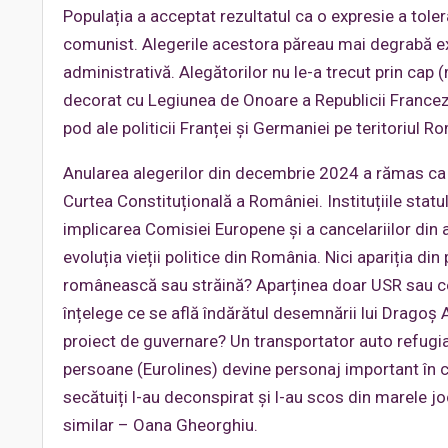
Populația a acceptat rezultatul ca o expresie a toler
comunist. Alegerile acestora păreau mai degrabă exe
administrativă. Alegătorilor nu le-a trecut prin cap (
decorat cu Legiunea de Onoare a Republicii Franceze
pod ale politicii Franței și Germaniei pe teritoriul R
Anularea alegerilor din decembrie 2024 a rămas ca 
Curtea Constituțională a României. Instituțiile stat
implicarea Comisiei Europene și a cancelariilor din
evoluția vieții politice din România. Nici apariția di
românească sau străină? Aparținea doar USR sau celo
înțelege ce se află îndărătul desemnării lui Dragoș 
proiect de guvernare? Un transportator auto refugiat
persoane (Eurolines) devine personaj important în con
secătuiți l-au deconspirat și l-au scos din marele jo
similar – Oana Gheorghiu.