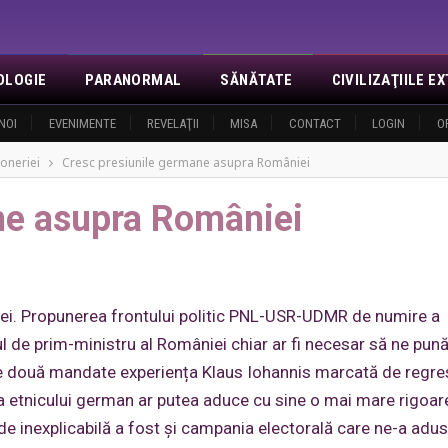
OLOGIE
PARANORMAL
SĂNĂTATE
CIVILIZAŢIILE 
NOI
EVENIMENTE
REVELAŢII
MISA
CONTACT
LOGIN
O
oneriei
Cresc presiunile germane asupra României
ne asupra României
ei. Propunerea frontului politic PNL-USR-UDMR de numire a
l de prim-ministru al României chiar ar fi necesar să ne pun
de două mandate experiența Klaus Iohannis marcată de regre
a etnicului german ar putea aduce cu sine o mai mare rigoare
l de inexplicabilă a fost și campania electorală care ne-a adus