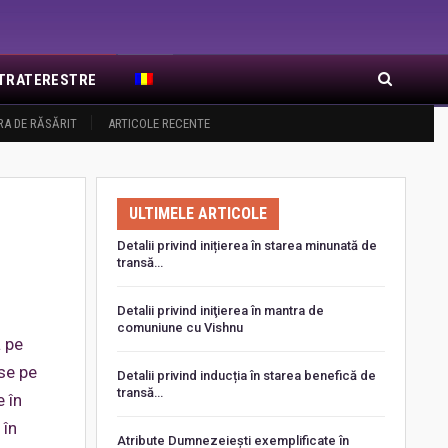
EXTRATERESTRE
RA DE RĂSĂRIT
ARTICOLE RECENTE
ULTIMELE ARTICOLE
Detalii privind inițierea în starea minunată de
transă…
Detalii privind iniţierea în mantra de
comuniune cu Vishnu
ă pe
se pe
Detalii privind inducția în starea benefică de
transă…
 în
 în
Atribute Dumnezeiești exemplificate în