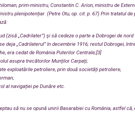
loman, prim-ministru, Constantin C. Arion, ministru de Extern
inistru plenipotențiar
.
(Petre Otu, op. cit. p. 67) Prin tratatul d
ază:
 (zisă „Cadrilater”) și să cedeze o parte a Dobrogei de nord 
se deja „Cadrilaterul” în decembrie 1916; restul Dobrogei, într
e, era cedat de România Puterilor Centrale;[3]
ul asupra trecătorilor Munților Carpați;
 exploatările petroliere, prin două societăți petroliere;
german;
ol al navigației pe Dunăre etc.
cceptau să nu se opună unirii Basarabiei cu România, astfel că, 