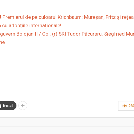
! Premierul de pe culoarul Krichbaum: Mureșan, Fritz și rețe
 cu adopțiile internaționale!
 guvern Bolojan II / Col. (r) SRI Tudor Păcuraru: Siegfried Mu
ane
E-mail
28