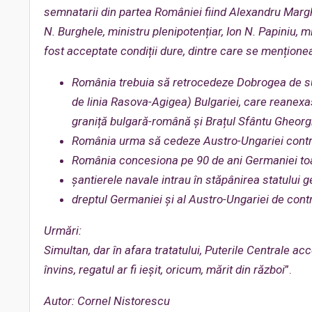
semnatarii din partea României fiind Alexandru Marghi
N. Burghele, ministru plenipotențiar, Ion N. Papiniu, m
fost acceptate condiții dure, dintre care se mențione
România trebuia să retrocedeze Dobrogea de sud
de linia Rasova-Agigea) Bulgariei, care reanexa
graniță bulgară-română și Brațul Sfântu Gheorgh
România urma să cedeze Austro-Ungariei control
România concesiona pe 90 de ani Germaniei toate
șantierele navale intrau în stăpânirea statului 
dreptul Germaniei și al Austro-Ungariei de contr
Urmări:
Simultan, dar în afara tratatului, Puterile Centrale a
învins, regatul ar fi ieșit, oricum, mărit din război
”.
Autor: Cornel Nistorescu