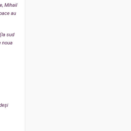
e, Mihail
e pace au
(la sud
e noua
deși