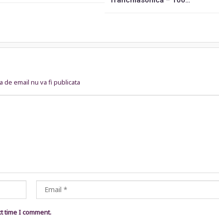
francmasonică – 100…
 de email nu va fi publicata
xt time I comment.