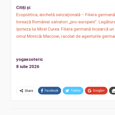
Citiți și:
Ecopolitica, anchetă senzațională – Filiera germană
livrează României salvatori „pro-europeni”. Legătura
Ipoteza lui Mirel Curea: Filiera germană încearcă un
omul Monicăi Macovei, racolat de agenturile germ
yogaesoteric
8 iulie 2026
Share
Facebook
Twitter
Google+