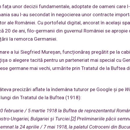
în fața unor decizii fundamentale, adoptate de oameni care l
rmania sau l-au secondat în negocierea unor contracte impor
itor ale României. Cu portofelul digital, ancorat în același spa
ă 20 de ani, filo-germanii din guvernul României se apropie 
țării la remorca Germaniei.
e a lui Siegfried Mureșan, funcționăraș pregătit pe la cab
ișa o alegere tacită pentru un parteneriat mai special cu Ge
rese germane mai vechi, urmărite prin Tratatul de la Buftea d
 câteva precizări aflate la îndemâna tuturor pe Google și pe
Wi
 lungi din Tratatul de la Buftea (1918):
 20 februarie / 5 martie 1918 la Buftea de reprezentantul Român
tro-Ungariei, Bulgariei și Turciei.[2] Preliminariile păcii semn
emnat la 24 aprilie / 7 mai 1918, la palatul Cotroceni din Bucur