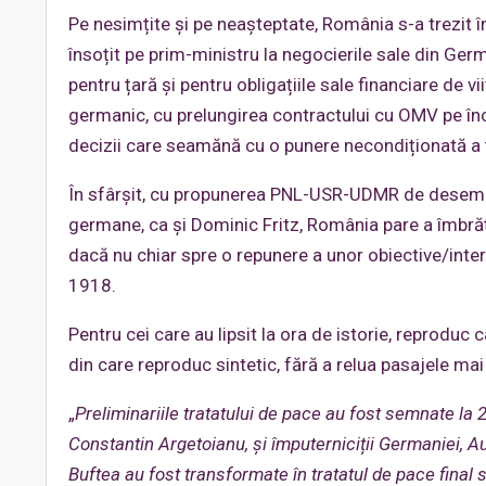
Pe nesimțite și pe neașteptate, România s-a trezit 
însoțit pe prim-ministru la negocierile sale din Ge
pentru țară și pentru obligațiile sale financiare de vi
germanic, cu prelungirea contractului cu OMV pe înc
decizii care seamănă cu o punere necondiționată a 
În sfârșit, cu propunerea PNL-USR-UDMR de desemnar
germane, ca și Dominic Fritz, România pare a îmbrăț
dacă nu chiar spre o repunere a unor obiective/inte
1918.
Pentru cei care au lipsit la ora de istorie, reproduc
din care reproduc sintetic, fără a relua pasajele mai
„
Preliminariile tratatului de pace au fost semnate la
Constantin Argetoianu, și împuterniciții Germaniei, Aus
Buftea au fost transformate în tratatul de pace final s