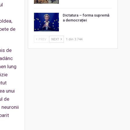
ul
Dictatura – forma supremă
a democrației
oldea,
apete de
PREV
NEXT
1 din 3.744
mis de
 adânc
men lung
izie
utut
ea unui
ul de
 neuronii
barit