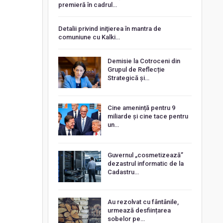
premieră în cadrul…
Detalii privind iniţierea în mantra de
comuniune cu Kalki…
Demisie la Cotroceni din
Grupul de Reflecție
Strategică și…
Cine amenință pentru 9
miliarde și cine tace pentru
un…
Guvernul „cosmetizează”
dezastrul informatic de la
Cadastru…
Au rezolvat cu fântânile,
urmează desființarea
sobelor pe…