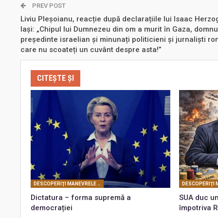
PREV POST
Liviu Pleșoianu, reacție după declarațiile lui Isaac Herzo
Iași: „Chipul lui Dumnezeu din om a murit în Gaza, domnu
președinte israelian și minunați politicieni și jurnaliști r
care nu scoateți un cuvânt despre asta!”
CITEȘTE ȘI
DESCOPERIŢI MANEVRELE FRANCMASONERIEI
Dictatura – forma supremă a
SUA duc un
democrației
împotriva R