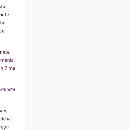
-au
tante
țiu
de
inete
rmania,
in 7 mai
kipedia
iei,
ate la
ești,