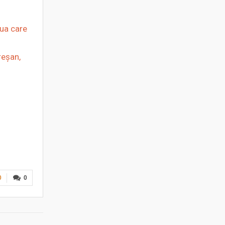
aua care
reșan,
0
0