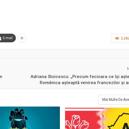
E-mail
1.16
în
Adriana Stoicescu: „Precum fecioara ce își aște
Românica așteaptă venirea francezilor și a
Mai Multe De Ace