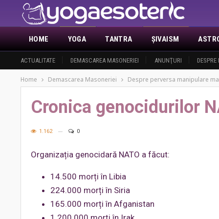
HOME
YOGA
TANTRA
ŞIVAISM
ASTR
ACTUALITATE
DEMASCAREA MASONERIEI
ANUNŢURI
DESPRE 
Home
Demascarea Masoneriei
Despre perversa manipulare ma
Cronica genocidurilor 
1.162
0
Organizația genocidară NATO a făcut:
14.500 morți în Libia
224.000 morți în Siria
165.000 morți în Afganistan
1.200.000 morți în Irak