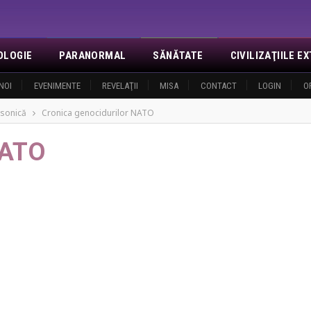
OLOGIE
PARANORMAL
SĂNĂTATE
CIVILIZAŢIILE 
NOI
EVENIMENTE
REVELAŢII
MISA
CONTACT
LOGIN
O
sonică
Cronica genocidurilor NATO
NATO