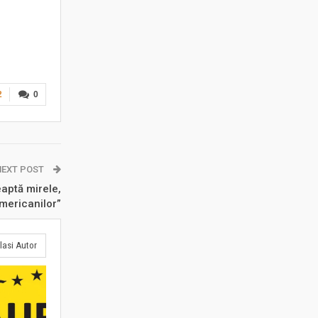
2
0
NEXT POST
aptă mirele,
mericanilor”
lasi Autor