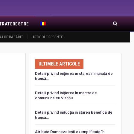
EXTRATERESTRE
RA DE RĂSĂRIT
ARTICOLE RECENTE
ULTIMELE ARTICOLE
Detalii privind inițierea în starea minunată de
transă…
Detalii privind iniţierea în mantra de
comuniune cu Vishnu
Detalii privind inducția în starea benefică de
transă…
Atribute Dumnezeiești exemplificate în