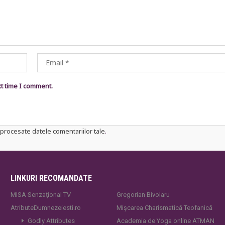
xt time I comment.
procesate datele comentariilor tale
.
LINKURI RECOMANDATE
MISA Senzaţional TV
Gregorian Bivolaru
AtributeDumnezeiesti.ro
Mișcarea Charismatică Teofanică
Godly Attributes
Academia de Yoga online ATMAN