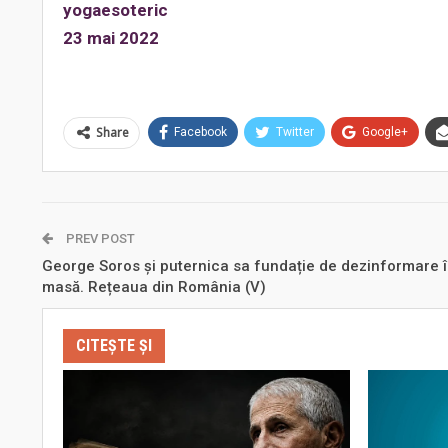
yogaesoteric
23 mai 2022
Share
Facebook
Twitter
Google+
PREV POST
George Soros și puternica sa fundație de dezinformare 
masă. Rețeaua din România (V)
CITEȘTE ȘI