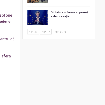
Dictatura – forma supremă
rusofone
a democrației
onisto-
PREV
NEXT
1 din 3.743
pentru că
n sfera