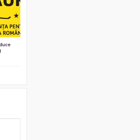
educe
l