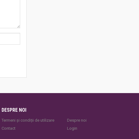
DESPRE NOI
Termeni și condiții de utilizare
Despre noi
Contact
Login