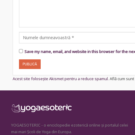
Save my name, email, and website in this browser for the ne
Acest site folosește Akismet pentru a reduce spamul.
Află cum sunt 
YOGAESOTERIC - o enciclopedie ezoterică online și portalul celei
mai mari Școli de Yoga din Europa.