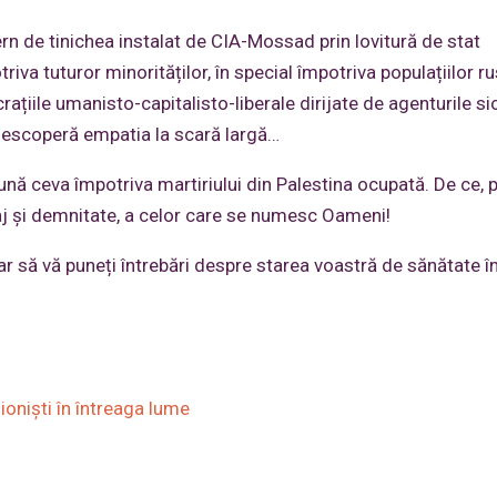
ern de tinichea instalat de CIA-Mossad prin lovitură de stat
iva tuturor minorităților, în special împotriva populațiilor 
iile umanisto-capitalisto-liberale dirijate de agenturile si
 descoperă empatia la scară largă…
pună ceva împotriva martiriului din Palestina ocupată. De ce, 
raj și demnitate, a celor care se numesc Oameni!
ar să vă puneți întrebări despre starea voastră de sănătate î
ioniști în întreaga lume