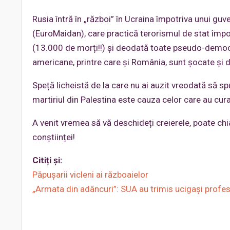
Rusia întră în „război” în Ucraina împotriva unui guv
(EuroMaidan), care practică terorismul de stat împotr
(13.000 de morți!!) și deodată toate pseudo-democraț
americane, printre care și România, sunt șocate și
Speță licheistă de la care nu ai auzit vreodată să s
martiriul din Palestina este cauza celor care au cu
A venit vremea să vă deschideți creierele, poate chi
conștiinței!
Citiți și:
Păpușarii vicleni ai războaielor
„Armata din adâncuri”: SUA au trimis ucigași profes