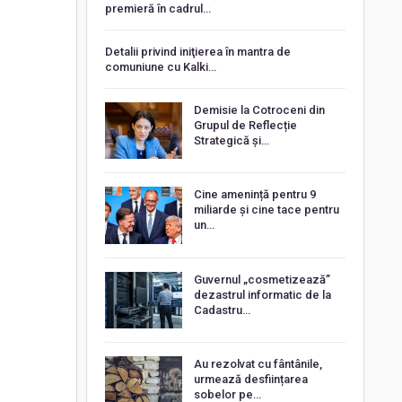
premieră în cadrul…
Detalii privind iniţierea în mantra de
comuniune cu Kalki…
Demisie la Cotroceni din
Grupul de Reflecție
Strategică și…
Cine amenință pentru 9
miliarde și cine tace pentru
un…
Guvernul „cosmetizează”
dezastrul informatic de la
Cadastru…
Au rezolvat cu fântânile,
urmează desființarea
sobelor pe…