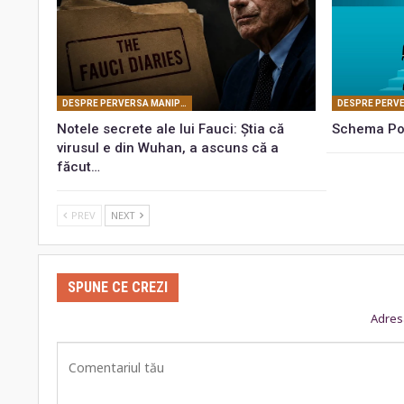
DESPRE PERVERSA MANIPULARE MASONICĂ
Notele secrete ale lui Fauci: Știa că
Schema Pon
virusul e din Wuhan, a ascuns că a
făcut…
PREV
NEXT
SPUNE CE CREZI
Adresa