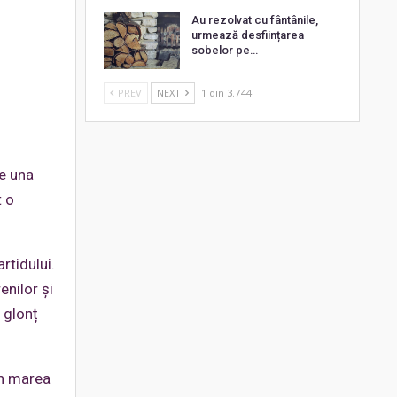
Au rezolvat cu fântânile,
urmează desființarea
sobelor pe…
PREV
NEXT
1 din 3.744
de una
t o
rtidului.
enilor și
e glonț
în marea