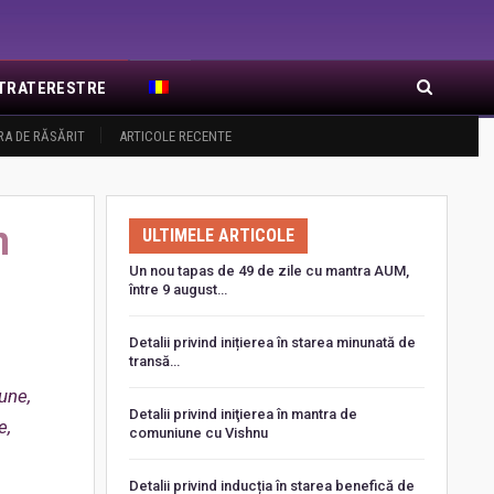
EXTRATERESTRE
RA DE RĂSĂRIT
ARTICOLE RECENTE
n
ULTIMELE ARTICOLE
Un nou tapas de 49 de zile cu mantra AUM,
între 9 august…
Detalii privind inițierea în starea minunată de
transă…
une,
Detalii privind iniţierea în mantra de
e,
comuniune cu Vishnu
Detalii privind inducția în starea benefică de