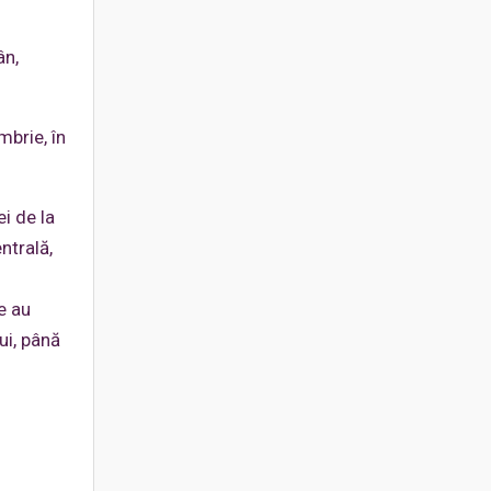
ân,
mbrie, în
i de la
ntrală,
e au
ui, până