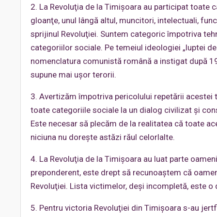
2. La Revoluţia de la Timişoara au participat toate c
gloanţe, unul lângă altul, muncitori, intelectuali, funcţi
sprijinul Revoluţiei. Suntem categoric împotriva tehn
categoriilor sociale. Pe temeiul ideologiei „luptei de
nomenclatura comunistă română a instigat după 1944
supune mai uşor terorii.
3. Avertizăm împotriva pericolului repetării acestei tr
toate categoriile sociale la un dialog civilizat şi con
Este necesar să plecăm de la realitatea că toate ac
niciuna nu doreşte astăzi răul celorlalte.
4. La Revoluţia de la Timişoara au luat parte oameni 
preponderent, este drept să recunoaştem că oameni
Revoluţiei. Lista victimelor, deşi incompletă, este o
5. Pentru victoria Revoluţiei din Timişoara s-au jertfi