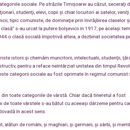
ategoriile sociale. Pe străzile Timişoarei au căzut, seceraţi 
onari, studenţi, elevi, copii şi chiar locuitori ai satelor, veniţi
icii, tipic comuniste, de dominaţie prin învrăjbirea claselor ş
 clasă” s-au urcat la putere bolşevicii în 1917, pe acelaşi tem
 o clasă socială împotrivă alteia, a dezbinat societatea pe
iste istorii şi chemăm muncitorii, intelectualii, studenţii, ţăra
structiv, pentru a reface neîntârziat unitatea din timpul Revolu
este categorii sociale au fost oprimate în regimul comunist 
din toate categoriile de vârstă. Chiar dacă tineretul a fost
 de toate vârstele s-au bătut cu aceeaşi dârzenie pentru c
 dovadă în acest sens.
t, alături de români, şi maghiari, şi germani, şi sârbi, şi memb