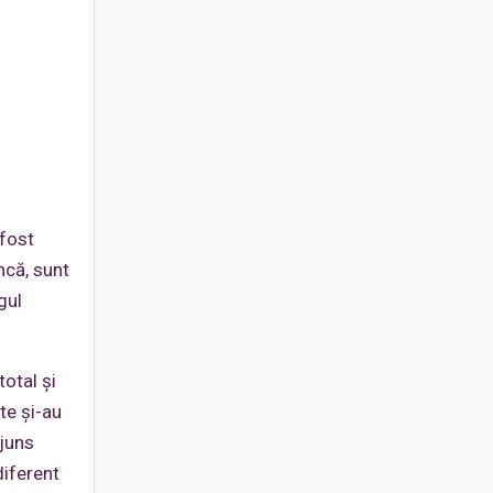
 fost
ncă, sunt
gul
otal şi
te şi-au
ajuns
diferent