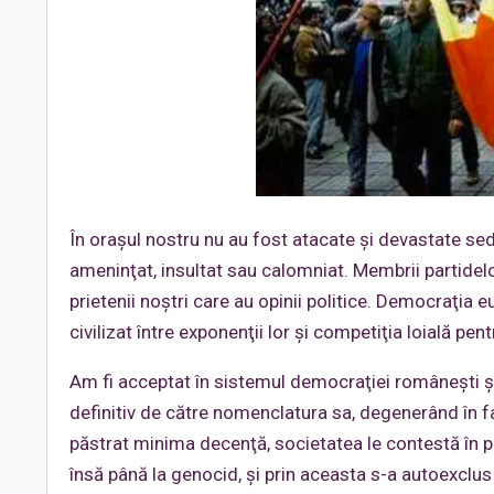
În oraşul nostru nu au fost atacate şi devastate sedi
ameninţat, insultat sau calomniat. Membrii partidelo
prietenii noştri care au opinii politice. Democraţia 
civilizat între exponenţii lor şi competiţia loială pentr
Am fi acceptat în sistemul democraţiei româneşti ş
definitiv de către nomenclatura sa, degenerând în f
păstrat minima decenţă, societatea le contestă în pri
însă până la genocid, şi prin aceasta s-a autoexclus di