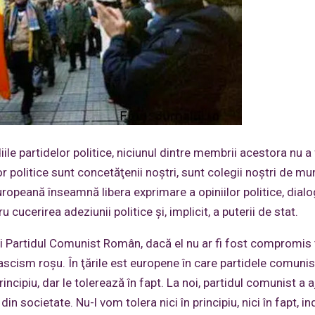
ile partidelor politice, niciunul dintre membrii acestora nu a
r politice sunt concetăţenii noştri, sunt colegii noştri de mu
europeană înseamnă libera exprimare a opiniilor politice, dialo
u cucerirea adeziunii politice şi, implicit, a puterii de stat.
i Partidul Comunist Român, dacă el nu ar fi fost compromis t
ascism roşu. În ţările est europene în care partidele comunis
ncipiu, dar le tolerează în fapt. La noi, partidul comunist a 
n societate. Nu-l vom tolera nici în principiu, nici în fapt, in