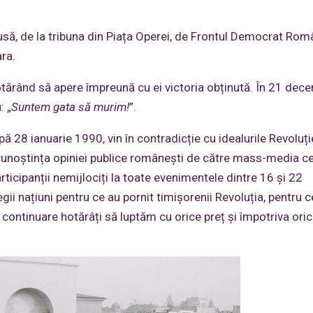
dusă, de la tribuna din Piața Operei, de Frontul Democrat Rom
ra.
otărând să apere împreună cu ei victoria obținută. În 21 dece
: „
Suntem gata să murim!
”.
 28 ianuarie 1990, vin în contradicție cu idealurile Revoluție
 cunoștința opiniei publice românești de către mass-media ce
rticipanții nemijlociți la toate evenimentele dintre 16 și 22
i națiuni pentru ce au pornit timișorenii Revoluția, pentru c
în continuare hotărâți să luptăm cu orice preț și împotriva oric