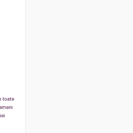
n toate
oameni
iei