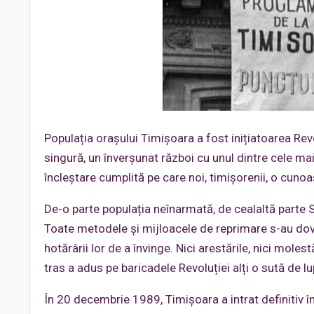
Populația orașului Timișoara a fost inițiatoarea Rev
singură, un înverșunat război cu unul dintre cele ma
încleștare cumplită pe care noi, timișorenii, o cunoa
De-o parte populația neînarmată, de cealaltă parte Sec
Toate metodele și mijloacele de reprimare s-au doved
hotărârii lor de a învinge. Nici arestările, nici moles
tras a adus pe baricadele Revoluției alți o sută de lu
În 20 decembrie 1989, Timișoara a intrat definitiv î