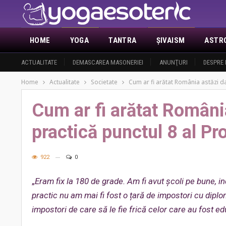
HOME
YOGA
TANTRA
ŞIVAISM
ASTR
ACTUALITATE
DEMASCAREA MASONERIEI
ANUNŢURI
DESPRE 
Home
Actualitate
Societate
Cum ar fi arătat România astăzi dac
Cum ar fi arătat România
practică punctul 8 al Pr
922
0
„
Eram fix la 180 de grade. Am fi avut școli pe bune, i
practic nu am mai fi fost o țară de impostori cu diplo
impostori de care să le fie frică celor care au fost educ