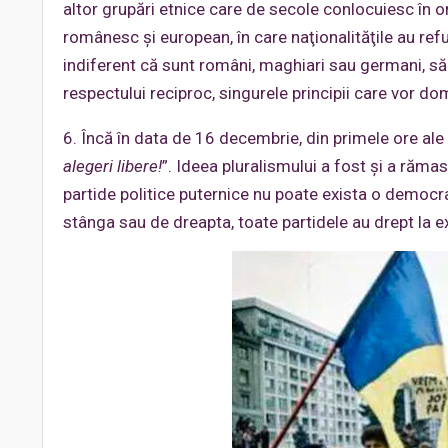
altor grupări etnice care de secole conlocuiesc în o
românesc şi european, în care naţionalităţile au refu
indiferent că sunt români, maghiari sau germani, să v
respectului reciproc, singurele principii care vor do
6. Încă în data de 16 decembrie, din primele ore ale 
alegeri libere!
”. Ideea pluralismului a fost şi a răm
partide politice puternice nu poate exista o democra
stânga sau de dreapta, toate partidele au drept la e