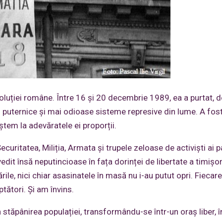
oluției române. Între 16 și 20 decembrie 1989, ea a purtat, 
i puternice și mai odioase sisteme represive din lume. A fos
ștem la adevăratele ei proporții.
uritatea, Miliția, Armata și trupele zeloase de activiști ai pa
it însă neputincioase în fața dorinței de libertate a timișor
tările, nici chiar asasinatele în masă nu i-au putut opri. Fiecar
ptători. Și am învins.
n stăpânirea populației, transformându-se într-un oraș liber, 