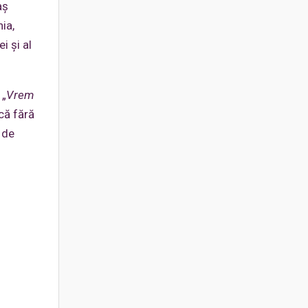
aş
ia,
i şi al
 „
Vrem
că fără
 de