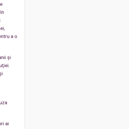
de
 în
i
ei,
ntru a o
nii şi
ţiei.
şi
auza
ri ai