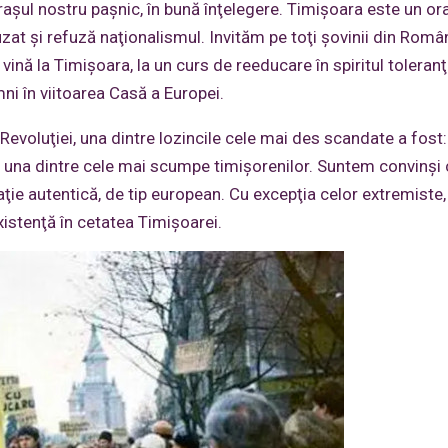
raşul nostru paşnic, în bună înţelegere. Timişoara este un or
zat şi refuză naţionalismul. Invităm pe toţi şovinii din Român
ină la Timişoara, la un curs de reeducare în spiritul toleranţe
mni în viitoarea Casă a Europei.
Revoluţiei, una dintre lozincile cele mai des scandate a fost:
as una dintre cele mai scumpe timişorenilor. Suntem convinşi 
ţie autentică, de tip european. Cu excepţia celor extremiste,
xistenţă în cetatea Timişoarei.