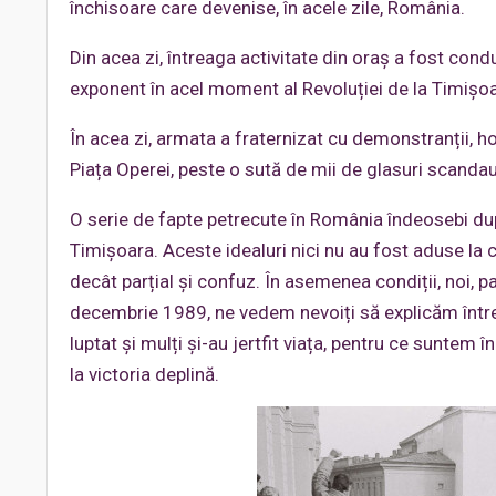
închisoare care devenise, în acele zile, România.
Din acea zi, întreaga activitate din oraș a fost con
exponent în acel moment al Revoluției de la Timișoa
În acea zi, armata a fraternizat cu demonstranții, h
Piața Operei, peste o sută de mii de glasuri scandau
O serie de fapte petrecute în România îndeosebi după
Timișoara. Aceste idealuri nici nu au fost aduse la
decât parțial și confuz. În asemenea condiții, noi, pa
decembrie 1989, ne vedem nevoiți să explicăm întregi
luptat și mulți și-au jertfit viața, pentru ce suntem 
la victoria deplină.