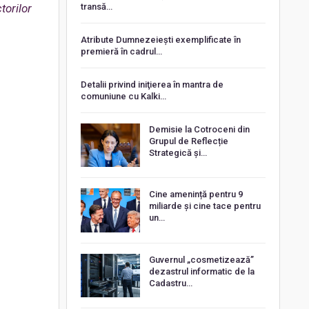
transă…
torilor
Atribute Dumnezeiești exemplificate în
premieră în cadrul…
Detalii privind iniţierea în mantra de
comuniune cu Kalki…
Demisie la Cotroceni din
Grupul de Reflecție
Strategică și…
Cine amenință pentru 9
miliarde și cine tace pentru
un…
Guvernul „cosmetizează”
dezastrul informatic de la
Cadastru…