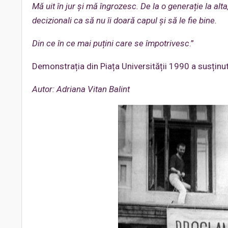
Mă uit în jur și mă îngrozesc. De la o generație la alt
decizionali ca să nu îi doară capul și să le fie bine.
Din ce în ce mai puțini care se împotrivesc
.”
Demonstrația din Piața Universității 1990 a susținu
Autor:
Adriana Vitan Balint