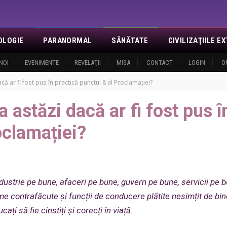
OLOGIE
PARANORMAL
SĂNĂTATE
CIVILIZAŢIILE 
NOI
EVENIMENTE
REVELAŢII
MISA
CONTACT
LOGIN
O
ă ar fi fost pus în practică punctul 8 al Proclamației?
 astăzi dacă ar fi fost pus î
oclamației?
ndustrie pe bune, afaceri pe b
une, guvern pe bune, servicii pe b
me contrafăcute și funcții de conducere plătite nesimțit de bin
ați să fie cinstiți și corecți în viață.