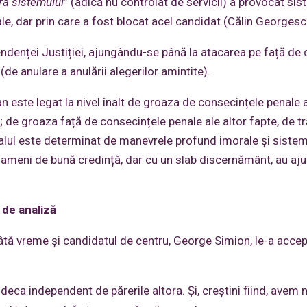
ra sistemului
” (adică nu controlat de servicii) a provocat sis
ale, dar prin care a fost blocat acel candidat (Călin Georgesc
endenței Justiției, ajungându-se până la atacarea pe față de 
de anulare a anulării alegerilor amintite).
Dan este legat la nivel înalt de groaza de consecințele penale 
 de groaza față de consecințele penale ale altor fapte, de tr
ndalul este determinat de manevrele profund imorale și siste
re oameni de bună credință, dar cu un slab discernământ, au aj
i de analiză
âtă vreme și candidatul de centru, George Simion, le-a accep
deca independent de părerile altora. Și, creștini fiind, avem 