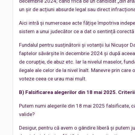
decembrie 2024; când frica de un candidat „
din afa
un șir de acțiuni absurde legal sau direct infracțion
Aici intră și numeroase acte fățișe împotriva indep
sistem a unui judecător ce a dat o sentință corectă (
Fundalul pentru susținătorii și votanții lui Nicușor 
faptelor săvârșite în decembrie 2024 și după aceea;
de corupție, de abuz etc. Iar la nivelul maselor, fu
ilegale ale celor de la nivel înalt. Manevre prin ca
voteze ceea ce urau mai mult.
B) Falsificarea alegerilor din 18 mai 2025.
Criteri
Putem numi alegerile din 18 mai 2025 falsificate, c
valide?
Desigur, pentru că avem o gândire liberă și putem ju