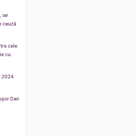
 iar
în cauză
ntre cele
ie cu
e 2024.
cușor Dan