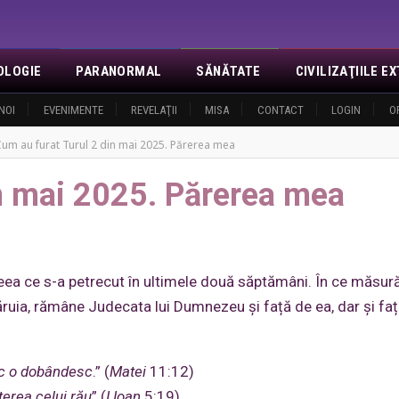
OLOGIE
PARANORMAL
SĂNĂTATE
CIVILIZAŢIILE 
NOI
EVENIMENTE
REVELAŢII
MISA
CONTACT
LOGIN
O
um au furat Turul 2 din mai 2025. Părerea mea
in mai 2025. Părerea mea
eea ce s-a petrecut în ultimele două săptămâni. În ce măsur
ruia, rămâne Judecata lui Dumnezeu și față de ea, dar și fa
esc o dobândesc
.” (
Matei
11:12)
erea celui rău
” (
I Ioan
5:19)