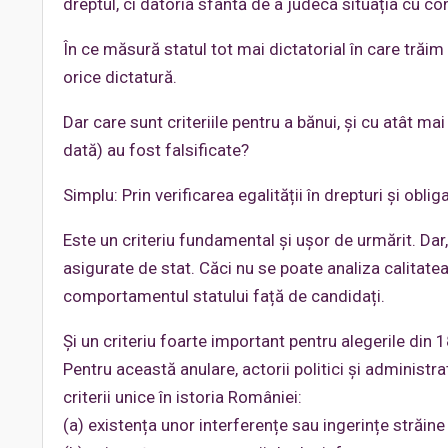
dreptul, ci datoria sfântă de a judeca situația cu co
În ce măsură statul tot mai dictatorial în care trăi
orice dictatură.
Dar care sunt criteriile pentru a bănui, și cu atât m
dată) au fost falsificate?
Simplu: Prin verificarea egalității în drepturi și oblig
Este un criteriu fundamental și ușor de urmărit. Dar, 
asigurate de stat. Căci nu se poate analiza calitatea
comportamentul statului față de candidați.
Și un criteriu foarte important pentru alegerile din
Pentru această anulare, actorii politici și administrati
criterii unice în istoria României:
(a) existența unor interferențe sau ingerințe străine 