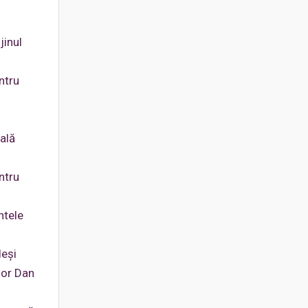
jinul
ntru
u
ală
ntru
ntele
deși
șor Dan