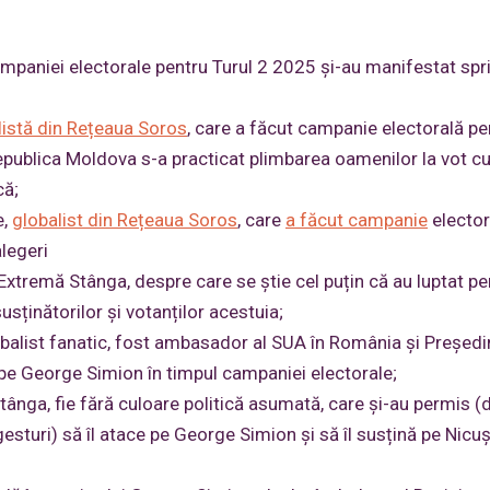
paniei electorale pentru Turul 2 2025 și-au manifestat spri
listă din Rețeaua Soros
, care a făcut campanie electorală pe
Republica Moldova s-a practicat plimbarea oamenilor la vot c
că;
e,
globalist din Rețeaua Soros
, care
a făcut campanie
elector
alegeri
 Extremă Stânga, despre care se știe cel puțin că au luptat pe
usținătorilor și votanților acestuia;
lobalist fanatic, fost ambasador al SUA în România și Președi
t pe George Simion în timpul campaniei electorale;
Stânga, fie fără culoare politică asumată, care și-au permis (
gesturi) să îl atace pe George Simion și să îl susțină pe Nicu