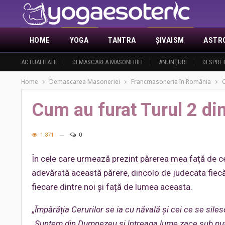
HOME
YOGA
TANTRA
ŞIVAISM
ASTR
ACTUALITATE
DEMASCAREA MASONERIEI
ANUNŢURI
DESPRE 
Home
Demascarea Masoneriei
Francmasoneria în România
C
Cum au furat Turul 2 d
1.371
0
În cele care urmează prezint părerea mea față de c
adevărată această părere, dincolo de judecata fiecă
fiecare dintre noi și față de lumea aceasta.
„
Împărăția Cerurilor se ia cu năvală și cei ce se sil
„
Suntem din Dumnezeu și întreaga lume zace sub put