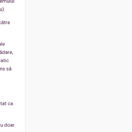
temului
u).
către
ale
ădare,
matic
uns să
tat ca
nu doar