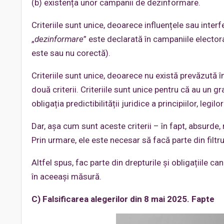
(b) existența unor campanii de dezinformare.
Criteriile sunt unice, deoarece influențele sau interf
„
dezinformare
” este declarată în campaniile electora
este sau nu corectă).
Criteriile sunt unice, deoarece nu există prevăzută în
două criterii. Criteriile sunt unice pentru că au un 
obligația predictibilității juridice a principiilor, legilo
Dar, așa cum sunt aceste criterii – în fapt, absurde
Prin urmare, ele este necesar să facă parte din filtr
Altfel spus, fac parte din drepturile și obligațiile ca
în aceeași măsură.
C) Falsificarea alegerilor din 8 mai 2025.
Fapte