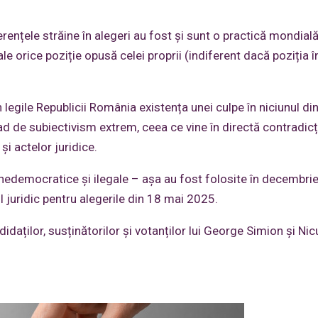
erențele străine în alegeri au fost și sunt o practică mondială,
le orice poziție opusă celei proprii (indiferent dacă poziția 
 legile Republicii România existența unei culpe în niciunul di
grad de subiectivism extrem, ceea ce vine în directă contradicț
r și actelor juridice.
, nedemocratice și ilegale – așa au fost folosite în decembri
ul juridic pentru alegerile din 18 mai 2025.
ndidaților, susținătorilor și votanților lui George Simion și Ni