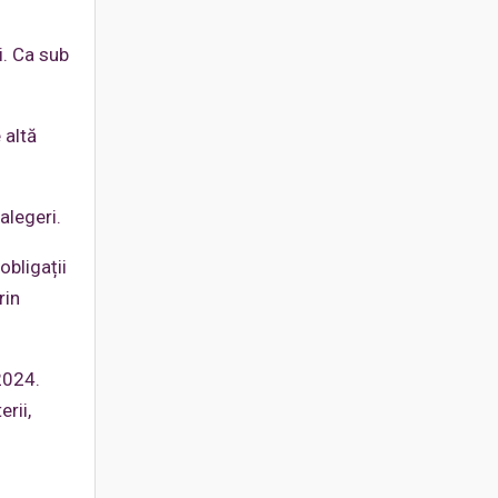
i. Ca sub
 altă
 alegeri.
obligații
rin
2024.
erii,