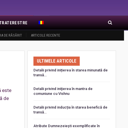
EXTRATERESTRE
RA DE RĂSĂRIT
ARTICOLE RECENTE
ULTIMELE ARTICOLE
Detalii privind inițierea în starea minunată de
transă…
Detalii privind iniţierea în mantra de
ă este
comuniune cu Vishnu
ță de
Detalii privind inducția în starea benefică de
transă…
Atribute Dumnezeiești exemplificate în