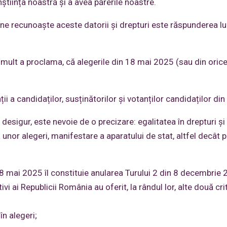
nștiința noastră și a avea părerile noastre.
m ne recunoaște aceste datorii și drepturi este răspunderea lu
ai mult a proclama, că alegerile din 18 mai 2025 (sau din orice
ații a candidaților, susținătorilor și votanților candidaților din
desigur, este nevoie de o precizare: egalitatea în drepturi și 
 unor alegeri, manifestare a aparatului de stat, altfel decât p
 18 mai 2025 îl constituie anularea Turului 2 din 8 decembrie 
vi ai Republicii România au oferit, la rândul lor, alte două crit
în alegeri;