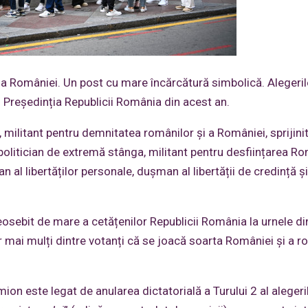
ia României. Un post cu mare încărcătură simbolică. Alegeril
u Președinția Republicii România din acest an.
, militant pentru demnitatea românilor și a României, sprijinit
n politician de extremă stânga, militant pentru desființarea Ro
 al libertăților personale, dușman al libertății de credință ș
osebit de mare a cetățenilor Republicii România la urnele din
 mai mulți dintre votanți că se joacă soarta României și a r
mion este legat de anularea dictatorială a Turului 2 al alegeri