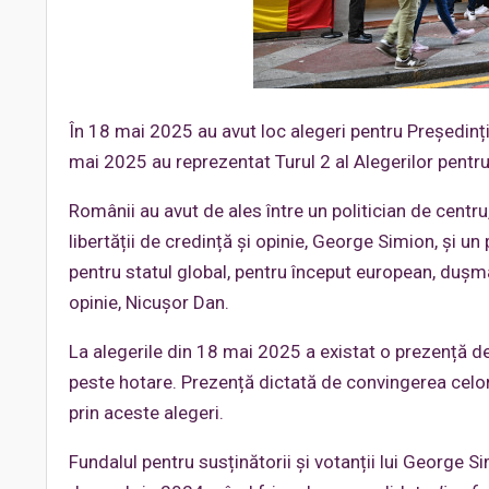
În 18 mai 2025 au avut loc alegeri pentru Președinț
mai 2025 au reprezentat Turul 2 al Alegerilor pentr
Românii au avut de ales între un politician de centru
libertății de credință și opinie, George Simion, și u
pentru statul global, pentru început european, dușman
opinie, Nicușor Dan.
La alegerile din 18 mai 2025 a existat o prezență de
peste hotare. Prezență dictată de convingerea celor
prin aceste alegeri.
Fundalul pentru susținătorii și votanții lui George Si