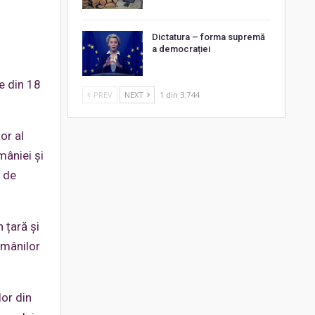
Dictatura – forma supremă
a democrației
e din 18
PREV
NEXT
1 din 3.744
or al
mâniei și
i de
 țară și
omânilor
lor din