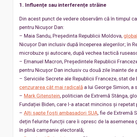
1. Influențe sau interferențe străine
Din acest punct de vedere observăm că în timpul cam
pentru Nicușor Dan:
– Maia Sandu, Președinta Republicii Moldova,
globa
Nicușor Dan inclusiv după începerea alegerilor; în 
microbuze și autocare, după vechea tactică ruseas
– Emanuel Macron, Președintele Republicii Francez
pentru Nicușor Dan inclusiv cu două zile înainte de 
– Serviciile Secrete ale Republicii Franceze, stat de
cenzurarea cât mai radicală
a lui George Simion, a s
–
Mark Gitenstein
, politician de Extremă Stânga, g
Fundației Biden, care l-a atacat mincinos și repeta
–
Alți șapte foști ambasadori SUA
, fie de Extremă 
dețin felurite funcții care îi opresc de la asemenea 
în plină campanie electorală;