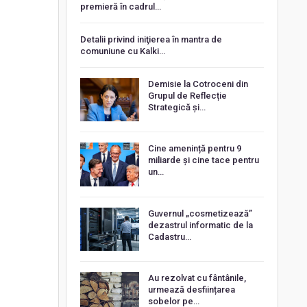
premieră în cadrul…
Detalii privind iniţierea în mantra de
comuniune cu Kalki…
Demisie la Cotroceni din
Grupul de Reflecție
Strategică și…
Cine amenință pentru 9
miliarde și cine tace pentru
un…
Guvernul „cosmetizează”
dezastrul informatic de la
Cadastru…
Au rezolvat cu fântânile,
urmează desființarea
sobelor pe…