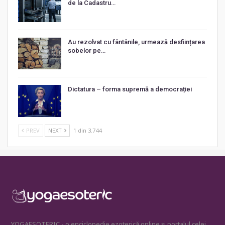
de la Cadastru…
Au rezolvat cu fântânile, urmează desființarea
sobelor pe…
Dictatura – forma supremă a democrației
PREV
NEXT
1 din 3.744
YOGAESOTERIC - o enciclopedie ezoterică online și portalul celei