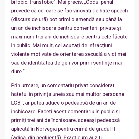
bifobic, transfobic“. Mai precis, „Codul penal
prevede că cei care se fac vinovați de hate speech
(discurs de ură) pot primi o amendă sau până la
un an de închisoare pentru comentarii private și
maximum trei ani de închisoare pentru cele făcute
în public. Mai mult, cei acuzați de infracțiuni
violente motivate de orientarea sexuală a victimei
sau de identitatea de gen vor primi sentințe mai
dure.“
Prin urmare, un comentariu privat considerat
hateful în privința uneia sau mai multor persoane
LGBT, ar putea aduce o pedeapsă de un an de
închisoare. Faceți acest comentariu în public și
primiți trei ani de închisoare, aceeași pedeapsă
aplicată în Norvegia pentru crimă de gradul III
(adică, din neglijență). Exact cum auziți.