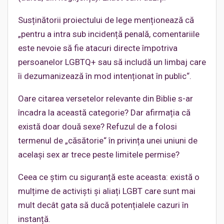
Susținătorii proiectului de lege menționează că
„pentru a intra sub incidență penală, comentariile
este nevoie să fie atacuri directe împotriva
persoanelor LGBTQ+ sau să includă un limbaj care
îi dezumanizează în mod intenționat în public“.
Oare citarea versetelor relevante din Biblie s-ar
încadra la această categorie? Dar afirmația că
există doar două sexe? Refuzul de a folosi
termenul de „căsătorie“ în privința unei uniuni de
același sex ar trece peste limitele permise?
Ceea ce știm cu siguranță este aceasta: există o
mulțime de activiști și aliați LGBT care sunt mai
mult decât gata să ducă potențialele cazuri în
instanță.