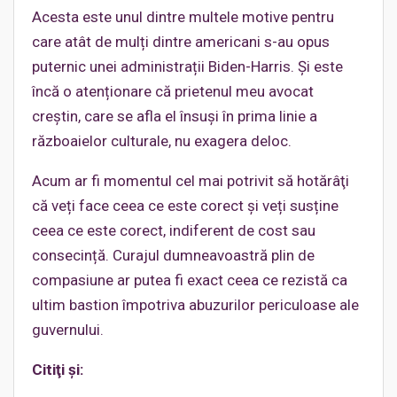
Acesta este unul dintre multele motive pentru
care atât de mulți dintre americani s-au opus
puternic unei administrații Biden-Harris. Și este
încă o atenționare că prietenul meu avocat
creștin, care se afla el însuși în prima linie a
războaielor culturale, nu exagera deloc.
Acum ar fi momentul cel mai potrivit să hotărâţi
că veți face ceea ce este corect și veți susține
ceea ce este corect, indiferent de cost sau
consecință. Curajul dumneavoastră plin de
compasiune ar putea fi exact ceea ce rezistă ca
ultim bastion împotriva abuzurilor periculoase ale
guvernului.
Citiţi şi: