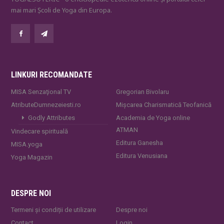
mai mari Școli de Yoga din Europa.
LINKURI RECOMANDATE
MISA Senzaţional TV
Gregorian Bivolaru
AtributeDumnezeiesti.ro
Mișcarea Charismatică Teofanică
Godly Attributes
Academia de Yoga online
ATMAN
Vindecare spirituală
Editura Ganesha
MISA.yoga
Editura Venusiana
Yoga Magazin
DESPRE NOI
Termeni și condiții de utilizare
Despre noi
Contact
Login