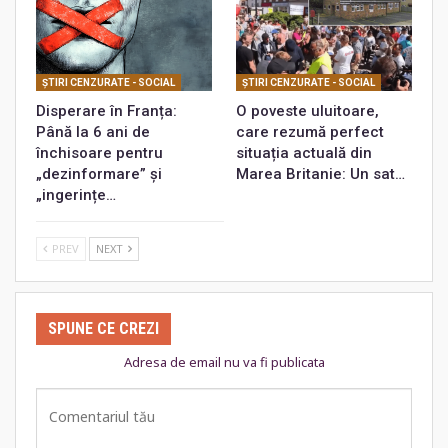
ŞTIRI CENZURATE - SOCIAL
ŞTIRI CENZURATE - SOCIAL
Disperare în Franța:
O poveste uluitoare,
Până la 6 ani de
care rezumă perfect
închisoare pentru
situația actuală din
„dezinformare” și
Marea Britanie: Un sat…
„ingerințe…
PREV
NEXT
SPUNE CE CREZI
Adresa de email nu va fi publicata