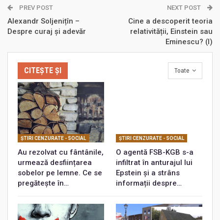
PREV POST
NEXT POST
Alexandr Soljenițîn –
Cine a descoperit teoria
Despre curaj și adevăr
relativității, Einstein sau
Eminescu? (I)
CITEȘTE ȘI
Toate
ŞTIRI CENZURATE - SOCIAL
ŞTIRI CENZURATE - SOCIAL
Au rezolvat cu fântânile,
O agentă FSB-KGB s-a
urmează desființarea
infiltrat în anturajul lui
sobelor pe lemne. Ce se
Epstein și a strâns
pregătește în…
informații despre…