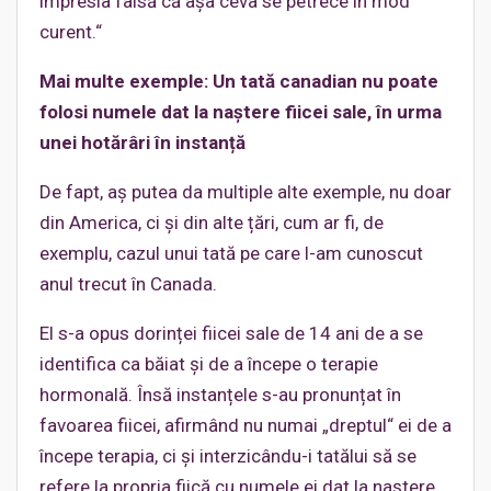
impresia falsă că așa ceva se petrece în mod
curent.“
Mai multe exemple: Un tată canadian nu poate
folosi numele dat la naștere fiicei sale, în urma
unei hotărâri în instanță
De fapt, aș putea da multiple alte exemple, nu doar
din America, ci și din alte țări, cum ar fi, de
exemplu, cazul unui tată pe care l-am cunoscut
anul trecut în Canada.
El s-a opus dorinței fiicei sale de 14 ani de a se
identifica ca băiat și de a începe o terapie
hormonală. Însă instanțele s-au pronunțat în
favoarea fiicei, afirmând nu numai „dreptul“ ei de a
începe terapia, ci și interzicându-i tatălui să se
refere la propria fiică cu numele ei dat la naștere