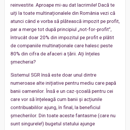
reinvestite. Aproape mi-au dat lacrimile! Dacă te
uiți la toate multinaționalele din România vezi că
atunci când e vorba să plătească impozit pe profit,
par a merge tot după principiul „not-for-profit”,
întrucât doar 20% din impozitul pe profit e plătit
de companiile multinaționale care halesc peste
80% din cifra de afaceri a țării. Ați înțeles
șmecheria?
Sistemul SGR însă este doar unul dintre
numeroase alte inițiative pentru mediu care papă
banii oamenilor. Însă e un caz-școală pentru cei
care vor să înțeleagă cum banii și acțiunile
contribuabililor ajung, în final, la beneficiul
șmecherilor. Din toate aceste fantasme (care nu
sunt singurele!) bugetul statului ajunge