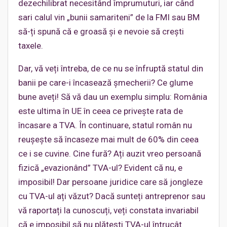
dezechilibrat necesitând împrumuturi, iar când
sari calul vin „bunii samariteni” de la FMI sau BM
să-ți spună că e groasă și e nevoie să crești
taxele.
Dar, vă veți întreba, de ce nu se înfruptă statul din
banii pe care-i încasează șmecherii? Ce glume
bune aveți! Să vă dau un exemplu simplu: România
este ultima în UE în ceea ce privește rata de
încasare a TVA. În continuare, statul român nu
reușește să încaseze mai mult de 60% din ceea
ce i se cuvine. Cine fură? Ați auzit vreo persoană
fizică „evazionând” TVA-ul? Evident că nu, e
imposibil! Dar persoane juridice care să jongleze
cu TVA-ul ați văzut? Dacă sunteți antreprenor sau
vă raportați la cunoscuți, veți constata invariabil
că e imposibil să nu plătești TVA-ul întrucât