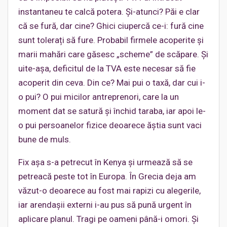
instantaneu te calcă potera. Și-atunci? Păi e clar
că se fură, dar cine? Ghici ciupercă ce-i: fură cine
sunt tolerați să fure. Probabil firmele acoperite și
marii mahări care găsesc „scheme” de scăpare. Și
uite-așa, deficitul de la TVA este necesar să fie
acoperit din ceva. Din ce? Mai pui o taxă, dar cui i-
o pui? O pui micilor antreprenori, care la un
moment dat se satură și închid taraba, iar apoi le-
o pui persoanelor fizice deoarece ăștia sunt vaci
bune de muls.
Fix așa s-a petrecut în Kenya și urmează să se
petreacă peste tot în Europa. În Grecia deja am
văzut-o deoarece au fost mai rapizi cu alegerile,
iar arendașii externi i-au pus să pună urgent în
aplicare planul. Tragi pe oameni până-i omori. Și