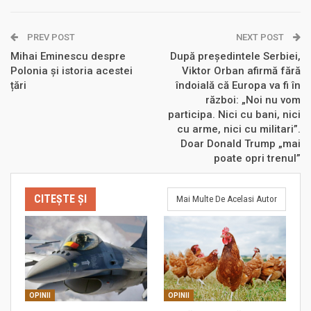
PREV POST
NEXT POST
Mihai Eminescu despre
După președintele Serbiei,
Polonia și istoria acestei
Viktor Orban afirmă fără
țări
îndoială că Europa va fi în
război: „Noi nu vom
participa. Nici cu bani, nici
cu arme, nici cu militari”.
Doar Donald Trump „mai
poate opri trenul”
CITEȘTE ȘI
Mai Multe De Acelasi Autor
OPINII
OPINII