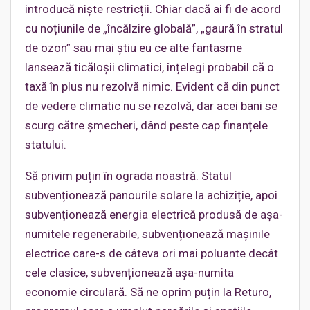
introducă niște restricții. Chiar dacă ai fi de acord
cu noțiunile de „încălzire globală”, „gaură în stratul
de ozon” sau mai știu eu ce alte fantasme
lansează ticăloșii climatici, înțelegi probabil că o
taxă în plus nu rezolvă nimic. Evident că din punct
de vedere climatic nu se rezolvă, dar acei bani se
scurg către șmecheri, dând peste cap finanțele
statului.
Să privim puțin în ograda noastră. Statul
subvenționează panourile solare la achiziție, apoi
subvenționează energia electrică produsă de așa-
numitele regenerabile, subvenționează mașinile
electrice care-s de câteva ori mai poluante decât
cele clasice, subvenționează așa-numita
economie circulară. Să ne oprim puțin la Returo,