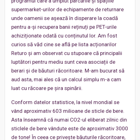
programul care a umplut parcările și spațiile
supermarket-urilor de echipamente de returnare
unde oamenii se așează în disperare la coadă
pentru a-și recupera banii reținuți pe PET-urile
achiziționate odată cu conținutul lor. Am fost
curios să văd cine se află pe lista acționarilor
Returo și am observat cu stupoare că principalii
luptători pentru mediu sunt ceva asociații de
berari și de băuturi răcoritoare. M-am bucurat să
aud asta, mai ales că un calcul simplu m-a cam
luat cu răcoare pe șira spinării.
Conform datelor statistice, la nivel mondial se
vând aproximativ 603 milioane de sticle de bere.
Asta înseamnă că numai CO2-ul eliberat zilnic din
sticlele de bere vândute este de aproximativ 3000
de tone! În ceea ce privește băuturile răcoritoare,