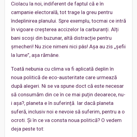
Ciolacu la noi, indiferent de faptul că e în
campanie electorală, tot trage la greu pentru
îndeplinirea planului. Spre exemplu, tocmai ce intră
în vigoare creșterea accizelor la carburanți. Alți
bani scoși din buzunar, altă distracție pentru
șmecheri! Nu zice nimeni nici pâs! Așa au zis „șefii
la lume”, așa rămâne.
Toată nebunia cu clima va fi aplicată deplin în
noua politică de eco-austeritate care urmează
după alegeri. Ni se va spune doct că este necesar
să consumăm din ce în ce mai puțin deoarece, nu-
i așa?, planeta e în suferință. Iar dacă planeta
suferă, inclusiv noi e nevoie să suferim, pentru a o
ocroti. Și în ce va consta noua politică? O vedem
deja peste tot: