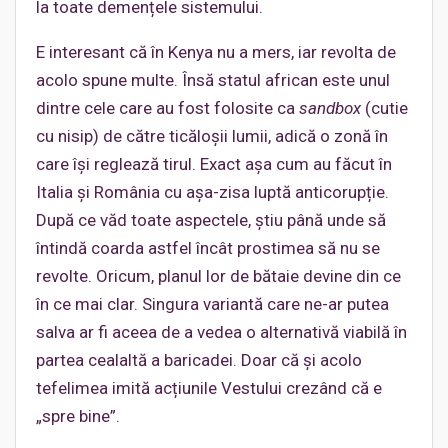
la toate demențele sistemului.
E interesant că în Kenya nu a mers, iar revolta de
acolo spune multe. Însă statul african este unul
dintre cele care au fost folosite ca
sandbox
(cutie
cu nisip) de către ticăloșii lumii, adică o zonă în
care își reglează tirul. Exact așa cum au făcut în
Italia și România cu așa-zisa luptă anticorupție.
După ce văd toate aspectele, știu până unde să
întindă coarda astfel încât prostimea să nu se
revolte. Oricum, planul lor de bătaie devine din ce
în ce mai clar. Singura variantă care ne-ar putea
salva ar fi aceea de a vedea o alternativă viabilă în
partea cealaltă a baricadei. Doar că și acolo
tefelimea imită acțiunile Vestului crezând că e
„spre bine”.