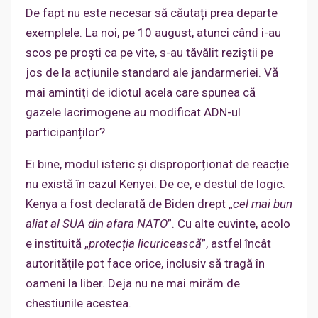
De fapt nu este necesar să căutați prea departe
exemplele. La noi, pe 10 august, atunci când i-au
scos pe proști ca pe vite, s-au tăvălit reziștii pe
jos de la acțiunile standard ale jandarmeriei. Vă
mai amintiți de idiotul acela care spunea că
gazele lacrimogene au modificat ADN-ul
participanților?
Ei bine, modul isteric și disproporționat de reacție
nu există în cazul Kenyei. De ce, e destul de logic.
Kenya a fost declarată de Biden drept „
cel mai bun
aliat al SUA din afara NATO
”. Cu alte cuvinte, acolo
e instituită „
protecția licuricească
”, astfel încât
autoritățile pot face orice, inclusiv să tragă în
oameni la liber. Deja nu ne mai mirăm de
chestiunile acestea.