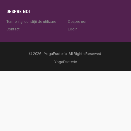
DESPRE NOI
Termeni și condiții de utilizare
Despre noi
Contact
Login
© 2026 - YogaEsoteric. All Rights Reserved.
YogaEsoteric