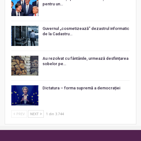
pentru un…
Guvernul „cosmetizează” dezastrul informatic
de la Cadastru…
Au rezolvat cu fântânile, urmează desființarea
sobelor pe…
Dictatura – forma supremă a democrației
PREV
NEXT
1 din 3.744