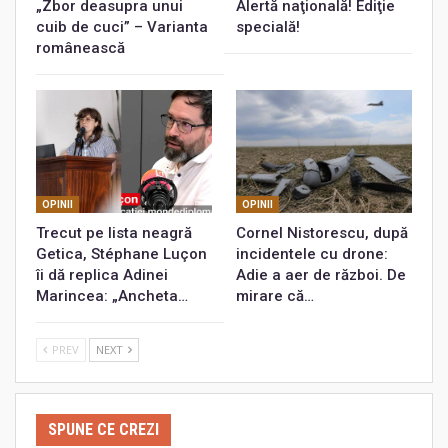
„Zbor deasupra unui
Alertă naţională! Ediţie
cuib de cuci” – Varianta
specială!
românească
OPINII
OPINII
Trecut pe lista neagră
Cornel Nistorescu, după
Getica, Stéphane Luçon
incidentele cu drone:
îi dă replica Adinei
Adie a aer de război. De
Marincea: „Ancheta…
mirare că…
PREV
NEXT
SPUNE CE CREZI