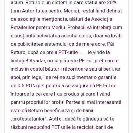
acum. Returo e un sistem în care statul are 20%
(prin Autoritatea pentru Mediu), restul fiind deținut
de asociațiile menționate, alături de Asociația
Retailerilor pentru Mediu. Probabil vă întrebați cum
e susținută activitatea acestui colos, doar vă loviți
de publicitatea sistemului ca de mere acre. Păi
Returo, după ce preia PET-urile ……. le vinde la
licitație! Așadar, omul plătește PET-ul, preț care e
inclus în costul băuturii răcoritoare sau al berii, iar
apoi, prin lege, i se reține suplimentar o garanție
de 0.5 RON/pet pentru a se asigura că PET-ul se
întoarce la cei care l-au produs și care-l vând
pentru propriul lor profit. Partea și mai interesantă
este că Returo beneficiază și de banii
„protestatarilor”. Astfel, dacă te gândești să te
răzbuni neducând PET-urile la reciclat, banii de