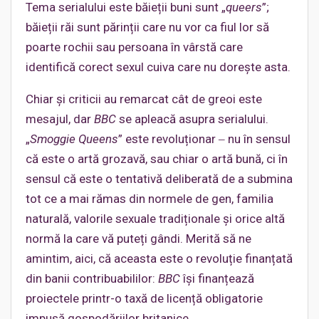
Tema serialului este băieții buni sunt „
queers
”;
băieții răi sunt părinții care nu vor ca fiul lor să
poarte rochii sau persoana în vârstă care
identifică corect sexul cuiva care nu dorește asta.
Chiar și criticii au remarcat cât de greoi este
mesajul, dar
BBC
se apleacă asupra serialului.
„
Smoggie Queens
” este revoluționar ‒ nu în sensul
că este o artă grozavă, sau chiar o artă bună, ci în
sensul că este o tentativă deliberată de a submina
tot ce a mai rămas din normele de gen, familia
naturală, valorile sexuale tradiționale și orice altă
normă la care vă puteți gândi. Merită să ne
amintim, aici, că aceasta este o revoluție finanțată
din banii contribuabililor:
BBC
își finanțează
proiectele printr-o taxă de licență obligatorie
impusă gospodăriilor britanice.