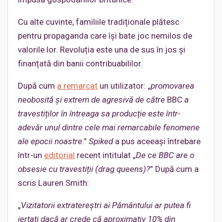
Cu alte cuvinte, familiile tradiționale plătesc
pentru propaganda care își bate joc nemilos de
valorile lor. Revoluția este una de sus în jos și
finanțată din banii contribuabililor.
După cum
a remarcat
un utilizator: „
promovarea
neobosită și
extrem
de agresivă de către
BBC
a
travestiților în întreaga sa producție este într-
adevăr unul dintre cele mai remarcabile fenomene
ale epocii noastre
.”
Spiked
a pus aceeași întrebare
într-un
editorial
recent intitulat „
De ce BBC are o
obsesie cu travestiții (drag queens)?
” După cum a
scris Lauren Smith:
„
Vizitatorii extratereștri ai Pământului ar putea fi
iertați dacă ar crede că aproximativ 10% din