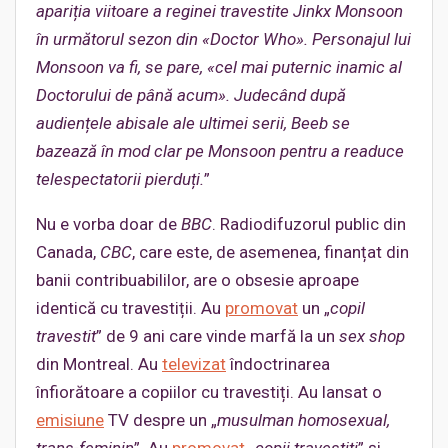
apariția viitoare a reginei travestite Jinkx Monsoon
în urmă
torul sezon din «Doctor Who». Personajul lui
Monsoon va fi, se pare, «cel mai puternic inamic al
Doctorului de până acum». Judecând după
audiențele abisale ale ultimei serii, Beeb se
bazează în mod clar pe Monsoon pentru a readuce
telespectatorii pierduți.
”
Nu e vorba doar de
BBC
. Radiodifuzorul public din
Canada,
CBC
, care este, de asemenea, finanțat din
banii contribuabililor, are o obsesie aproape
identică cu travestiții. Au
promovat
un „
copil
travestit
” de 9 ani care vinde marfă la un
sex shop
din Montreal. Au
televizat
îndoctrinarea
înfiorătoare a copiilor cu travestiți. Au lansat o
emisiune
TV despre un „
musulman homosexual,