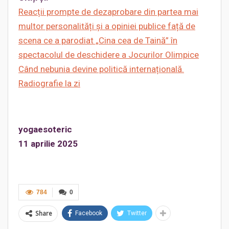
Reacții prompte de dezaprobare din partea mai
multor personalități și a
opiniei publice față de
scena ce a parodiat „Cina cea de Taină” în
spectacolul de deschidere a Jocurilor Olimpice
Când nebunia devine politică internațională.
Radiografie la zi
yogaesoteric
11 aprilie 2025
784
0
Share
Facebook
Twitter