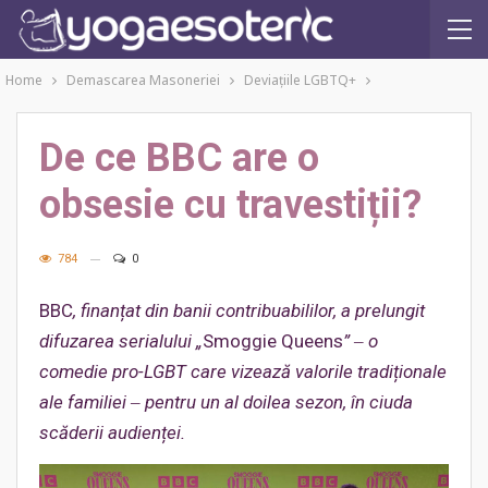
Home
Demascarea Masoneriei
Deviațiile LGBTQ+
De ce BBC are o
obsesie cu travestiții?
784
0
BBC
, finanțat din banii contribuabililor, a prelungit
difuzarea serialului „
Smoggie Queens
”
‒ o
comedie pro-LGBT care vizează valorile tradiționale
ale familiei ‒ pentru un al doilea sezon, în ciuda
scăderii audienței.