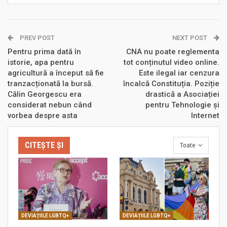
PREV POST
NEXT POST
Pentru prima dată în
CNA nu poate reglementa
istorie, apa pentru
tot conținutul video online.
agricultură a început să fie
Este ilegal iar cenzura
tranzacționată la bursă.
încalcă Constituția. Poziție
Călin Georgescu era
drastică a Asociației
considerat nebun când
pentru Tehnologie și
vorbea despre asta
Internet
CITEȘTE ȘI
Toate
DEVIAȚIILE LGBTQ+
DEVIAȚIILE LGBTQ+