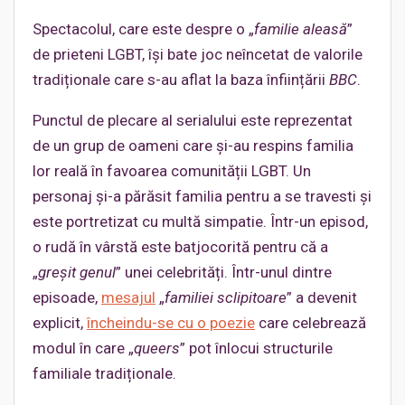
Spectacolul, care este despre o „
familie aleasă
”
de prieteni LGBT, își bate joc neîncetat de valorile
tradiționale care s-au aflat la baza înființării
BBC
.
Punctul de plecare al serialului este reprezentat
de un grup de oameni care și-au respins familia
lor reală în favoarea comunității LGBT. Un
personaj și-a părăsit familia pentru a se travesti și
este portretizat cu multă simpatie. Într-un episod,
o rudă în vârstă este batjocorită pentru că a
„
greșit genul
” unei celebrități. Într-unul dintre
episoade,
mesajul
„
familiei sclipitoare
” a devenit
explicit,
încheindu-se cu o poezie
care celebrează
modul în care „
queers
” pot înlocui structurile
familiale tradiționale.