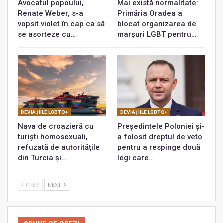
Avocatul popoului,
Mai există normalitate:
Renate Weber, s-a
Primăria Oradea a
vopsit violet în cap ca să
blocat organizarea de
se asorteze cu…
marșuri LGBT pentru…
DEVIAȚIILE LGBTQ+
DEVIAȚIILE LGBTQ+
Nava de croazieră cu
Președintele Poloniei și-
turiști homosexuali,
a folosit dreptul de veto
refuzată de autoritățile
pentru a respinge două
din Turcia și…
legi care…
PREV
NEXT