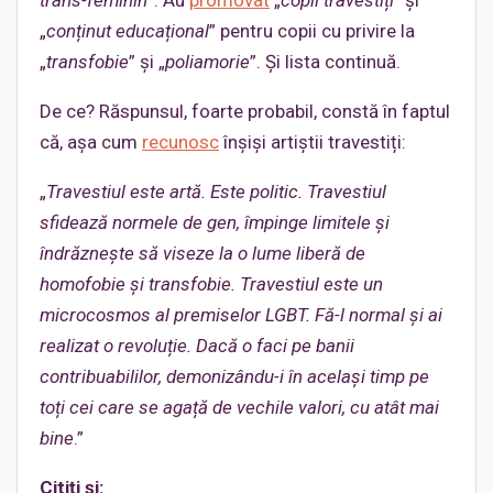
trans-feminin
”. Au
promovat
„
copii travestiți
” și
„
conținut educațional
” pentru copii cu privire la
„
transfobie
” și „
poliamorie
”. Și lista continuă.
De ce? Răspunsul, foarte probabil, constă în faptul
că, așa cum
recunosc
înșiși artiștii travestiți:
„
Travestiul este artă. Este politic. Travestiul
sfidează normele de gen, împinge limitele și
îndrăznește să viseze la o lume
liberă de
homofobie și transfobie. Travestiul este un
microcosmos al premiselor LGBT. Fă-l normal și ai
realizat o revoluție. Dacă o faci pe banii
contribuabililor, demonizându-i în același timp pe
toți cei care se agață de vechile valori, cu atât mai
bine
.”
Citiți și: