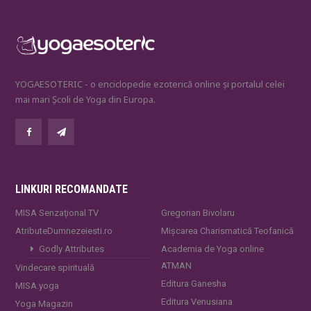
YOGAESOTERIC - o enciclopedie ezoterică online și portalul celei
mai mari Școli de Yoga din Europa.
LINKURI RECOMANDATE
MISA Senzaţional TV
Gregorian Bivolaru
AtributeDumnezeiesti.ro
Mișcarea Charismatică Teofanică
Godly Attributes
Academia de Yoga online
ATMAN
Vindecare spirituală
Editura Ganesha
MISA.yoga
Editura Venusiana
Yoga Magazin