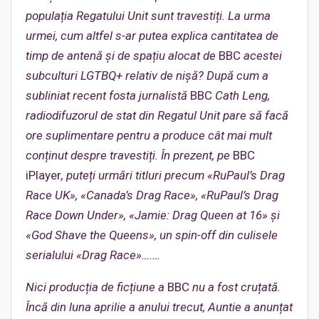
populația Regatului Unit sunt travestiți. La urma
urmei, cum altfel s-ar putea explica cantitatea de
timp de antenă și de spațiu alocat de
BBC
acestei
subculturi LGTBQ+ relativ de nișă? După cum a
subliniat recent fosta jurnalistă
BBC
Cath Leng,
radiodifuzorul de stat din Regatul Unit pare să facă
ore suplimentare pentru a produce cât mai mult
conținut despre travestiți. În prezent, pe
BBC
iPlayer
, puteți urmări titluri precum «RuPaul’s Drag
Race UK», «Canada’s Drag Race», «RuPaul’s Drag
Race Down Under», «Jamie: Drag Queen at 16» și
«God Shave the Queens», un spin-off din culisele
serialului «Drag Race»
….
…
Nici producția de ficțiune a
BBC
nu a fost cruțată.
Încă din luna aprilie a anului trecut, Auntie a anunțat