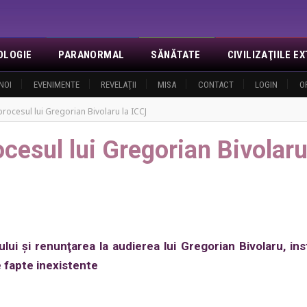
OLOGIE
PARANORMAL
SĂNĂTATE
CIVILIZAŢIILE 
NOI
EVENIMENTE
REVELAŢII
MISA
CONTACT
LOGIN
O
 procesul lui Gregorian Bivolaru la ICCJ
ocesul lui Gregorian Bivolaru
ui şi renunţarea la audierea lui Gregorian Bivolaru, ins
 fapte inexistente