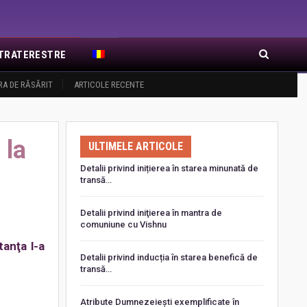
EXTRATERESTRE
RA DE RĂSĂRIT
ARTICOLE RECENTE
 la
ULTIMELE ARTICOLE
Detalii privind inițierea în starea minunată de
transă…
Detalii privind iniţierea în mantra de
comuniune cu Vishnu
tanţa l-a
Detalii privind inducția în starea benefică de
transă…
Atribute Dumnezeiești exemplificate în