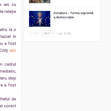
e ani cu
e relaţie
Dictatura – forma supremă
a democrației
atru la o
PREV
NEXT
1 din 3.744
taziat în
nu a fost
Citiţi
aici
in cadrul
mediatic,
laru deşi
re a fost
ltatul de
at corect