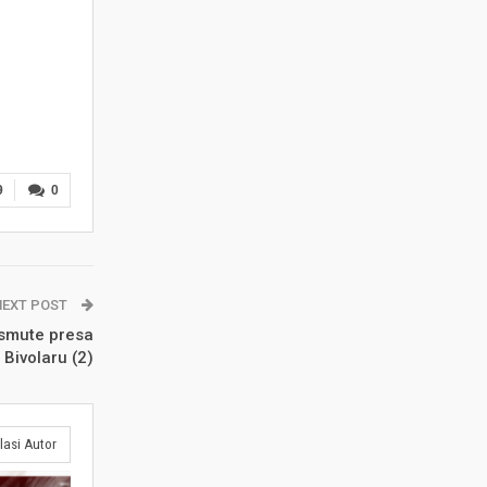
9
0
NEXT POST
 asmute presa
 Bivolaru (2)
lasi Autor