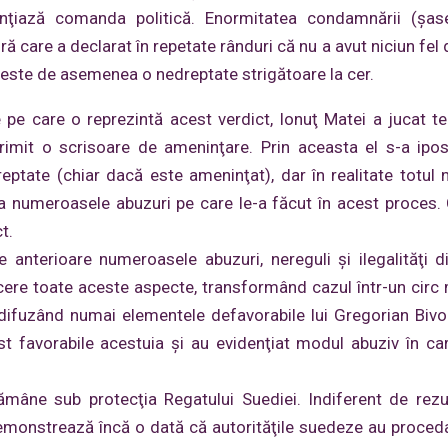
enţiază comanda politică. Enormitatea condamnării (şas
 care a declarat în repetate rânduri că nu a avut niciun fel d
 este de asemenea o nedreptate strigătoare la cer.
pe care o reprezintă acest verdict, Ionuţ Matei a jucat te
rimit o scrisoare de ameninţare. Prin aceasta el s-a ipos
eptate (chiar dacă este ameninţat), dar în realitate totul 
la numeroasele abuzuri pe care le-a făcut în acest proces. 
t.
anterioare numeroasele abuzuri, nereguli şi ilegalităţi d
ere toate aceste aspecte, transformând cazul într-un circ 
 difuzând numai elementele defavorabile lui Gregorian Bivo
st favorabile acestuia şi au evidenţiat modul abuziv în ca
mâne sub protecţia Regatului Suediei. Indiferent de rezu
 demonstrează încă o dată că autorităţile suedeze au proced