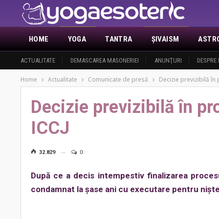
HOME
YOGA
TANTRA
ŞIVAISM
ASTR
ACTUALITATE
DEMASCAREA MASONERIEI
ANUNŢURI
DESPRE 
Home
Actualitate
Comunicate de presă
Decizie previzibilă în
Decizie previzibilă în pr
ICCJ
32.829
0
După ce a decis intempestiv finalizarea procesul
condamnat la şase ani cu executare pentru nişte