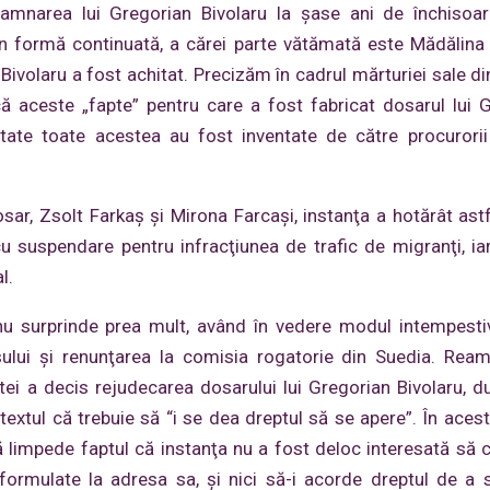
damnarea lui Gregorian Bivolaru la şase ani de închisoa
 în formă continuată, a cărei parte vătămată este Mădălina
Bivolaru a fost achitat. Precizăm în cadrul mărturiei sale di
ă aceste „fapte” pentru care a fost fabricat dosarul lui 
litate toate acestea au fost inventate de către procurori
dosar, Zsolt Farkaş şi Mirona Farcaşi, instanţa a hotărât astf
 suspendare pentru infracţiunea de trafic de migranţi, ia
l.
u surprinde prea mult, având în vedere modul intempesti
ului şi renunţarea la comisia rogatorie din Suedia. Rea
ei a decis rejudecarea dosarului lui Gregorian Bivolaru, 
etextul că trebuie să “i se dea dreptul să se apere”. În acest
că limpede faptul că instanţa nu a fost deloc interesată să
formulate la adresa sa, şi nici să-i acorde dreptul de a 