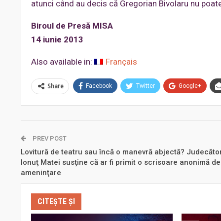
atunci când au decis că Gregorian Bivolaru nu poat
Biroul de Presă MISA
14 iunie 2013
Also available in:
Français
Share
Facebook
Twitter
Google+
PREV POST
Lovitură de teatru sau încă o manevră abjectă? Judecăto
Ionuţ Matei susţine că ar fi primit o scrisoare anonimă de
ameninţare
CITEȘTE ȘI