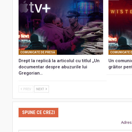
COMUNICATE DE PRESĂ
COMUNICATE 
Drept la replică la articolul cu titlul „Un
Un comunic
documentar despre abuzurile lui
grăitor pen
Gregorian…
PREV
NEXT
SPUNE CE CREZI
Adresa