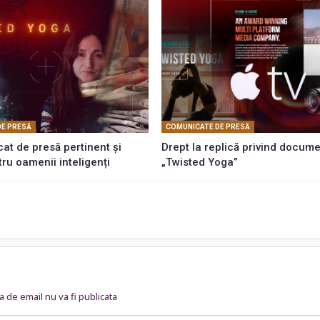
DE PRESĂ
COMUNICATE DE PRESĂ
at de presă pertinent și
Drept la replică privind docume
tru oamenii inteligenți
„Twisted Yoga”
 de email nu va fi publicata