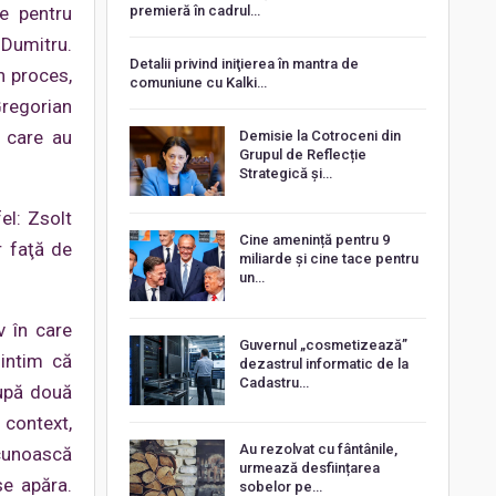
premieră în cadrul…
re pentru
 Dumitru.
Detalii privind iniţierea în mantra de
n proces,
comuniune cu Kalki…
Gregorian
i care au
Demisie la Cotroceni din
Grupul de Reflecție
Strategică și…
el: Zsolt
Cine amenință pentru 9
r faţă de
miliarde și cine tace pentru
un…
v în care
Guvernul „cosmetizează”
mintim că
dezastrul informatic de la
Cadastru…
după două
 context,
Au rezolvat cu fântânile,
 cunoască
urmează desființarea
se apăra.
sobelor pe…