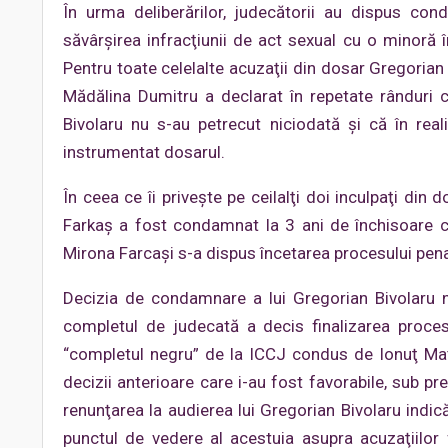
În urma deliberărilor, judecătorii au dispus con
săvârşirea infracţiunii de act sexual cu o minoră
Pentru toate celelalte acuzaţii din dosar Gregorian 
Mădălina Dumitru a declarat în repetate rânduri c
Bivolaru nu s-au petrecut niciodată şi că în rea
instrumentat dosarul.
În ceea ce îi priveşte pe ceilalţi doi inculpaţi din 
Farkaş a fost condamnat la 3 ani de închisoare cu
Mirona Farcaşi s-a dispus încetarea procesului pena
Decizia de condamnare a lui Gregorian Bivolaru n
completul de judecată a decis finalizarea proces
“completul negru” de la ICCJ condus de Ionuţ Mat
decizii anterioare care i-au fost favorabile, sub pr
renunţarea la audierea lui Gregorian Bivolaru indi
punctul de vedere al acestuia asupra acuzaţiilor 