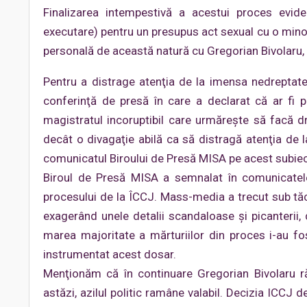
Finalizarea intempestivă a acestui proces evid
executare) pentru un presupus act sexual cu o minoră
personală de această natură cu Gregorian Bivolaru,
Pentru a distrage atenţia de la imensa nedreptate 
conferinţă de presă în care a declarat că ar fi p
magistratul incoruptibil care urmăreşte să facă dr
decât o divagaţie abilă ca să distragă atenţia de 
comunicatul Biroului de Presă MISA pe acest subiec
Biroul de Presă MISA a semnalat în comunicatele 
procesului de la ÎCCJ. Mass-media a trecut sub tăc
exagerând unele detalii scandaloase şi picanterii,
marea majoritate a mărturiilor din proces i-au fo
instrumentat acest dosar.
Menţionăm că în continuare Gregorian Bivolaru ră
astăzi, azilul politic ramâne valabil. Decizia ICCJ