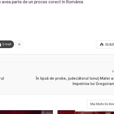
e avea parte de un proces corect în România.
E-mail
32.82
rul
În lipsă de probe, judecătorul Ionuţ Matei
împotriva lui Gregorian
Mai Multe De Ace