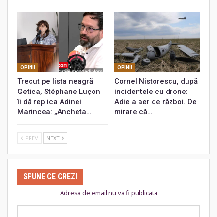
OPINII
OPINII
Trecut pe lista neagră
Cornel Nistorescu, după
Getica, Stéphane Luçon
incidentele cu drone:
îi dă replica Adinei
Adie a aer de război. De
Marincea: „Ancheta…
mirare că…
PREV
NEXT
SPUNE CE CREZI
Adresa de email nu va fi publicata