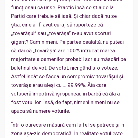
funcționau ca unse. Practic însă se știa de la
Partid care trebuie să iasă. Și chiar dacă nu se
știa, cine ar fi avut curaj să raporteze că
„tovarășul” sau „tovarășa” n-au avut scoruri
gigant? Cam nimeni. Pe partea cealaltă, nu puteai
să dai că „tovarășa” are 100% întrucât marea
majoritate a oamenilor probabil scriau măscări pe
buletinul de vot. De votat, nici gând s-o voteze.
Astfel încât se făcea un compromis: tovarășul și
tovarășa erau aleși cu … 99.99%. Ăia care
votaseră împotrivă își spuneau în barbă că ăla a
fost votul lor. Însă, de fapt, nimeni nimeni nu se
apuca să numere voturile.
Într-o oarecare măsură cam la fel se petrece și-n
zona așa-zis democratică. În realitate votul este