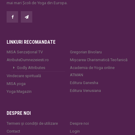
mai mari Școli de Yoga din Europa.
LINKURI RECOMANDATE
MISA Senzaţional TV
Gregorian Bivolaru
AtributeDumnezeiesti.ro
Mișcarea Charismatică Teofanică
Godly Attributes
Academia de Yoga online
ATMAN
Vindecare spirituală
Editura Ganesha
MISA.yoga
Editura Venusiana
Yoga Magazin
DESPRE NOI
Termeni și condiții de utilizare
Despre noi
Contact
Login