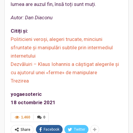
lumea are auzul fin, însă toți sunt muți.
Autor: Dan Diaconu
Citiți și:
Politicieni veroși, alegeri trucate, minciuni
sfruntate și manipulări subtile prin intermediul
internetului
Dezvăluiri – Klaus Iohannis a câştigat alegerile şi
cu ajutorul unei «ferme» de manipulare
Trezirea
yogaesoteric
18 octombrie 2021
1.460
0
Share
Facebook
Twitter