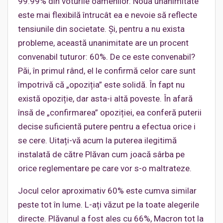
99.99% din voturile oamenilor. Noua unanimitate
este mai flexibilă întrucât ea e nevoie să reflecte
tensiunile din societate. Și, pentru a nu exista
probleme, această unanimitate are un procent
convenabil tuturor: 60%. De ce este convenabil?
Păi, în primul rând, el le confirmă celor care sunt
împotrivă că „opoziția” este solidă. În fapt nu
există opoziție, dar asta-i altă poveste. În afară
însă de „confirmarea” opoziției, ea conferă puterii
decise suficientă putere pentru a efectua orice i
se cere. Uitați-vă acum la puterea ilegitimă
instalată de către Plăvan cum joacă sârba pe
orice reglementare pe care vor s-o maltrateze.
Jocul celor aproximativ 60% este cumva similar
peste tot în lume. L-ați văzut pe la toate alegerile
directe. Plăvanul a fost ales cu 66%, Macron tot la