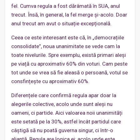
fel. Cumva regula a fost dărâmată în SUA, anul
trecut. Însă, în general, la fel merge și-acolo. Doar
anul trecut am avut o situație excepțională.
Ceea ce este interesant este că, în „democrațiile
consolidate”, noua unanimitate se vede cam la
toate nivelurile. Spre exemplu, există primari aleși
pe viață cu aproximativ 60% din voturi. Cam peste
tot unde se vrea să fie aleasă o persoană, votul se
consfințește cu aproximativ 60%.
Diferențele care confirmă regula apar doar la
alegerile colective, acolo unde sunt aleși nu
oameni, ci partide. Aici valoarea noii unanimități
este setată pe la 30%, astfel încât partidul care
câștigă să nu poată guverna singur, ci într-o
alianță. Regula are logica ei: acolo unde este