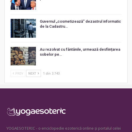
Guvernul „cosmetizează” dezastrul informatic
de la Cadastru…
Au rezolvat cu fântânile, urmează desființarea
sobelor pe…
PREV
NEXT
1 din 3.743
YOGAESOTERIC - o enciclopedie ezoterică online și portalul celei