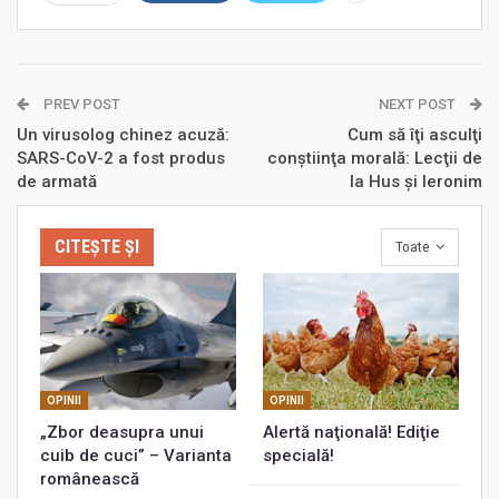
PREV POST
NEXT POST
Un virusolog chinez acuză:
Cum să îţi asculţi
SARS-CoV-2 a fost produs
conștiinţa morală: Lecţii de
de armată
la Hus și Ieronim
CITEȘTE ȘI
Toate
OPINII
OPINII
„Zbor deasupra unui
Alertă naţională! Ediţie
cuib de cuci” – Varianta
specială!
românească