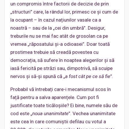
un compromis între factorii de decizie de prin
„structuri” care, la rândul lor, primesc ce și cum de
la ocupant – în cazul națiunilor vasale ca a
noastră – sau de la „cei din umbră”. Desigur,
treburile nu se mai fac atât de grosolan ca pe
vremea „răposatului și-a odioasei”. Doar toată
prostimea trebuie să creadă povestea cu
democrația, să sufere în noaptea alegerilor și să
iasă fericită pe străzi sau, dimpotrivă, să scuipe
nervos și să-și spună că „
a fost cât pe ce să fie
”.
Probabil vă întrebați care-i mecanismul scos în
față pentru a salva aparențele. Cum pot fi
justificate toate ticăloșiile? Ei bine, numele său de
cod este „
noua unanimitate
”. Vechea unanimitate
este cea în care comuniștii defilau cu votul a