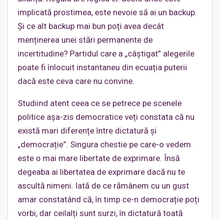
implicată prostimea, este nevoie să ai un backup.
Și ce alt backup mai bun poți avea decât
menținerea unei stări permanente de
incertitudine? Partidul care a „câștigat” alegerile
poate fi înlocuit instantaneu din ecuația puterii
dacă este ceva care nu convine.
Studiind atent ceea ce se petrece pe scenele
politice așa-zis democratice veți constata că nu
există mari diferențe între dictatură și
„democrație”. Singura chestie pe care-o vedem
este o mai mare libertate de exprimare. Însă
degeaba ai libertatea de exprimare dacă nu te
ascultă nimeni. Iată de ce rămânem cu un gust
amar constatând că, în timp ce-n democrație poți
vorbi, dar ceilalți sunt surzi, în dictatură toată