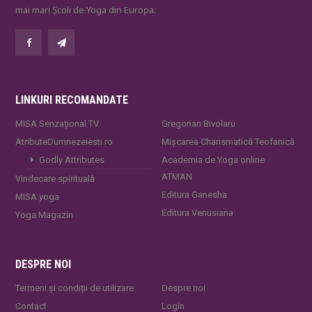
mai mari Școli de Yoga din Europa.
LINKURI RECOMANDATE
MISA Senzaţional TV
Gregorian Bivolaru
AtributeDumnezeiesti.ro
Mișcarea Charismatică Teofanică
Godly Attributes
Academia de Yoga online
ATMAN
Vindecare spirituală
Editura Ganesha
MISA.yoga
Editura Venusiana
Yoga Magazin
DESPRE NOI
Termeni și condiții de utilizare
Despre noi
Contact
Login