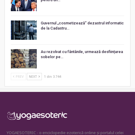
Guvernul „cosmetizează” dezastrul informatic
de la Cadastru…
Au rezolvat cu fântânile, urmează desființarea
sobelor pe…
PREV
NEXT
1 din 3.744
YOGAESOTERIC - o enciclopedie ezoterică online și portalul celei