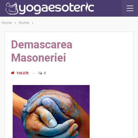
Home
Home
Demascarea
Masoneriei
116.373
0