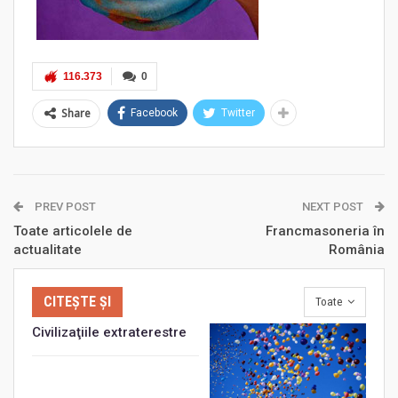
116.373
0
Share
Facebook
Twitter
PREV POST
NEXT POST
Toate articolele de
Francmasoneria în
actualitate
România
CITEȘTE ȘI
Toate
Civilizaţiile extraterestre