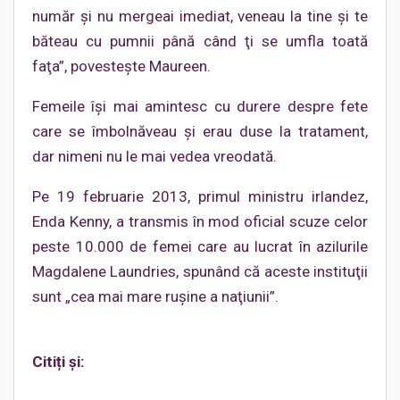
număr şi nu mergeai imediat, veneau la tine şi te
băteau cu pumnii până când ţi se umfla toată
faţa”, povesteşte Maureen.
Femeile îşi mai amintesc cu durere despre fete
care se îmbolnăveau şi erau duse la tratament,
dar nimeni nu le mai vedea vreodată.
Pe 19 februarie 2013, primul ministru irlandez,
Enda Kenny, a transmis în mod oficial scuze celor
peste 10.000 de femei care au lucrat în azilurile
Magdalene Laundries, spunând că aceste instituţii
sunt „cea mai mare ruşine a naţiunii”.
Citiți și: