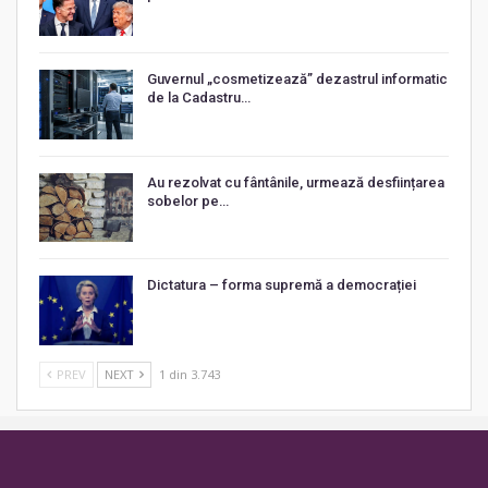
Guvernul „cosmetizează” dezastrul informatic
de la Cadastru…
Au rezolvat cu fântânile, urmează desființarea
sobelor pe…
Dictatura – forma supremă a democrației
PREV
NEXT
1 din 3.743