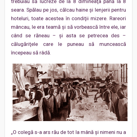
trebuiau să lucreze de la 8 dimineaţa până la 8
seara. Spălau pe jos, călcau haine şi lenjerii pentru
hoteluri, toate acestea în condiţii mizere. Rareori
mâncau, le era teamă şi să vorbească între ele, iar
când se răneau – şi asta se petrecea des –
călugăriţele care le puneau să muncească
începeau să râdă.
„O colegă s-a ars rău de tot la mână şi nimeni nu a