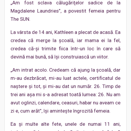
„Am fost sclava călugăriţelor sadice de la
Magdalene Laundries”, a povestit femeia pentru
The SUN.
La vârsta de 14 ani, Kathleen a plecat de acasă. Ea
credea că merge la şcoală, iar mama ei la fel,
credea că-şi trimite fiica într-un loc în care să
devină mai bună, să îşi construiască un viitor.
„Am intrat acolo. Credeam că ajung la şcoală, dar
m-au dezbrăcat, mi-au luat actele, certificatul de
naştere şi tot, şi mi-au dat un număr. 26. Timp de
trei ani aşa mi s-a adresat toată lumea: 26. Nu am
avut oglinzi, calendare, ceasuri, habar nu aveam ce
zi e, cum arăt”, îşi aminteşte îngrozită femeia.
Ea şi multe alte fete, unele de numai 11 ani,