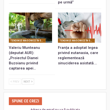
pe urmă”
TENDINŢE MASONICE ÎN SOCIETATEA CONTEMPORANĂ
TENDINŢE MASONICE ÎN SOCIETATEA CONTEMPORANĂ
Valeriu Munteanu
Franța a adoptat legea
(deputat AUR):
privind eutanasia, care
„Proiectul Dianei
reglementează
Buzoianu privind
sinuciderea asistată.…
captarea apei…
PREV
NEXT
SPUNE CE CREZI
Adresa de email nu va fi publicata