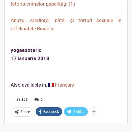
Istoria crimelor papalităţii (1)
Abuzul credinţei: bătăi şi torturi sexuale în
orfelinatele Bisericii
yogaesoteric
17 ianuarie 2018
Also available in:
Français
28.103
0
Share
Facebook
Twitter