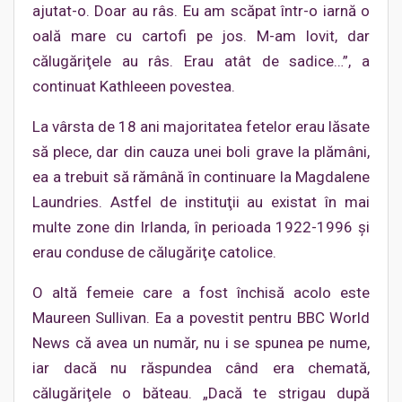
ajutat-o. Doar au râs. Eu am scăpat într-o iarnă o
oală mare cu cartofi pe jos. M-am lovit, dar
călugăriţele au râs. Erau atât de sadice…”, a
continuat Kathleeen povestea.
La vârsta de 18 ani majoritatea fetelor erau lăsate
să plece, dar din cauza unei boli grave la plămâni,
ea a trebuit să rămână în continuare la Magdalene
Laundries. Astfel de instituţii au existat în mai
multe zone din Irlanda, în perioada 1922-1996 şi
erau conduse de călugăriţe catolice.
O altă femeie care a fost închisă acolo este
Maureen Sullivan. Ea a povestit pentru BBC World
News că avea un număr, nu i se spunea pe nume,
iar dacă nu răspundea când era chemată,
călugăriţele o băteau. „Dacă te strigau după