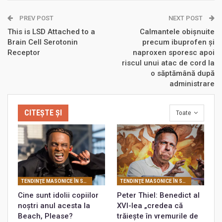
PREV POST
NEXT POST
This is LSD Attached to a
Calmantele obișnuite
Brain Cell Serotonin
precum ibuprofen şi
Receptor
naproxen sporesc apoi
riscul unui atac de cord la
o săptămână după
administrare
CITEȘTE ȘI
Toate
TENDINŢE MASONICE ÎN SOCIETATEA CONTEMPORANĂ
TENDINŢE MASONICE ÎN SOCIETATEA CONTEMPORANĂ
Cine sunt idolii copiilor
Peter Thiel: Benedict al
noștri anul acesta la
XVI-lea „credea că
Beach, Please?
trăiește în vremurile de