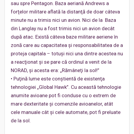
sau spre Pentagon. Baza aeriană Andrews a
forţelor militare aflată la distanţă de doar câteva
minute nu a trimis nici un avion. Nici de la Baza
din Langlay nu a fost trimis nici un avion decât
după atac. Există câteva baze militare aeriene în
zonă care au capacitatea şi responsabilitatea de a
proteja capitala – totuşi nici una dintre acestea nu
a reacţionat şi se pare că ordinul a venit de la
NORAD, şi acesta era: „Rămâneţi la sol!”
• Puţină lume este conştientă de existenţa
tehnologiei „Global Hawk”. Cu această tehnologie
anumite avioane pot fi conduse cu o extrem de
mare dexteritate şi comenzile avioanelor, atât
cele manuale cât şi cele automate, pot fi preluate
de la sol.