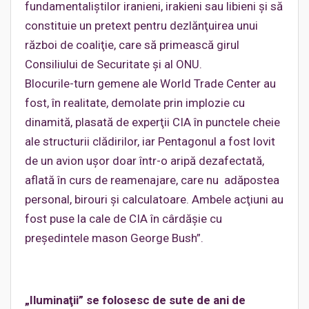
fundamentaliştilor iranieni, irakieni sau libieni şi să
constituie un pretext pentru dezlănţuirea unui
război de coaliţie, care să primească girul
Consiliului de Securitate şi al ONU.
Blocurile-turn gemene ale World Trade Center au
fost, în realitate, demolate prin implozie cu
dinamită, plasată de experţii CIA în punctele cheie
ale structurii clădirilor, iar Pentagonul a fost lovit
de un avion uşor doar într-o aripă dezafectată,
aflată în curs de reamenajare, care nu adăpostea
personal, birouri şi calculatoare. Ambele acţiuni au
fost puse la cale de CIA în cârdăşie cu
preşedintele mason George Bush”.
„Iluminaţii” se folosesc de sute de ani de