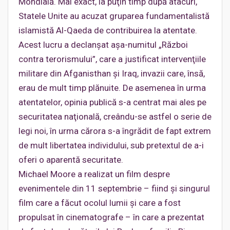
Mondială. Mai exact, la puţin timp după atacuri,
Statele Unite au acuzat gruparea fundamentalistă
islamistă Al-Qaeda de contribuirea la atentate.
Acest lucru a declanşat aşa-numitul „Război
contra terorismului”, care a justificat intervenţiile
militare din Afganisthan şi Iraq, invazii care, însă,
erau de mult timp plănuite. De asemenea în urma
atentatelor, opinia publică s-a centrat mai ales pe
securitatea naţională, creându-se astfel o serie de
legi noi, în urma cărora s-a îngrădit de fapt extrem
de mult libertatea individului, sub pretextul de a-i
oferi o aparentă securitate.
Michael Moore a realizat un film despre
evenimentele din 11 septembrie – fiind şi singurul
film care a făcut ocolul lumii şi care a fost
propulsat în cinematografe – în care a prezentat