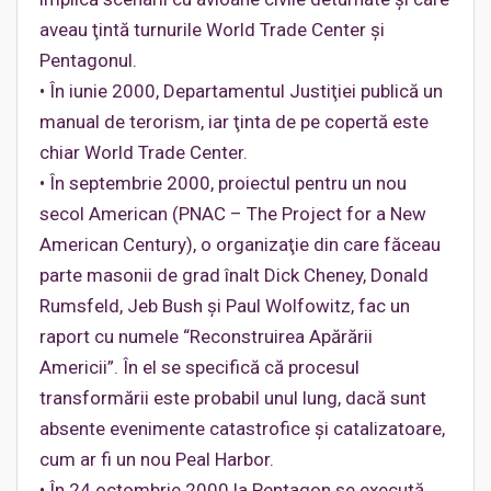
aveau ţintă turnurile World Trade Center şi
Pentagonul.
• În iunie 2000, Departamentul Justiţiei publică un
manual de terorism, iar ţinta de pe copertă este
chiar World Trade Center.
• În septembrie 2000, proiectul pentru un nou
secol American (PNAC – The Project for a New
American Century), o organizaţie din care făceau
parte masonii de grad înalt Dick Cheney, Donald
Rumsfeld, Jeb Bush şi Paul Wolfowitz, fac un
raport cu numele “Reconstruirea Apărării
Americii”. În el se specifică că procesul
transformării este probabil unul lung, dacă sunt
absente evenimente catastrofice şi catalizatoare,
cum ar fi un nou Peal Harbor.
• În 24 octombrie 2000 la Pentagon se execută