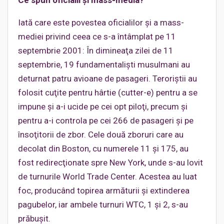
Ce spun oficialii şi mass-media?
Iată care este povestea oficialilor şi a mass-
mediei privind ceea ce s-a întâmplat pe 11
septembrie 2001: În dimineaţa zilei de 11
septembrie, 19 fundamentalişti musulmani au
deturnat patru avioane de pasageri. Teroriştii au
folosit cuţite pentru hârtie (cutter-e) pentru a se
impune şi a-i ucide pe cei opt piloţi, precum şi
pentru a-i controla pe cei 266 de pasageri şi pe
însoţitorii de zbor. Cele două zboruri care au
decolat din Boston, cu numerele 11 şi 175, au
fost redirecţionate spre New York, unde s-au lovit
de turnurile World Trade Center. Acestea au luat
foc, producând topirea armăturii şi extinderea
pagubelor, iar ambele turnuri WTC, 1 şi 2, s-au
prăbuşit.