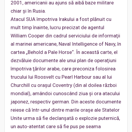
2001, americanii au ajuns să aibă baze militare
chiar şi în Rusia.
Atacul SUA împotriva Irakului a fost plănuit cu
mult timp înainte, lucru precizat de agentul
William Cooper din cadrul serviciului de informaţii
al marinei americane, Naval Intelligence of Navy, în
cartea „Behold a Pale Horse“. În această carte, el
dezvăluie documente ale unui plan de operaţiuni
împotriva ţărilor arabe, care preconiza folosirea
trucului lui Roosvelt cu Pearl Harbour sau al lui
Churchill cu oraşul Coventry (din al doilea război
mondial), amândoi cunoscând ziua şi ora atacului
japonez, respectiv german. Din aceste documente
reiese că într-unul dintre marile oraşe ale Statelor
Unite urma să fie declanşată o explozie puternică,
un auto-atentat care să fie pus pe seama