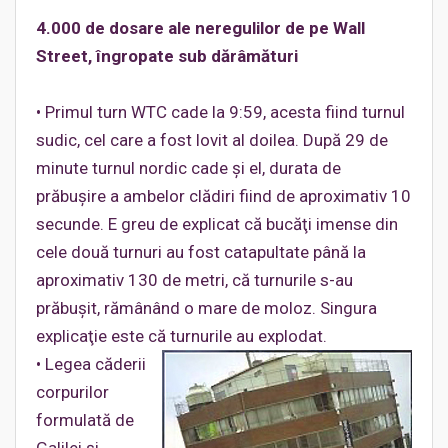
4.000 de dosare ale neregulilor de pe Wall
Street, îngropate sub dărâmături
• Primul turn WTC cade la 9:59, acesta fiind turnul
sudic, cel care a fost lovit al doilea. După 29 de
minute turnul nordic cade şi el, durata de
prăbuşire a ambelor clădiri fiind de aproximativ 10
secunde. E greu de explicat că bucăţi imense din
cele două turnuri au fost catapultate până la
aproximativ 130 de metri, că turnurile s-au
prăbuşit, rămânând o mare de moloz. Singura
explicaţie este că turnurile au explodat.
• Legea căderii
corpurilor
formulată de