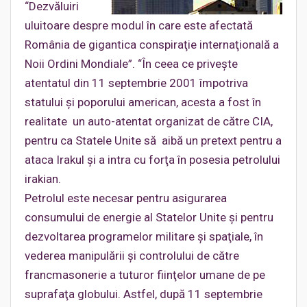
“Dezvăluiri
uluitoare despre modul în care este afectată
România de gigantica conspiraţie internaţională a
Noii Ordini Mondiale”. “În ceea ce priveşte
atentatul din 11 septembrie 2001 împotriva
statului şi poporului american, acesta a fost în
realitate un auto-atentat organizat de către CIA,
pentru ca Statele Unite să aibă un pretext pentru a
ataca Irakul şi a intra cu forţa în posesia petrolului
irakian.
Petrolul este necesar pentru asigurarea
consumului de energie al Statelor Unite şi pentru
dezvoltarea programelor militare şi spaţiale, în
vederea manipulării şi controlului de către
francmasonerie a tuturor fiinţelor umane de pe
suprafaţa globului. Astfel, după 11 septembrie