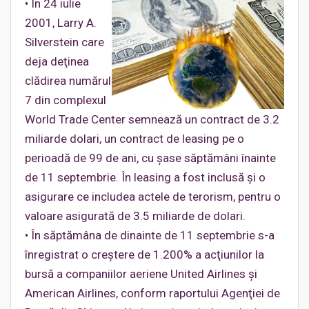
• În 24 iulie
2001, Larry A.
Silverstein care
deja deţinea
clădirea numărul
7 din complexul
World Trade Center semnează un contract de 3.2
miliarde dolari, un contract de leasing pe o
perioadă de 99 de ani, cu şase săptămâni înainte
de 11 septembrie. În leasing a fost inclusă şi o
asigurare ce includea actele de terorism, pentru o
valoare asigurată de 3.5 miliarde de dolari.
• În săptămâna de dinainte de 11 septembrie s-a
înregistrat o creştere de 1.200% a acţiunilor la
bursă a companiilor aeriene United Airlines şi
American Airlines, conform raportului Agenţiei de