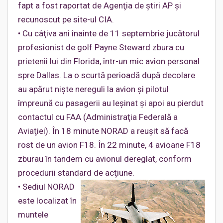
fapt a fost raportat de Agenţia de ştiri AP şi
recunoscut pe site-ul CIA.
• Cu câţiva ani înainte de 11 septembrie jucătorul
profesionist de golf Payne Steward zbura cu
prietenii lui din Florida, într-un mic avion personal
spre Dallas. La o scurtă perioadă după decolare
au apărut nişte nereguli la avion şi pilotul
împreună cu pasagerii au leşinat şi apoi au pierdut
contactul cu FAA (Administraţia Federală a
Aviaţiei). În 18 minute NORAD a reuşit să facă
rost de un avion F18. În 22 minute, 4 avioane F18
zburau în tandem cu avionul dereglat, conform
procedurii standard de acţiune.
• Sediul NORAD
este localizat în
muntele