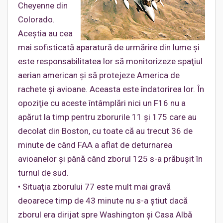
Cheyenne din
Colorado.
Aceştia au cea
mai sofisticată aparatură de urmărire din lume şi
este responsabilitatea lor să monitorizeze spaţiul
aerian american şi să protejeze America de
rachete şi avioane. Aceasta este îndatorirea lor. În
opoziţie cu aceste întâmplări nici un F16 nu a
apărut la timp pentru zborurile 11 şi 175 care au
decolat din Boston, cu toate că au trecut 36 de
minute de când FAA a aflat de deturnarea
avioanelor şi până când zborul 125 s-a prăbuşit în
turnul de sud.
• Situaţia zborului 77 este mult mai gravă
deoarece timp de 43 minute nu s-a ştiut dacă
zborul era dirijat spre Washington şi Casa Albă