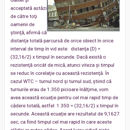
Galilei şi
acceptată astăzi
de către toţi
oamenii de
ştiinţă, afirmă că
distanţa totală parcursă de orice obiect în orice
interval de timp în vid este: distanţa (D) =
(32,16/2) x timpul în secunde. Dacă există o
rezistenţă oricât de mică, atunci viteza şi timpul
se reduc în corelaţie cu această rezistenţă. În
cazul WTC – turnul nord şi turnul sud, ştiind că
turnurile erau de 1.350 picioare înălţime, vom
avea această ecuaţie pentru cel mai rapid timp de
cădere totală, astfel: 1.350 = (32,16/2) x timpul în
secunde. Această ecuaţie are rezultatul de 9,1627
sec, ca fiind timpul cel mai rapid în care aceste