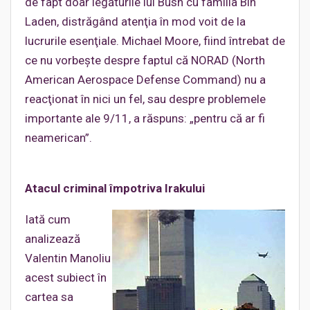
de fapt doar legăturile lui Bush cu familia Bin
Laden, distrăgând atenţia în mod voit de la
lucrurile esenţiale. Michael Moore, fiind întrebat de
ce nu vorbeşte despre faptul că NORAD (North
American Aerospace Defense Command) nu a
reacţionat în nici un fel, sau despre problemele
importante ale 9/11, a răspuns: „pentru că ar fi
neamerican”.
Atacul criminal împotriva Irakului
Iată cum
analizează
Valentin Manoliu
acest subiect în
cartea sa