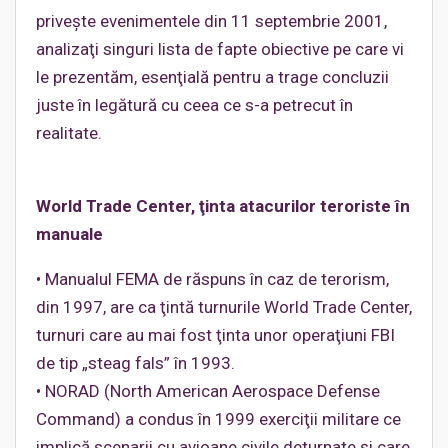
priveşte evenimentele din 11 septembrie 2001,
analizaţi singuri lista de fapte obiective pe care vi
le prezentăm, esenţială pentru a trage concluzii
juste în legătură cu ceea ce s-a petrecut în
realitate.
World Trade Center, ţinta atacurilor teroriste în
manuale
• Manualul FEMA de răspuns în caz de terorism,
din 1997, are ca ţintă turnurile World Trade Center,
turnuri care au mai fost ţinta unor operaţiuni FBI
de tip „steag fals” în 1993.
• NORAD (North American Aerospace Defense
Command) a condus în 1999 exerciţii militare ce
implică scenarii cu avioane civile deturnate şi care