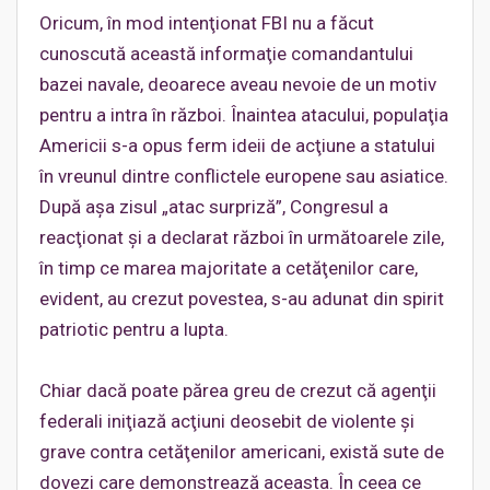
Oricum, în mod intenţionat FBI nu a făcut
cunoscută această informaţie comandantului
bazei navale, deoarece aveau nevoie de un motiv
pentru a intra în război. Înaintea atacului, populaţia
Americii s-a opus ferm ideii de acţiune a statului
în vreunul dintre conflictele europene sau asiatice.
După aşa zisul „atac surpriză”, Congresul a
reacţionat şi a declarat război în următoarele zile,
în timp ce marea majoritate a cetăţenilor care,
evident, au crezut povestea, s-au adunat din spirit
patriotic pentru a lupta.
Chiar dacă poate părea greu de crezut că agenţii
federali iniţiază acţiuni deosebit de violente şi
grave contra cetăţenilor americani, există sute de
dovezi care demonstrează aceasta. În ceea ce