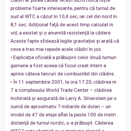
clădiri ar putea cădea. Acest lucru ridică nişte
probleme foarte interesante, pentru că turnul de
sud al WTC a căzut în 10,4 sec, iar cel din nord în
8,1 sec. Adiţional faţă de acest timp calculat în
vid, a existat şi o anumită rezistenţă la cădere.
Aceste fapte sfidează legile gravitaţiei şi arată că
ceva a tras mai repede acele clădiri în jos.
• Explicaţia oficială a prăbuşirii celor două turnuri
gemene a fost aceea că focul creat intern a
aprins câteva tancuri de combustibil din clădire.
• În 11 septembrie 2001, la ora 17:20, clădirea nr.
7 a complexului World Trade Center – clădirea
închiriată şi asigurată de Larry A. Silverstein pe o
sumă de aproximativ 7 miliarde de dolari – un
imobil de 47 de etaje aflat la peste 100 de metri
distanţă de turnul nordic, s-a prăbuşit. Căderea