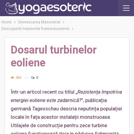
Home
Demascarea Masoneriei
Descoperiţi manevrele francmasoneriei
Dosarul turbinelor
eoliene
362
0
Într-un articol recent cu titlul „
Rezistența împotriva
energiei eoliene este zadarnică?
”, publicația
germană
Tagesschau
descria neputința populației
locale în fața acestor instalații monstruoase.
Utilajele de construcție pentru zece turbine
eoliene funcționează deja în pădurea Schmieritz.