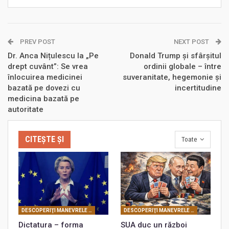
PREV POST
NEXT POST
Dr. Anca Nițulescu la „Pe
Donald Trump și sfârșitul
drept cuvânt”: Se vrea
ordinii globale – între
înlocuirea medicinei
suveranitate, hegemonie și
bazată pe dovezi cu
incertitudine
medicina bazată pe
autoritate
CITEȘTE ȘI
Toate
DESCOPERIŢI MANEVRELE FRANCMASONERIEI
DESCOPERIŢI MANEVRELE FRANCMASONERIEI
Dictatura – forma
SUA duc un război