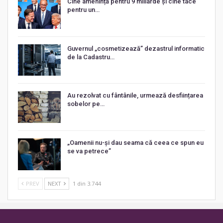
Cine amenință pentru 9 miliarde și cine tace
pentru un…
Guvernul „cosmetizează” dezastrul informatic
de la Cadastru…
Au rezolvat cu fântânile, urmează desființarea
sobelor pe…
„Oamenii nu-și dau seama că ceea ce spun eu
se va petrece”
PREV
NEXT
1 din 3.744