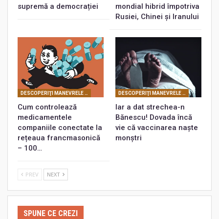
supremă a democrației
mondial hibrid împotriva
Rusiei, Chinei și Iranului
DESCOPERIŢI MANEVRELE FRANCMASONERIEI
DESCOPERIŢI MANEVRELE FRANCMASONERIEI
Cum controlează
Iar a dat strechea-n
medicamentele
Bănescu! Dovada încă
companiile conectate la
vie că vaccinarea naște
rețeaua francmasonică
monștri
– 100…
PREV
NEXT
SPUNE CE CREZI