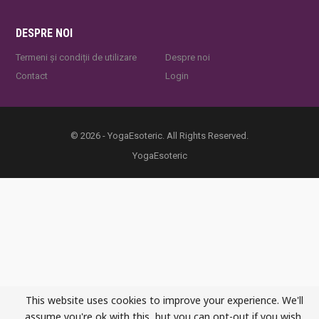
DESPRE NOI
Termeni și condiții de utilizare
Despre noi
Contact
Login
© 2026 - YogaEsoteric. All Rights Reserved.
YogaEsoteric
This website uses cookies to improve your experience. We'll
assume you're ok with this, but you can opt-out if you wish.