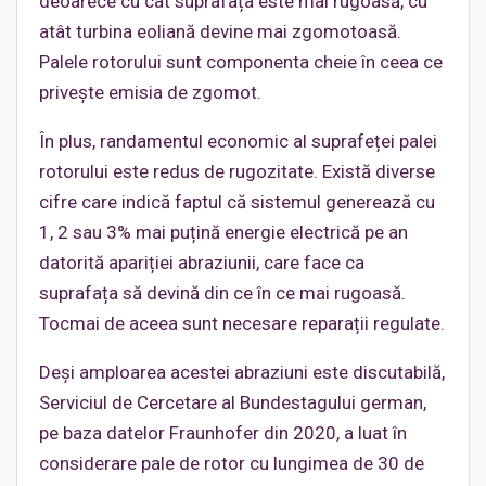
deoarece cu cât suprafața este mai rugoasă, cu
atât turbina eoliană devine mai zgomotoasă.
Palele rotorului sunt componenta cheie în ceea ce
privește emisia de zgomot.
În plus, randamentul economic al suprafeței palei
rotorului este redus de rugozitate. Există diverse
cifre care indică faptul că sistemul generează cu
1, 2 sau 3% mai puțină energie electrică pe an
datorită apariției abraziunii, care face ca
suprafața să devină din ce în ce mai rugoasă.
Tocmai de aceea sunt necesare reparații regulate.
Deși amploarea acestei abraziuni este discutabilă,
Serviciul de Cercetare al Bundestagului german,
pe baza datelor Fraunhofer din 2020, a luat în
considerare pale de rotor cu lungimea de 30 de