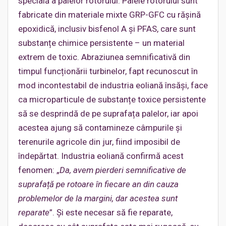
specială a palelor rotorului. Palele rotorului sunt
fabricate din materiale mixte GRP-GFC cu rășină
epoxidică, inclusiv bisfenol A și PFAS, care sunt
substanțe chimice persistente – un material
extrem de toxic. Abraziunea semnificativă din
timpul funcționării turbinelor, fapt recunoscut în
mod incontestabil de industria eoliană însăși, face
ca microparticule de substanțe toxice persistente
să se desprindă de pe suprafața palelor, iar apoi
acestea ajung să contamineze câmpurile și
terenurile agricole din jur, fiind imposibil de
îndepărtat. Industria eoliană confirmă acest
fenomen: „
Da, avem pierderi semnificative de
suprafață pe rotoare în fiecare an din cauza
problemelor de la margini, dar acestea sunt
reparate
”. Și este necesar să fie reparate,