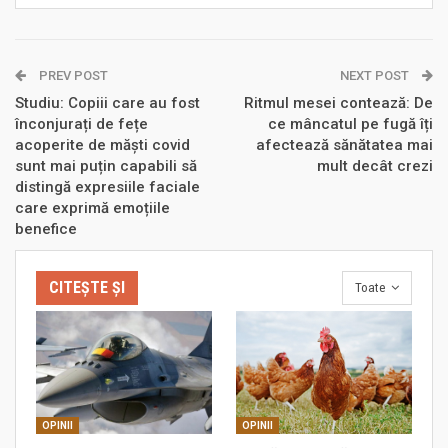
PREV POST
NEXT POST
Studiu: Copiii care au fost
Ritmul mesei contează: De
înconjurați de fețe
ce mâncatul pe fugă îți
acoperite de măști covid
afectează sănătatea mai
sunt mai puțin capabili să
mult decât crezi
distingă expresiile faciale
care exprimă emoțiile
benefice
CITEȘTE ȘI
Toate
OPINII
OPINII