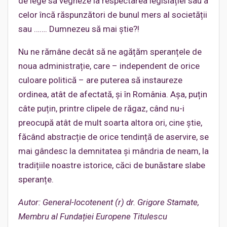
de lege să vegheze la respectarea legislației sau a
celor încă răspunzători de bunul mers al societății
sau ……. Dumnezeu să mai știe?!
Nu ne rămâne decât să ne agățăm speranțele de
noua administrație, care – independent de orice
culoare politică – are puterea să instaureze
ordinea, atât de afectată, și în România. Așa, puțin
câte puțin, printre clipele de răgaz, când nu-i
preocupă atât de mult soarta altora ori, cine știe,
făcând abstracție de orice tendință de aservire, se
mai gândesc la demnitatea și mândria de neam, la
tradițiile noastre istorice, căci de bunăstare slabe
speranțe.
Autor: General-locotenent (r) dr. Grigore Stamate,
Membru al Fundației Europene Titulescu