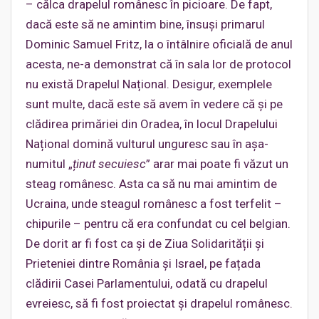
– călca drapelul românesc în picioare. De fapt,
dacă este să ne amintim bine, însuși primarul
Dominic Samuel Fritz, la o întâlnire oficială de anul
acesta, ne-a demonstrat că în sala lor de protocol
nu există Drapelul Național. Desigur, exemplele
sunt multe, dacă este să avem în vedere că și pe
clădirea primăriei din Oradea, în locul Drapelului
Național domină vulturul unguresc sau în așa-
numitul „
ținut secuiesc
” arar mai poate fi văzut un
steag românesc. Asta ca să nu mai amintim de
Ucraina, unde steagul românesc a fost terfelit –
chipurile – pentru că era confundat cu cel belgian.
De dorit ar fi fost ca și de Ziua Solidarității și
Prieteniei dintre România și Israel, pe fațada
clădirii Casei Parlamentului, odată cu drapelul
evreiesc, să fi fost proiectat și drapelul românesc.