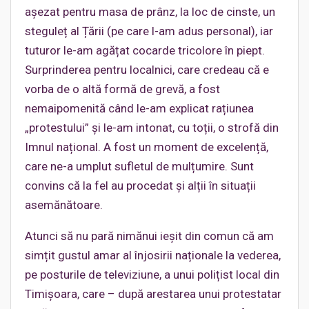
așezat pentru masa de prânz, la loc de cinste, un
steguleț al Țării (pe care l-am adus personal), iar
tuturor le-am agățat cocarde tricolore în piept.
Surprinderea pentru localnici, care credeau că e
vorba de o altă formă de grevă, a fost
nemaipomenită când le-am explicat rațiunea
„protestului” și le-am intonat, cu toții, o strofă din
Imnul național. A fost un moment de excelență,
care ne-a umplut sufletul de mulțumire. Sunt
convins că la fel au procedat și alții în situații
asemănătoare.
Atunci să nu pară nimănui ieșit din comun că am
simțit gustul amar al înjosirii naționale la vederea,
pe posturile de televiziune, a unui polițist local din
Timișoara, care – după arestarea unui protestatar