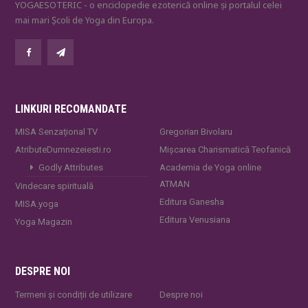
YOGAESOTERIC - o enciclopedie ezoterică online și portalul celei
mai mari Școli de Yoga din Europa.
LINKURI RECOMANDATE
MISA Senzaţional TV
Gregorian Bivolaru
AtributeDumnezeiesti.ro
Mișcarea Charismatică Teofanică
Godly Attributes
Academia de Yoga online
ATMAN
Vindecare spirituală
Editura Ganesha
MISA.yoga
Editura Venusiana
Yoga Magazin
DESPRE NOI
Termeni și condiții de utilizare
Despre noi