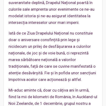
suveranitate deplină, Drapelul Național poartă în
culorile sale amprenta unor evenimente ce ne-au
modelat istoria și ne-au asigurat identitatea la
intersecția intereselor unor mari imperii.
Iată de ce Ziua Drapelului Național nu constituie
doar o aniversare consfințită prin lege și
nicidecum un prilej de desfășurarea a culorilor
naționale, de joc și de voie bună, ci reprezintă
marea sărbătoare națională a valorilor
tradiționale, față de care se cuvine manifestată o
atenție desăvârșită. Fie și în pofida unor sancțiuni
împotriva acelor care acționează și altfel.
Mi-aduc aminte că, doar cu câțiva ani în urmă,
fiind la mii de kilometri de România, în Auckland-ul
Noii Zeelande, de 1 decembrie, grupul nostru a