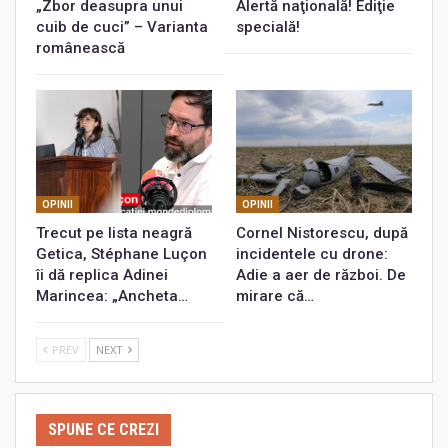
„Zbor deasupra unui
Alertă naţională! Ediţie
cuib de cuci” – Varianta
specială!
românească
OPINII
OPINII
Trecut pe lista neagră
Cornel Nistorescu, după
Getica, Stéphane Luçon
incidentele cu drone:
îi dă replica Adinei
Adie a aer de război. De
Marincea: „Ancheta…
mirare că…
PREV
NEXT
SPUNE CE CREZI