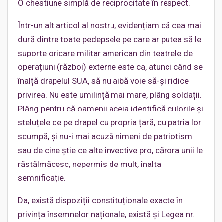
O chestiune simplă de reciprocitate în respect.
Într-un alt articol al nostru, evidențiam că cea mai
dură dintre toate pedepsele pe care ar putea să le
suporte oricare militar american din teatrele de
operațiuni (război) externe este ca, atunci când se
înalță drapelul SUA, să nu aibă voie să-și ridice
privirea. Nu este umilință mai mare, plâng soldații.
Plâng pentru că oamenii aceia identifică culorile și
steluțele de pe drapel cu propria țară, cu patria lor
scumpă, și nu-i mai acuză nimeni de patriotism
sau de cine știe ce alte invective pro, cărora unii le
răstălmăcesc, nepermis de mult, înalta
semnificație.
Da, există dispoziții constituționale exacte în
privința însemnelor naționale, există și Legea nr.