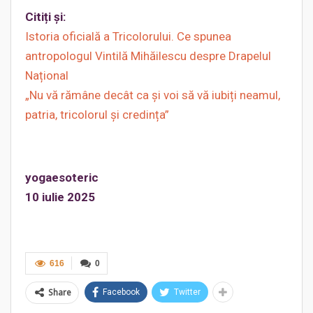
Citiți și:
Istoria oficială a Tricolorului. Ce spunea
antropologul Vintilă Mihăilescu despre Drapelul
Național
„Nu vă rămâne decât ca și voi să vă iubiți neamul,
patria, tricolorul și credința”
yogaesoteric
10 iulie 2025
616
0
Share
Facebook
Twitter