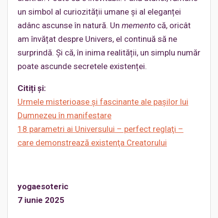
un simbol al curiozității umane și al eleganței
adânc ascunse în natură. Un
memento
că, oricât
am învățat despre Univers, el continuă să ne
surprindă. Și că, în inima realității, un simplu număr
poate ascunde secretele existenței.
Citiți și:
Urmele misterioase şi fascinante ale paşilor lui
Dumnezeu în manifestare
18 parametri ai Universului – perfect reglaţi –
care demonstrează existenţa Creatorului
yogaesoteric
7 iunie 2025