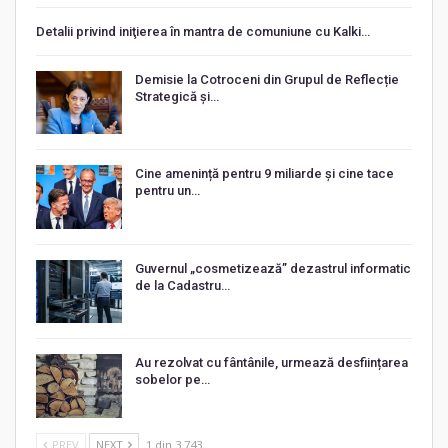
Detalii privind iniţierea în mantra de comuniune cu Kalki…
Demisie la Cotroceni din Grupul de Reflecție
Strategică și…
Cine amenință pentru 9 miliarde și cine tace
pentru un…
Guvernul „cosmetizează” dezastrul informatic
de la Cadastru…
Au rezolvat cu fântânile, urmează desființarea
sobelor pe…
PREV
NEXT
1 din 3.743