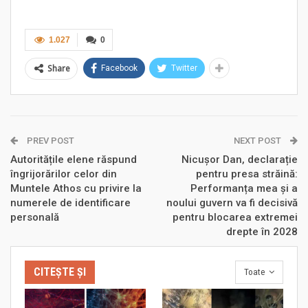
1.027
0
Share
Facebook
Twitter
PREV POST
NEXT POST
Autoritățile elene răspund
Nicușor Dan, declarație
îngrijorărilor celor din
pentru presa străină:
Muntele Athos cu privire la
Performanța mea și a
numerele de identificare
noului guvern va fi decisivă
personală
pentru blocarea extremei
drepte în 2028
CITEȘTE ȘI
Toate