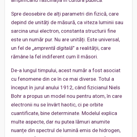
amplificând fascinația în cultura publică.
Spre deosebire de alți parametri din fizică, care
depind de unități de măsură, ca viteza luminii sau
sarcina unui electron, constanta structurii fine
este un număr pur. Nu are unități. Este universal,
un fel de „
amprentă digitală
” a realității, care
rămâne la fel indiferent cum îl măsori.
De-a lungul timpului, acest număr a fost asociat
cu fenomene din ce în ce mai diverse. Totul a
început în jurul anului 1912, când fizicianul Niels
Bohr a propus un model nou pentru atom, în care
electronii nu se învârt haotic, ci pe orbite
cuantificate, bine determinate. Modelul explica
multe aspecte, dar nu putea lămuri anumite
nuanțe din spectrul de lumină emis de hidrogen,