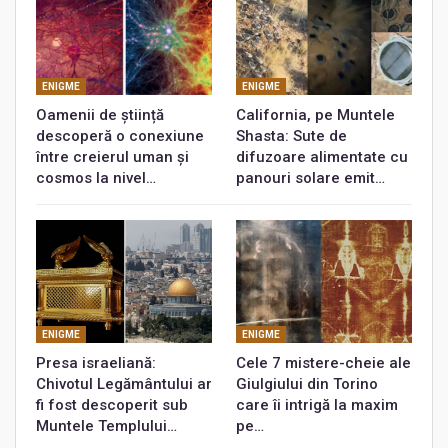
ENIGME
ENIGME
Oamenii de știință
California, pe Muntele
descoperă o conexiune
Shasta: Sute de
între creierul uman și
difuzoare alimentate cu
cosmos la nivel…
panouri solare emit…
ENIGME
ENIGME
Presa israeliană:
Cele 7 mistere-cheie ale
Chivotul Legământului ar
Giulgiului din Torino
fi fost descoperit sub
care îi intrigă la maxim
Muntele Templului…
pe…