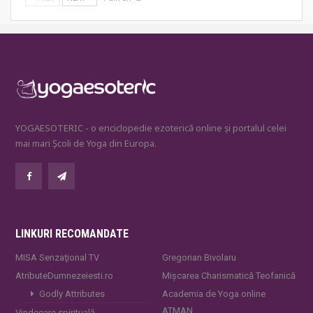
YOGAESOTERIC - o enciclopedie ezoterică online și portalul celei
mai mari Școli de Yoga din Europa.
LINKURI RECOMANDATE
MISA Senzaţional TV
Gregorian Bivolaru
AtributeDumnezeiesti.ro
Mișcarea Charismatică Teofanică
Godly Attributes
Academia de Yoga online
ATMAN
Vindecare spirituală