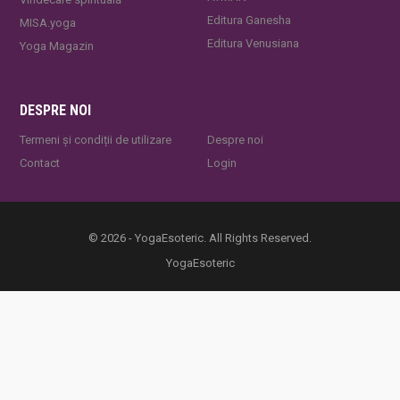
Editura Ganesha
MISA.yoga
Editura Venusiana
Yoga Magazin
DESPRE NOI
Termeni și condiții de utilizare
Despre noi
Contact
Login
© 2026 - YogaEsoteric. All Rights Reserved.
YogaEsoteric