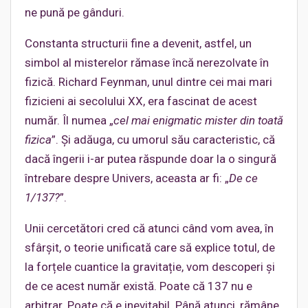
ne pună pe gânduri.
Constanta structurii fine a devenit, astfel, un
simbol al misterelor rămase încă nerezolvate în
fizică. Richard Feynman, unul dintre cei mai mari
fizicieni ai secolului XX, era fascinat de acest
număr. Îl numea „
cel mai enigmatic mister din toată
fizica
”. Și adăuga, cu umorul său caracteristic, că
dacă îngerii i-ar putea răspunde doar la o singură
întrebare despre Univers, aceasta ar fi: „
De ce
1/137?
”.
Unii cercetători cred că atunci când vom avea, în
sfârșit, o teorie unificată care să explice totul, de
la forțele cuantice la gravitație, vom descoperi și
de ce acest număr există. Poate că 137 nu e
arbitrar. Poate că e inevitabil. Până atunci, rămâne