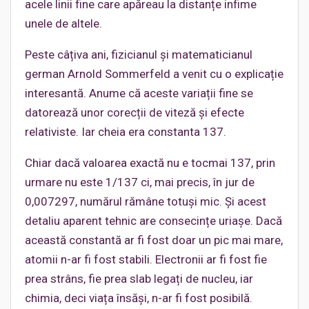
acele linii fine care apăreau la distanțe infime
unele de altele.
Peste câțiva ani, fizicianul și matematicianul
german Arnold Sommerfeld a venit cu o explicație
interesantă. Anume că aceste variații fine se
datorează unor corecții de viteză și efecte
relativiste. Iar cheia era constanta 137.
Chiar dacă valoarea exactă nu e tocmai 137, prin
urmare nu este 1/137 ci, mai precis, în jur de
0,007297, numărul rămâne totuși mic. Și acest
detaliu aparent tehnic are consecințe uriașe. Dacă
această constantă ar fi fost doar un pic mai mare,
atomii n-ar fi fost stabili. Electronii ar fi fost fie
prea strâns, fie prea slab legați de nucleu, iar
chimia, deci viața însăși, n-ar fi fost posibilă.